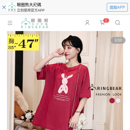
眼圈熊大尺碼
開啟APP
立刻使用官方APP
0
1
/
10