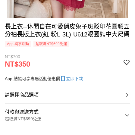
長上衣--休閒自在可愛俏皮兔子斑駁印花圓領五
分袖長版上衣(紅.粉L-3L)-U612眼圈熊中大尺碼
App 獨享活動
超取滿NT$699免運
NT$700
NT$350
App 結帳可享專屬活動優惠價
立即下載
請選擇商品選項
付款與運送方式
超取滿NT$699免運
付款方式