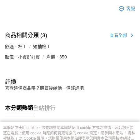
客服
商品相關分類 (3)
查看全部
舒適．棉Ｔ
短袖棉Ｔ
超值．小資好好買
均價．350
評價
喜歡這個商品嗎？購買後給他一個好評吧
本分類熱銷
全站排行
本網站中使用 cookie，欲查詢有關本網站使用 cookie 方式之詳情，及若您不希
熱門標籤
望在電腦上使用 cookie 時應如何變更電腦的 cookie 設定，請參閱本網站「
隱私
權條款
」之 Cookie 聲明。您繼續使用本網站即表示您同意本公司得按本網站使