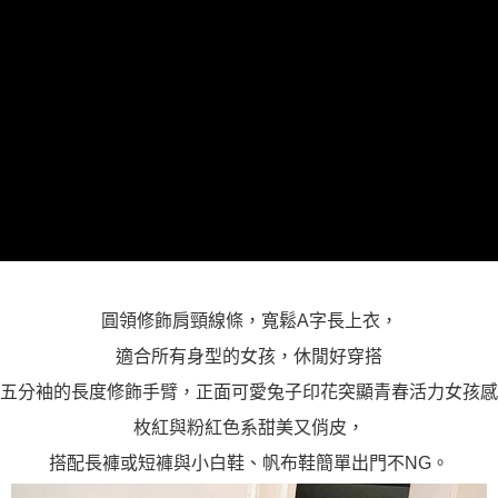
「AFTEE先享後付」，若未經同意申辦者引起之損失，本公司不負相關責
任。
４．使用「AFTEE先享後付」時，將依據個別帳號之用戶狀況，依本公司即
時審查核予不同之上限額度；若仍有額度不足之情形，本公司將視審查結果
請求用戶進行身份認證。
５．嚴禁一人註冊多個帳號或使用他人資訊註冊。若發現惡意使用之情形，
恩沛科技股份有限公司將有權停止該用戶之使用額度並採取法律行動。
圓領修飾肩頸線條，寬鬆A字長上衣，
適合所有身型的女孩，休閒好穿搭
五分袖的長度修飾手臂，正面可愛兔子印花突顯青春活力女孩感
枚紅與粉紅色系甜美又俏皮，
搭配長褲或短褲與小白鞋、帆布鞋簡單出門不NG。