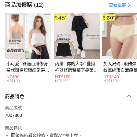
信用卡一次付款
商品加價購 (12)
查看全部
超商取貨付款
LINE Pay
Apple Pay
街口支付
悠遊付
小可愛--舒適百搭修身
內搭--你的大學T疊搭
加大尺碼--淡雅
莫代爾棉短版細肩帶素
神器修飾臀部下擺萬用
紋蠶絲蛋白無痕
Google Pay
色背心(白.黑.灰L-2L)-
內搭裙/遮臀裙(黑2L-
角內褲(白.粉.藍.黃
NT$90
NT$180
NT$140
NT$100
NT$190
NT$150
U582眼圈熊中大尺碼
6L)-Q155眼圈熊中大
3L)-L28眼圈熊
全盈+PAY
尺碼
碼
大哥付你分期
商品特色
相關說明
商品編號
【大哥付你分期使用說明】
AFTEE先享後付
1.本服務由台灣大哥大提供，台灣大哥大用戶可立即使用無須另外申請。
7007803
2.付款方式選擇「大哥付你分期」，訂單成立後會自動跳轉到大哥付的交易
相關說明
流程，驗證手機門號後，選擇欲分期的期數、繳款截止日，確認付款後即完
商品特色
【關於「AFTEE先享後付」】
成交易。
ATM付款
AFTEE先享後付是「在收到商品之後才付款」的支付方式。 讓您購物簡單
圓領修飾肩頸線條，寬鬆A字長上衣，
3.實際核准額度、可分期數及費用金額請依後續交易確認頁面所載為準。