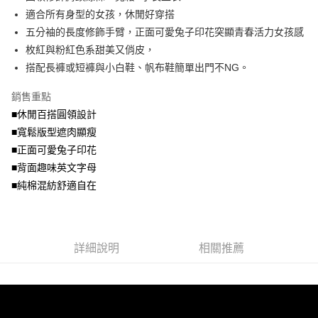
便利好安心！
4.訂單成立30分鐘內，如未前往確認交易或遇審核未通過，訂單將自動取
適合所有身型的女孩，休閒好穿搭
１．簡單：不需註冊會員、不需綁卡、不需儲值。
運送方式
消。如遇「轉專審核」未通過狀況，表示未達大哥付你分期系統評分，恕無
２．便利：只要手機號碼，簡訊認證，即可結帳。
五分袖的長度修飾手臂，正面可愛兔子印花突顯青春活力女孩感
法說明評估內容。
３．安心：先確認商品／服務後，再付款。
全家取貨付款
枚紅與粉紅色系甜美又俏皮，
【繳款方式說明】
1.分期款項不併入電信帳單，「大哥付你分期」於每月結算日後寄送繳費提
每筆NT$70，滿NT$699(含以上)免運費
搭配長褲或短褲與小白鞋、帆布鞋簡單出門不NG。
【「AFTEE先享後付」結帳流程】
醒簡訊。
１．於結帳方式選擇「AFTEE先享後付」後，將跳轉至「AFTEE先享後付」
2.透過簡訊連結打開帳單後，可選擇「超商條碼／台灣大直營門市／銀行轉
付款後全家取貨
結帳頁面，進行簡訊認證並確認金額後，即可完成結帳。
銷售重點
帳／街口支付／iPASS MONEY」等通路繳費。
２．訂單成立數日內，您將收到繳費通知簡訊。
每筆NT$70，滿NT$699(含以上)免運費
■休閒百搭圓領設計
３．收到繳費通知簡訊後14天內，點擊此簡訊中的連結，可透過四大超商／
【注意事項】
■寬鬆版型遮肉顯瘦
ATM／網路銀行／等多元方式進行付款，方視為交易完成。
7-11取貨付款
1.本服務係由「台灣大哥大股份有限公司」（以下簡稱本公司）所提供，讓
※ 請注意：結帳手續完成當下不需立刻繳費，但若您需要取消訂單，請聯絡
■正面可愛兔子印花
用戶於交易時，得透過本服務購買商品或服務，並由商店將買賣／分期付款
每筆NT$70，滿NT$799(含以上)免運費
購買商品的店家。未經商家同意取消之訂單仍視為有效，需透過AFTEE先享
買賣價金債權讓與本公司後，依約使用本公司帳單繳交帳款。
■背面趣味英文字母
後付繳納相關費用。
2.基於同意付款使用「大哥付你分期」之契約關係目的，商店將以您的個人
付款後7-11取貨
※ 交易是否成功請以「AFTEE先享後付 」之結帳頁面顯示為準，若有關於
■純棉混紡舒適自在
資料（包含姓名、電話或地址）提供予台灣大哥大進項蒐集、處理及利用，
是否繳費成功／繳費後需取消欲退款等相關疑問，請聯繫「AFTEE先享後付
每筆NT$70，滿NT$699(含以上)免運費
由本公司與您本人進行分期帳單所需資料之確認、核對及更正。
客戶支援中心」
https://netprotections.freshdesk.com/support/home
3.完整用戶服務條款，請詳閱以下連結：
https://oppay.tw/userRule
宅配
【注意事項】
詳細說明
相關推薦
１．透過由恩沛科技股份有限公司提供之「AFTEE先享後付」服務完成之交
每筆NT$100，滿NT$1,000(含以上)免運費
易，需依本服務之必要範圍內提供個人資料，並將交易相關給付款項請求債
權轉讓予恩沛科技股份有限公司。
２．關於個人資料處理事宜，請瀏覽以下網址：
https://aftee.tw/terms/#terms3
３．未成年的使用者請事先徵得法定代理人或監護人之同意方可使用