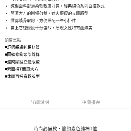
便利好安心！
4.訂單成立30分鐘內，如未前往確認交易或遇審核未通過，訂單將自動取
純棉面料舒適柔軟親膚好穿，經典純色系列百搭款式
１．簡單：不需註冊會員、不需綁卡、不需儲值。
運送方式
消。如遇「轉專審核」未通過狀況，表示未達大哥付你分期系統評分，恕無
２．便利：只要手機號碼，簡訊認證，即可結帳。
簡潔大方的圓領剪裁，遮肉顯瘦的立體版型
法說明評估內容。
３．安心：先確認商品／服務後，再付款。
全家取貨付款
微露鎖骨取線，方便搭配一些小掛件
【繳款方式說明】
1.分期款項不併入電信帳單，「大哥付你分期」於每月結算日後寄送繳費提
每筆NT$70，滿NT$699(含以上)免運費
穿上它線條感十分強烈，展現女性特有曲線美
【「AFTEE先享後付」結帳流程】
醒簡訊。
１．於結帳方式選擇「AFTEE先享後付」後，將跳轉至「AFTEE先享後付」
2.透過簡訊連結打開帳單後，可選擇「超商條碼／台灣大直營門市／銀行轉
付款後全家取貨
結帳頁面，進行簡訊認證並確認金額後，即可完成結帳。
銷售重點
帳／街口支付／iPASS MONEY」等通路繳費。
２．訂單成立數日內，您將收到繳費通知簡訊。
每筆NT$70，滿NT$699(含以上)免運費
■舒適親膚純棉材質
３．收到繳費通知簡訊後14天內，點擊此簡訊中的連結，可透過四大超商／
【注意事項】
■圓領修飾頸部線條
ATM／網路銀行／等多元方式進行付款，方視為交易完成。
7-11取貨付款
1.本服務係由「台灣大哥大股份有限公司」（以下簡稱本公司）所提供，讓
※ 請注意：結帳手續完成當下不需立刻繳費，但若您需要取消訂單，請聯絡
■遮肉顯瘦立體版型
用戶於交易時，得透過本服務購買商品或服務，並由商店將買賣／分期付款
每筆NT$70，滿NT$799(含以上)免運費
購買商品的店家。未經商家同意取消之訂單仍視為有效，需透過AFTEE先享
買賣價金債權讓與本公司後，依約使用本公司帳單繳交帳款。
■素面棉T簡單大方
後付繳納相關費用。
2.基於同意付款使用「大哥付你分期」之契約關係目的，商店將以您的個人
付款後7-11取貨
※ 交易是否成功請以「AFTEE先享後付 」之結帳頁面顯示為準，若有關於
■休閒百搭寬鬆版型
資料（包含姓名、電話或地址）提供予台灣大哥大進項蒐集、處理及利用，
是否繳費成功／繳費後需取消欲退款等相關疑問，請聯繫「AFTEE先享後付
每筆NT$70，滿NT$699(含以上)免運費
由本公司與您本人進行分期帳單所需資料之確認、核對及更正。
客戶支援中心」
https://netprotections.freshdesk.com/support/home
3.完整用戶服務條款，請詳閱以下連結：
https://oppay.tw/userRule
宅配
【注意事項】
詳細說明
相關推薦
１．透過由恩沛科技股份有限公司提供之「AFTEE先享後付」服務完成之交
每筆NT$100，滿NT$1,000(含以上)免運費
易，需依本服務之必要範圍內提供個人資料，並將交易相關給付款項請求債
權轉讓予恩沛科技股份有限公司。
２．關於個人資料處理事宜，請瀏覽以下網址：
https://aftee.tw/terms/#terms3
３．未成年的使用者請事先徵得法定代理人或監護人之同意方可使用
時尚必備款，簡約素色純棉T恤