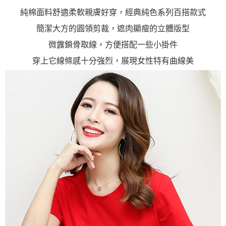
「AFTEE先享後付」，若未經同意申辦者引起之損失，本公司不負相關責
純棉面料舒適柔軟親膚好穿，經典純色系列百搭款式
任。
４．使用「AFTEE先享後付」時，將依據個別帳號之用戶狀況，依本公司即
簡潔大方的圓領剪裁，遮肉顯瘦的立體版型
時審查核予不同之上限額度；若仍有額度不足之情形，本公司將視審查結果
請求用戶進行身份認證。
微露鎖骨取線，方便搭配一些小掛件
５．嚴禁一人註冊多個帳號或使用他人資訊註冊。若發現惡意使用之情形，
恩沛科技股份有限公司將有權停止該用戶之使用額度並採取法律行動。
穿上它線條感十分強烈，展現女性特有曲線美