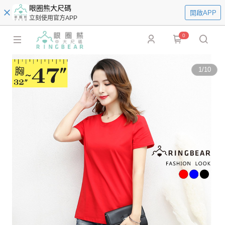
眼圈熊大尺碼
開啟APP
立刻使用官方APP
0
1
/
10