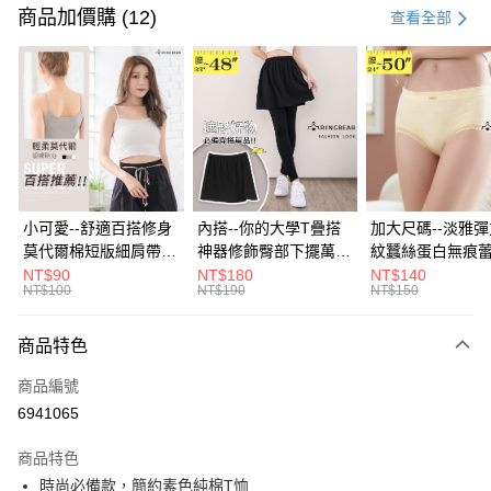
信用卡一次付款
商品加價購 (12)
查看全部
超商取貨付款
LINE Pay
Apple Pay
街口支付
悠遊付
小可愛--舒適百搭修身
內搭--你的大學T疊搭
加大尺碼--淡雅
莫代爾棉短版細肩帶素
神器修飾臀部下擺萬用
紋蠶絲蛋白無痕
Google Pay
色背心(白.黑.灰L-2L)-
內搭裙/遮臀裙(黑2L-
角內褲(白.粉.藍.黃
NT$90
NT$180
NT$140
NT$100
NT$190
NT$150
U582眼圈熊中大尺碼
6L)-Q155眼圈熊中大
3L)-L28眼圈熊
全盈+PAY
尺碼
碼
大哥付你分期
商品特色
相關說明
商品編號
【大哥付你分期使用說明】
AFTEE先享後付
1.本服務由台灣大哥大提供，台灣大哥大用戶可立即使用無須另外申請。
6941065
2.付款方式選擇「大哥付你分期」，訂單成立後會自動跳轉到大哥付的交易
相關說明
流程，驗證手機門號後，選擇欲分期的期數、繳款截止日，確認付款後即完
商品特色
【關於「AFTEE先享後付」】
成交易。
ATM付款
AFTEE先享後付是「在收到商品之後才付款」的支付方式。 讓您購物簡單
時尚必備款，簡約素色純棉T恤
3.實際核准額度、可分期數及費用金額請依後續交易確認頁面所載為準。