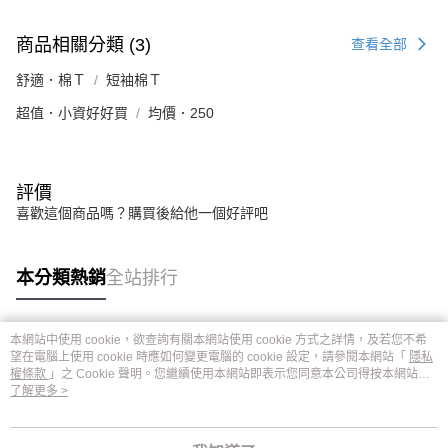
商品相關分類 (3)
查看全部
舒適．棉Ｔ
短袖棉Ｔ
超值．小資好好買
均價．250
評價
喜歡這個商品嗎？購買後給他一個好評吧
本分類熱銷
全站排行
本網站中使用 cookie，欲查詢有關本網站使用 cookie 方式之詳情，及若您不希
熱門標籤
望在電腦上使用 cookie 時應如何變更電腦的 cookie 設定，請參閱本網站「
隱私
權條款
」之 Cookie 聲明。您繼續使用本網站即表示您同意本公司得按本網站使
用條款之 Cookie 聲明使用 cookie。
了解更多 >