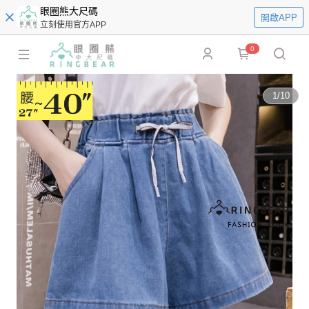
眼圈熊大尺碼
開啟APP
立刻使用官方APP
0
1
/
10