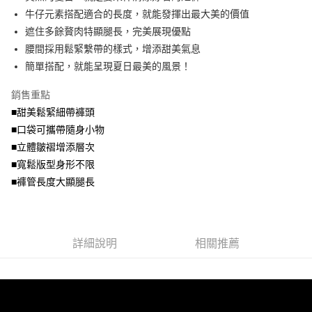
便利好安心！
4.訂單成立30分鐘內，如未前往確認交易或遇審核未通過，訂單將自動取
牛仔元素搭配適合的長度，就能發揮出最大美的價值
１．簡單：不需註冊會員、不需綁卡、不需儲值。
運送方式
消。如遇「轉專審核」未通過狀況，表示未達大哥付你分期系統評分，恕無
２．便利：只要手機號碼，簡訊認證，即可結帳。
遮住多餘贅肉特顯腿長，完美展現優點
法說明評估內容。
３．安心：先確認商品／服務後，再付款。
全家取貨付款
腰間採用鬆緊繫帶的樣式，增添甜美氣息
【繳款方式說明】
1.分期款項不併入電信帳單，「大哥付你分期」於每月結算日後寄送繳費提
每筆NT$70，滿NT$699(含以上)免運費
簡單搭配，就能呈現夏日最美的風景！
【「AFTEE先享後付」結帳流程】
醒簡訊。
１．於結帳方式選擇「AFTEE先享後付」後，將跳轉至「AFTEE先享後付」
2.透過簡訊連結打開帳單後，可選擇「超商條碼／台灣大直營門市／銀行轉
付款後全家取貨
結帳頁面，進行簡訊認證並確認金額後，即可完成結帳。
銷售重點
帳／街口支付／iPASS MONEY」等通路繳費。
２．訂單成立數日內，您將收到繳費通知簡訊。
每筆NT$70，滿NT$699(含以上)免運費
■甜美鬆緊細帶褲頭
３．收到繳費通知簡訊後14天內，點擊此簡訊中的連結，可透過四大超商／
【注意事項】
■口袋可攜帶隨身小物
ATM／網路銀行／等多元方式進行付款，方視為交易完成。
7-11取貨付款
1.本服務係由「台灣大哥大股份有限公司」（以下簡稱本公司）所提供，讓
※ 請注意：結帳手續完成當下不需立刻繳費，但若您需要取消訂單，請聯絡
■立體皺褶增添層次
用戶於交易時，得透過本服務購買商品或服務，並由商店將買賣／分期付款
每筆NT$70，滿NT$799(含以上)免運費
購買商品的店家。未經商家同意取消之訂單仍視為有效，需透過AFTEE先享
買賣價金債權讓與本公司後，依約使用本公司帳單繳交帳款。
■寬鬆版型身形不限
後付繳納相關費用。
2.基於同意付款使用「大哥付你分期」之契約關係目的，商店將以您的個人
付款後7-11取貨
※ 交易是否成功請以「AFTEE先享後付 」之結帳頁面顯示為準，若有關於
■褲管長度大顯腿長
資料（包含姓名、電話或地址）提供予台灣大哥大進項蒐集、處理及利用，
是否繳費成功／繳費後需取消欲退款等相關疑問，請聯繫「AFTEE先享後付
每筆NT$70，滿NT$699(含以上)免運費
由本公司與您本人進行分期帳單所需資料之確認、核對及更正。
客戶支援中心」
https://netprotections.freshdesk.com/support/home
3.完整用戶服務條款，請詳閱以下連結：
https://oppay.tw/userRule
宅配
【注意事項】
詳細說明
相關推薦
１．透過由恩沛科技股份有限公司提供之「AFTEE先享後付」服務完成之交
每筆NT$100，滿NT$1,000(含以上)免運費
易，需依本服務之必要範圍內提供個人資料，並將交易相關給付款項請求債
權轉讓予恩沛科技股份有限公司。
２．關於個人資料處理事宜，請瀏覽以下網址：
https://aftee.tw/terms/#terms3
３．未成年的使用者請事先徵得法定代理人或監護人之同意方可使用