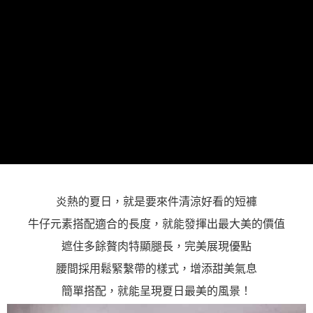
「AFTEE先享後付」，若未經同意申辦者引起之損失，本公司不負相關責
任。
４．使用「AFTEE先享後付」時，將依據個別帳號之用戶狀況，依本公司即
時審查核予不同之上限額度；若仍有額度不足之情形，本公司將視審查結果
請求用戶進行身份認證。
５．嚴禁一人註冊多個帳號或使用他人資訊註冊。若發現惡意使用之情形，
恩沛科技股份有限公司將有權停止該用戶之使用額度並採取法律行動。
炎熱的夏日，就是要來件清涼好看的短褲
牛仔元素搭配適合的長度，就能發揮出最大美的價值
遮住多餘贅肉特顯腿長，完美展現優點
腰間採用鬆緊繫帶的樣式，增添甜美氣息
簡單搭配，就能呈現夏日最美的風景！