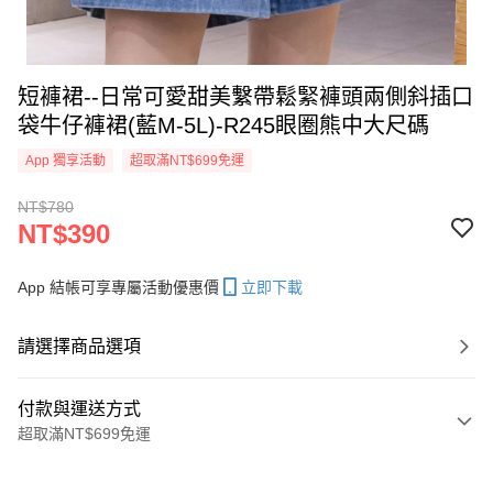
短褲裙--日常可愛甜美繫帶鬆緊褲頭兩側斜插口
袋牛仔褲裙(藍M-5L)-R245眼圈熊中大尺碼
App 獨享活動
超取滿NT$699免運
NT$780
NT$390
App 結帳可享專屬活動優惠價
立即下載
請選擇商品選項
付款與運送方式
超取滿NT$699免運
付款方式