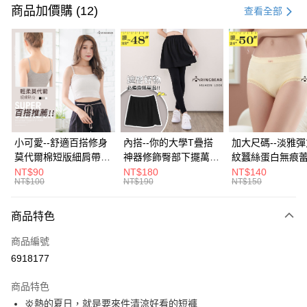
信用卡一次付款
商品加價購 (12)
查看全部
超商取貨付款
LINE Pay
Apple Pay
街口支付
悠遊付
小可愛--舒適百搭修身
內搭--你的大學T疊搭
加大尺碼--淡雅
莫代爾棉短版細肩帶素
神器修飾臀部下擺萬用
紋蠶絲蛋白無痕
Google Pay
色背心(白.黑.灰L-2L)-
內搭裙/遮臀裙(黑2L-
角內褲(白.粉.藍.黃
NT$90
NT$180
NT$140
NT$100
NT$190
NT$150
U582眼圈熊中大尺碼
6L)-Q155眼圈熊中大
3L)-L28眼圈熊
全盈+PAY
尺碼
碼
大哥付你分期
商品特色
相關說明
商品編號
【大哥付你分期使用說明】
AFTEE先享後付
1.本服務由台灣大哥大提供，台灣大哥大用戶可立即使用無須另外申請。
6918177
2.付款方式選擇「大哥付你分期」，訂單成立後會自動跳轉到大哥付的交易
相關說明
流程，驗證手機門號後，選擇欲分期的期數、繳款截止日，確認付款後即完
商品特色
【關於「AFTEE先享後付」】
成交易。
ATM付款
AFTEE先享後付是「在收到商品之後才付款」的支付方式。 讓您購物簡單
炎熱的夏日，就是要來件清涼好看的短褲
3.實際核准額度、可分期數及費用金額請依後續交易確認頁面所載為準。