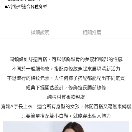
客戶支援中心」
https://netprotections.freshdesk.com/support/home
3.完整用戶服務條款，請詳閱以下連結：
https://oppay.tw/userRule
■A字版型適合各種身型
宅配
【注意事項】
１．透過由恩沛科技股份有限公司提供之「AFTEE先享後付」服務完成之交
每筆NT$100，滿NT$1,000(含以上)免運費
易，需依本服務之必要範圍內提供個人資料，並將交易相關給付款項請求債
權轉讓予恩沛科技股份有限公司。
詳細說明
相關推薦
２．關於個人資料處理事宜，請瀏覽以下網址：
https://aftee.tw/terms/#terms3
３．未成年的使用者請事先徵得法定代理人或監護人之同意方可使用
「AFTEE先享後付」，若未經同意申辦者引起之損失，本公司不負相關責
任。
圓領設計舒適百搭，可以修飾鎖骨的美感和頸部的性感
４．使用「AFTEE先享後付」時，將依據個別帳號之用戶狀況，依本公司即
時審查核予不同之上限額度；若仍有額度不足之情形，本公司將視審查結果
不同於一般細條紋，搭配寬條紋穿起來展現清新活力
請求用戶進行身份認證。
５．嚴禁一人註冊多個帳號或使用他人資訊註冊。若發現惡意使用之情形，
不退流行的條紋元素，與任何褲子搭配都能配出不同氣質
恩沛科技股份有限公司將有權停止該用戶之使用額度並採取法律行動。
經典下擺開岔設計，修飾拉長腿部線條
純棉材質柔軟親膚
寬鬆A字長上衣，適合所有身型的女孩，休閒百搭又毫無束縛感
只要簡單搭配雙小白鞋，就能穿出個人魅力