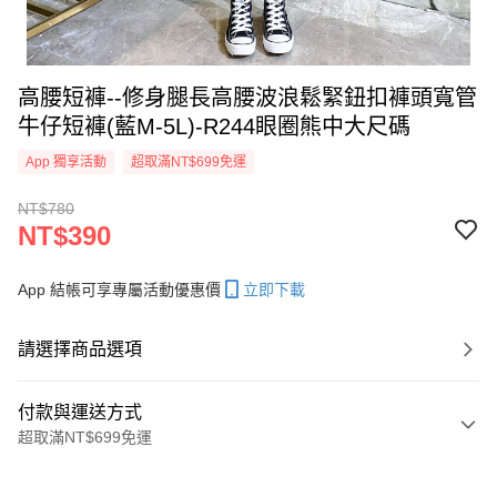
高腰短褲--修身腿長高腰波浪鬆緊鈕扣褲頭寬管
牛仔短褲(藍M-5L)-R244眼圈熊中大尺碼
App 獨享活動
超取滿NT$699免運
NT$780
NT$390
App 結帳可享專屬活動優惠價
立即下載
請選擇商品選項
付款與運送方式
超取滿NT$699免運
付款方式