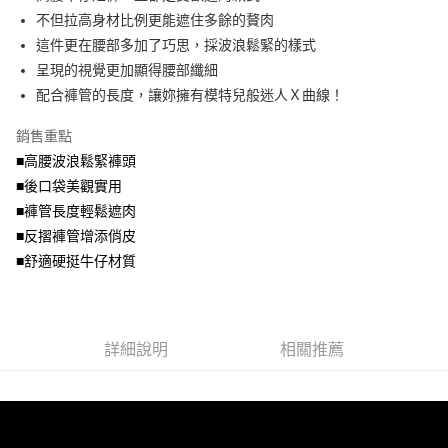
便利好安心！
4.訂單成立30分鐘內，如未前往確認交易或遇審核未通過，訂單將自動取
不但拉高身材比例更能遮住多餘的贅肉
１．簡單：不需註冊會員、不需綁卡、不需儲值。
運送方式
消。如遇「轉專審核」未通過狀況，表示未達大哥付你分期系統評分，恕無
２．便利：只要手機號碼，簡訊認證，即可結帳。
這件更在腰部多加了巧思，採波浪鬆緊的樣式
法說明評估內容。
３．安心：先確認商品／服務後，再付款。
全家取貨付款
呈現的視覺更加顯得腰部纖細
【繳款方式說明】
1.分期款項不併入電信帳單，「大哥付你分期」於每月結算日後寄送繳費提
每筆NT$70，滿NT$699(含以上)免運費
配合褲管的長度，讓妳擁有模特兒般迷人Ｘ曲線！
【「AFTEE先享後付」結帳流程】
醒簡訊。
１．於結帳方式選擇「AFTEE先享後付」後，將跳轉至「AFTEE先享後付」
2.透過簡訊連結打開帳單後，可選擇「超商條碼／台灣大直營門市／銀行轉
付款後全家取貨
結帳頁面，進行簡訊認證並確認金額後，即可完成結帳。
銷售重點
帳／街口支付／iPASS MONEY」等通路繳費。
２．訂單成立數日內，您將收到繳費通知簡訊。
每筆NT$70，滿NT$699(含以上)免運費
■高腰波浪鬆緊褲頭
３．收到繳費通知簡訊後14天內，點擊此簡訊中的連結，可透過四大超商／
【注意事項】
■後口袋美觀實用
ATM／網路銀行／等多元方式進行付款，方視為交易完成。
7-11取貨付款
1.本服務係由「台灣大哥大股份有限公司」（以下簡稱本公司）所提供，讓
※ 請注意：結帳手續完成當下不需立刻繳費，但若您需要取消訂單，請聯絡
■褲管長度輕鬆遮肉
用戶於交易時，得透過本服務購買商品或服務，並由商店將買賣／分期付款
每筆NT$70，滿NT$799(含以上)免運費
購買商品的店家。未經商家同意取消之訂單仍視為有效，需透過AFTEE先享
買賣價金債權讓與本公司後，依約使用本公司帳單繳交帳款。
■反摺褲管增添俏皮
後付繳納相關費用。
2.基於同意付款使用「大哥付你分期」之契約關係目的，商店將以您的個人
付款後7-11取貨
※ 交易是否成功請以「AFTEE先享後付 」之結帳頁面顯示為準，若有關於
■舒適硬挺牛仔材質
資料（包含姓名、電話或地址）提供予台灣大哥大進項蒐集、處理及利用，
是否繳費成功／繳費後需取消欲退款等相關疑問，請聯繫「AFTEE先享後付
每筆NT$70，滿NT$699(含以上)免運費
由本公司與您本人進行分期帳單所需資料之確認、核對及更正。
客戶支援中心」
https://netprotections.freshdesk.com/support/home
3.完整用戶服務條款，請詳閱以下連結：
https://oppay.tw/userRule
宅配
【注意事項】
詳細說明
相關推薦
１．透過由恩沛科技股份有限公司提供之「AFTEE先享後付」服務完成之交
每筆NT$100，滿NT$1,000(含以上)免運費
易，需依本服務之必要範圍內提供個人資料，並將交易相關給付款項請求債
權轉讓予恩沛科技股份有限公司。
２．關於個人資料處理事宜，請瀏覽以下網址：
https://aftee.tw/terms/#terms3
３．未成年的使用者請事先徵得法定代理人或監護人之同意方可使用