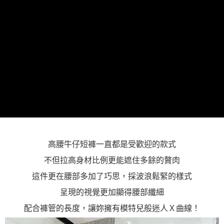
「AFTEE先享後付」，若未經同意申辦者引起之損失，本公司不負相關責
任。
４．使用「AFTEE先享後付」時，將依據個別帳號之用戶狀況，依本公司即
時審查核予不同之上限額度；若仍有額度不足之情形，本公司將視審查結果
請求用戶進行身份認證。
５．嚴禁一人註冊多個帳號或使用他人資訊註冊。若發現惡意使用之情形，
恩沛科技股份有限公司將有權停止該用戶之使用額度並採取法律行動。
高腰牛仔短褲一直都是受歡迎的款式
不但拉高身材比例更能遮住多餘的贅肉
這件更在腰部多加了巧思，採波浪鬆緊的樣式
呈現的視覺更加顯得腰部纖細
配合褲管的長度，讓妳擁有模特兒般迷人Ｘ曲線！