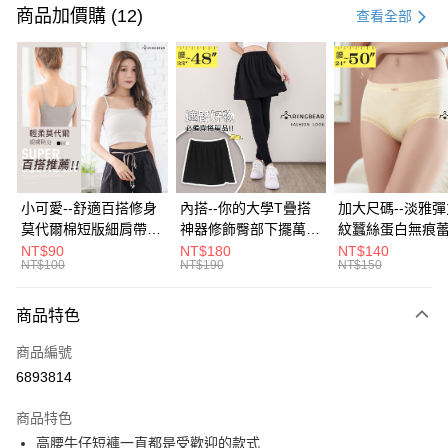
信用卡一次付款
商品加價購 (12)
查看全部
超商取貨付款
LINE Pay
Apple Pay
街口支付
悠遊付
小可愛--舒適百搭修身
內搭--你的大學T疊搭
加大尺碼--淡雅
莫代爾棉短版細肩帶素
神器修飾臀部下擺萬用
紋蠶絲蛋白無痕
Google Pay
色背心(白.黑.灰L-2L)-
內搭裙/遮臀裙(黑2L-
角內褲(白.粉.藍.黃
NT$90
NT$180
NT$140
NT$100
NT$190
NT$150
U582眼圈熊中大尺碼
6L)-Q155眼圈熊中大
3L)-L28眼圈熊
全盈+PAY
尺碼
碼
大哥付你分期
商品特色
相關說明
商品編號
【大哥付你分期使用說明】
AFTEE先享後付
1.本服務由台灣大哥大提供，台灣大哥大用戶可立即使用無須另外申請。
6893814
2.付款方式選擇「大哥付你分期」，訂單成立後會自動跳轉到大哥付的交易
相關說明
流程，驗證手機門號後，選擇欲分期的期數、繳款截止日，確認付款後即完
商品特色
【關於「AFTEE先享後付」】
成交易。
ATM付款
AFTEE先享後付是「在收到商品之後才付款」的支付方式。 讓您購物簡單
高腰牛仔短褲一直都是受歡迎的款式
3.實際核准額度、可分期數及費用金額請依後續交易確認頁面所載為準。