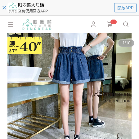
眼圈熊大尺碼
開啟APP
立刻使用官方APP
0
1
/
10