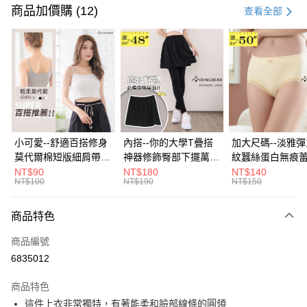
信用卡一次付款
商品加價購 (12)
查看全部
超商取貨付款
LINE Pay
Apple Pay
街口支付
悠遊付
小可愛--舒適百搭修身
內搭--你的大學T疊搭
加大尺碼--淡雅
莫代爾棉短版細肩帶素
神器修飾臀部下擺萬用
紋蠶絲蛋白無痕
Google Pay
色背心(白.黑.灰L-2L)-
內搭裙/遮臀裙(黑2L-
角內褲(白.粉.藍.黃
NT$90
NT$180
NT$140
NT$100
NT$190
NT$150
U582眼圈熊中大尺碼
6L)-Q155眼圈熊中大
3L)-L28眼圈熊
全盈+PAY
尺碼
碼
大哥付你分期
商品特色
相關說明
商品編號
【大哥付你分期使用說明】
AFTEE先享後付
1.本服務由台灣大哥大提供，台灣大哥大用戶可立即使用無須另外申請。
6835012
2.付款方式選擇「大哥付你分期」，訂單成立後會自動跳轉到大哥付的交易
相關說明
流程，驗證手機門號後，選擇欲分期的期數、繳款截止日，確認付款後即完
商品特色
【關於「AFTEE先享後付」】
成交易。
ATM付款
AFTEE先享後付是「在收到商品之後才付款」的支付方式。 讓您購物簡單
這件上衣非常獨特，有著能柔和臉部線條的圓領
3.實際核准額度、可分期數及費用金額請依後續交易確認頁面所載為準。