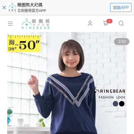
眼圈熊大尺碼
開啟APP
立刻使用官方APP
0
1
/
10