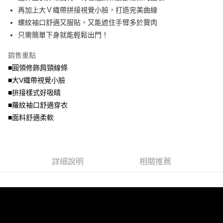
便利好安心！
4.訂單成立30分鐘內，如未前往確認交易或遇審核未通過，訂單將自動取
再加上大Ｖ織帶拼接視覺小臉，打造完美曲線
１．簡單：不需註冊會員、不需綁卡、不需儲值。
運送方式
消。如遇「轉專審核」未通過狀況，表示未達大哥付你分期系統評分，恕無
２．便利：只要手機號碼，簡訊認證，即可結帳。
螺紋袖口舒適又服貼，又能遮住手臂多於贅肉
法說明評估內容。
３．安心：先確認商品／服務後，再付款。
全家取貨付款
只需簡單下身就能輕鬆出門！
【繳款方式說明】
1.分期款項不併入電信帳單，「大哥付你分期」於每月結算日後寄送繳費提
每筆NT$70，滿NT$699(含以上)免運費
【「AFTEE先享後付」結帳流程】
醒簡訊。
銷售重點
１．於結帳方式選擇「AFTEE先享後付」後，將跳轉至「AFTEE先享後付」
2.透過簡訊連結打開帳單後，可選擇「超商條碼／台灣大直營門市／銀行轉
付款後全家取貨
結帳頁面，進行簡訊認證並確認金額後，即可完成結帳。
■圓領修飾肩頸線條
帳／街口支付／iPASS MONEY」等通路繳費。
２．訂單成立數日內，您將收到繳費通知簡訊。
每筆NT$70，滿NT$699(含以上)免運費
■大V織帶視覺小臉
３．收到繳費通知簡訊後14天內，點擊此簡訊中的連結，可透過四大超商／
【注意事項】
■拚接樣式好吸睛
ATM／網路銀行／等多元方式進行付款，方視為交易完成。
7-11取貨付款
1.本服務係由「台灣大哥大股份有限公司」（以下簡稱本公司）所提供，讓
※ 請注意：結帳手續完成當下不需立刻繳費，但若您需要取消訂單，請聯絡
■羅紋袖口舒適穿衣
用戶於交易時，得透過本服務購買商品或服務，並由商店將買賣／分期付款
每筆NT$70，滿NT$799(含以上)免運費
購買商品的店家。未經商家同意取消之訂單仍視為有效，需透過AFTEE先享
買賣價金債權讓與本公司後，依約使用本公司帳單繳交帳款。
■面料舒適柔軟
後付繳納相關費用。
2.基於同意付款使用「大哥付你分期」之契約關係目的，商店將以您的個人
付款後7-11取貨
※ 交易是否成功請以「AFTEE先享後付 」之結帳頁面顯示為準，若有關於
資料（包含姓名、電話或地址）提供予台灣大哥大進項蒐集、處理及利用，
是否繳費成功／繳費後需取消欲退款等相關疑問，請聯繫「AFTEE先享後付
每筆NT$70，滿NT$699(含以上)免運費
由本公司與您本人進行分期帳單所需資料之確認、核對及更正。
客戶支援中心」
https://netprotections.freshdesk.com/support/home
3.完整用戶服務條款，請詳閱以下連結：
https://oppay.tw/userRule
宅配
詳細說明
相關推薦
【注意事項】
１．透過由恩沛科技股份有限公司提供之「AFTEE先享後付」服務完成之交
每筆NT$100，滿NT$1,000(含以上)免運費
易，需依本服務之必要範圍內提供個人資料，並將交易相關給付款項請求債
權轉讓予恩沛科技股份有限公司。
２．關於個人資料處理事宜，請瀏覽以下網址：
https://aftee.tw/terms/#terms3
３．未成年的使用者請事先徵得法定代理人或監護人之同意方可使用