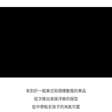
「AFTEE先享後付」，若未經同意申辦者引起之損失，本公司不負相關責
任。
４．使用「AFTEE先享後付」時，將依據個別帳號之用戶狀況，依本公司即
時審查核予不同之上限額度；若仍有額度不足之情形，本公司將視審查結果
請求用戶進行身份認證。
５．嚴禁一人註冊多個帳號或使用他人資訊註冊。若發現惡意使用之情形，
恩沛科技股份有限公司將有權停止該用戶之使用額度並採取法律行動。
有別於一般美式街頭運動風的單品
這次推出長版洋裝的版型
從中帶點女孩子的淘氣可愛