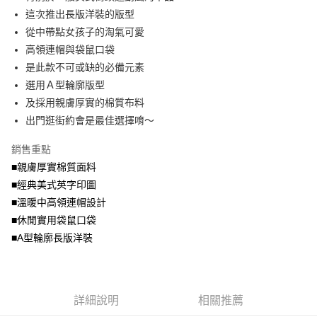
便利好安心！
4.訂單成立30分鐘內，如未前往確認交易或遇審核未通過，訂單將自動取
這次推出長版洋裝的版型
１．簡單：不需註冊會員、不需綁卡、不需儲值。
運送方式
消。如遇「轉專審核」未通過狀況，表示未達大哥付你分期系統評分，恕無
２．便利：只要手機號碼，簡訊認證，即可結帳。
從中帶點女孩子的淘氣可愛
法說明評估內容。
３．安心：先確認商品／服務後，再付款。
全家取貨付款
高領連帽與袋鼠口袋
【繳款方式說明】
1.分期款項不併入電信帳單，「大哥付你分期」於每月結算日後寄送繳費提
每筆NT$70，滿NT$699(含以上)免運費
是此款不可或缺的必備元素
【「AFTEE先享後付」結帳流程】
醒簡訊。
１．於結帳方式選擇「AFTEE先享後付」後，將跳轉至「AFTEE先享後付」
選用Ａ型輪廓版型
2.透過簡訊連結打開帳單後，可選擇「超商條碼／台灣大直營門市／銀行轉
付款後全家取貨
結帳頁面，進行簡訊認證並確認金額後，即可完成結帳。
帳／街口支付／iPASS MONEY」等通路繳費。
及採用親膚厚實的棉質布料
２．訂單成立數日內，您將收到繳費通知簡訊。
每筆NT$70，滿NT$699(含以上)免運費
３．收到繳費通知簡訊後14天內，點擊此簡訊中的連結，可透過四大超商／
出門逛街約會是最佳選擇唷～
【注意事項】
ATM／網路銀行／等多元方式進行付款，方視為交易完成。
7-11取貨付款
1.本服務係由「台灣大哥大股份有限公司」（以下簡稱本公司）所提供，讓
※ 請注意：結帳手續完成當下不需立刻繳費，但若您需要取消訂單，請聯絡
銷售重點
用戶於交易時，得透過本服務購買商品或服務，並由商店將買賣／分期付款
每筆NT$70，滿NT$799(含以上)免運費
購買商品的店家。未經商家同意取消之訂單仍視為有效，需透過AFTEE先享
買賣價金債權讓與本公司後，依約使用本公司帳單繳交帳款。
■親膚厚實棉質面料
後付繳納相關費用。
2.基於同意付款使用「大哥付你分期」之契約關係目的，商店將以您的個人
付款後7-11取貨
※ 交易是否成功請以「AFTEE先享後付 」之結帳頁面顯示為準，若有關於
■經典美式英字印圖
資料（包含姓名、電話或地址）提供予台灣大哥大進項蒐集、處理及利用，
是否繳費成功／繳費後需取消欲退款等相關疑問，請聯繫「AFTEE先享後付
■溫暖中高領連帽設計
每筆NT$70，滿NT$699(含以上)免運費
由本公司與您本人進行分期帳單所需資料之確認、核對及更正。
客戶支援中心」
https://netprotections.freshdesk.com/support/home
3.完整用戶服務條款，請詳閱以下連結：
https://oppay.tw/userRule
■休閒實用袋鼠口袋
宅配
【注意事項】
■A型輪廓長版洋裝
１．透過由恩沛科技股份有限公司提供之「AFTEE先享後付」服務完成之交
每筆NT$100，滿NT$1,000(含以上)免運費
易，需依本服務之必要範圍內提供個人資料，並將交易相關給付款項請求債
權轉讓予恩沛科技股份有限公司。
２．關於個人資料處理事宜，請瀏覽以下網址：
https://aftee.tw/terms/#terms3
詳細說明
相關推薦
３．未成年的使用者請事先徵得法定代理人或監護人之同意方可使用