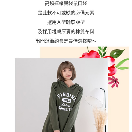
高領連帽與袋鼠口袋
是此款不可或缺的必備元素
選用Ａ型輪廓版型
及採用親膚厚實的棉質布料
出門逛街約會是最佳選擇唷～