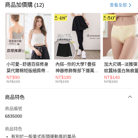
信用卡一次付款
商品加價購 (12)
查看全部
超商取貨付款
LINE Pay
Apple Pay
街口支付
悠遊付
小可愛--舒適百搭修身
內搭--你的大學T疊搭
加大尺碼--淡雅
莫代爾棉短版細肩帶素
神器修飾臀部下擺萬用
紋蠶絲蛋白無痕
Google Pay
色背心(白.黑.灰L-2L)-
內搭裙/遮臀裙(黑2L-
角內褲(白.粉.藍.黃
NT$90
NT$180
NT$140
NT$100
NT$190
NT$150
U582眼圈熊中大尺碼
6L)-Q155眼圈熊中大
3L)-L28眼圈熊
全盈+PAY
尺碼
碼
大哥付你分期
商品特色
相關說明
商品編號
【大哥付你分期使用說明】
AFTEE先享後付
1.本服務由台灣大哥大提供，台灣大哥大用戶可立即使用無須另外申請。
6835000
2.付款方式選擇「大哥付你分期」，訂單成立後會自動跳轉到大哥付的交易
相關說明
流程，驗證手機門號後，選擇欲分期的期數、繳款截止日，確認付款後即完
商品特色
【關於「AFTEE先享後付」】
成交易。
ATM付款
AFTEE先享後付是「在收到商品之後才付款」的支付方式。 讓您購物簡單
有別於一般美式街頭運動風的單品
3.實際核准額度、可分期數及費用金額請依後續交易確認頁面所載為準。