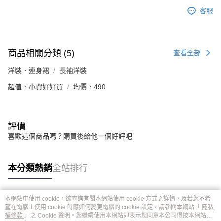
客服
商品相關分類 (5)
查看全部
洋裝．連身裙
長袖洋裝
超值．小資好好買
均價．490
評價
喜歡這個商品嗎？購買後給他一個好評吧
本分類熱銷
全站排行
本網站中使用 cookie，欲查詢有關本網站使用 cookie 方式之詳情，及若您不希
熱門標籤
望在電腦上使用 cookie 時應如何變更電腦的 cookie 設定，請參閱本網站「
隱私
權條款
」之 Cookie 聲明。您繼續使用本網站即表示您同意本公司得按本網站使