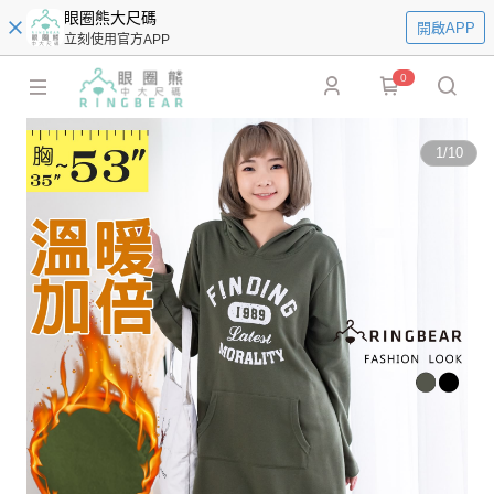
眼圈熊大尺碼
開啟APP
立刻使用官方APP
0
1
/
10