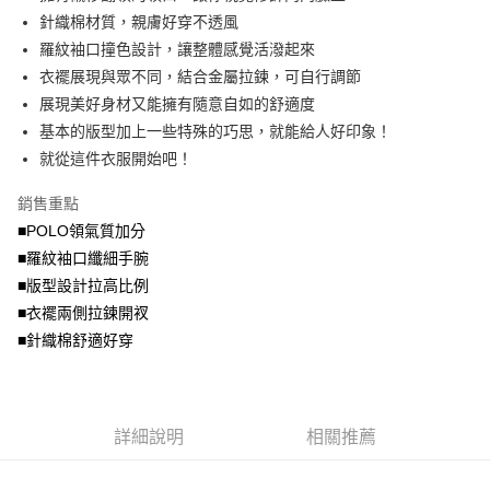
便利好安心！
4.訂單成立30分鐘內，如未前往確認交易或遇審核未通過，訂單將自動取
針織棉材質，親膚好穿不透風
１．簡單：不需註冊會員、不需綁卡、不需儲值。
運送方式
消。如遇「轉專審核」未通過狀況，表示未達大哥付你分期系統評分，恕無
２．便利：只要手機號碼，簡訊認證，即可結帳。
羅紋袖口撞色設計，讓整體感覺活潑起來
法說明評估內容。
３．安心：先確認商品／服務後，再付款。
全家取貨付款
衣襬展現與眾不同，結合金屬拉鍊，可自行調節
【繳款方式說明】
1.分期款項不併入電信帳單，「大哥付你分期」於每月結算日後寄送繳費提
每筆NT$70，滿NT$699(含以上)免運費
展現美好身材又能擁有隨意自如的舒適度
【「AFTEE先享後付」結帳流程】
醒簡訊。
１．於結帳方式選擇「AFTEE先享後付」後，將跳轉至「AFTEE先享後付」
基本的版型加上一些特殊的巧思，就能給人好印象！
2.透過簡訊連結打開帳單後，可選擇「超商條碼／台灣大直營門市／銀行轉
付款後全家取貨
結帳頁面，進行簡訊認證並確認金額後，即可完成結帳。
帳／街口支付／iPASS MONEY」等通路繳費。
就從這件衣服開始吧！
２．訂單成立數日內，您將收到繳費通知簡訊。
每筆NT$70，滿NT$699(含以上)免運費
３．收到繳費通知簡訊後14天內，點擊此簡訊中的連結，可透過四大超商／
【注意事項】
銷售重點
ATM／網路銀行／等多元方式進行付款，方視為交易完成。
7-11取貨付款
1.本服務係由「台灣大哥大股份有限公司」（以下簡稱本公司）所提供，讓
※ 請注意：結帳手續完成當下不需立刻繳費，但若您需要取消訂單，請聯絡
■POLO領氣質加分
用戶於交易時，得透過本服務購買商品或服務，並由商店將買賣／分期付款
每筆NT$70，滿NT$799(含以上)免運費
購買商品的店家。未經商家同意取消之訂單仍視為有效，需透過AFTEE先享
買賣價金債權讓與本公司後，依約使用本公司帳單繳交帳款。
■羅紋袖口纖細手腕
後付繳納相關費用。
2.基於同意付款使用「大哥付你分期」之契約關係目的，商店將以您的個人
付款後7-11取貨
※ 交易是否成功請以「AFTEE先享後付 」之結帳頁面顯示為準，若有關於
■版型設計拉高比例
資料（包含姓名、電話或地址）提供予台灣大哥大進項蒐集、處理及利用，
是否繳費成功／繳費後需取消欲退款等相關疑問，請聯繫「AFTEE先享後付
■衣襬兩側拉鍊開衩
每筆NT$70，滿NT$699(含以上)免運費
由本公司與您本人進行分期帳單所需資料之確認、核對及更正。
客戶支援中心」
https://netprotections.freshdesk.com/support/home
3.完整用戶服務條款，請詳閱以下連結：
https://oppay.tw/userRule
■針織棉舒適好穿
宅配
【注意事項】
１．透過由恩沛科技股份有限公司提供之「AFTEE先享後付」服務完成之交
每筆NT$100，滿NT$1,000(含以上)免運費
易，需依本服務之必要範圍內提供個人資料，並將交易相關給付款項請求債
權轉讓予恩沛科技股份有限公司。
詳細說明
相關推薦
２．關於個人資料處理事宜，請瀏覽以下網址：
https://aftee.tw/terms/#terms3
３．未成年的使用者請事先徵得法定代理人或監護人之同意方可使用