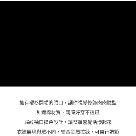
「AFTEE先享後付」，若未經同意申辦者引起之損失，本公司不負相關責
任。
４．使用「AFTEE先享後付」時，將依據個別帳號之用戶狀況，依本公司即
時審查核予不同之上限額度；若仍有額度不足之情形，本公司將視審查結果
請求用戶進行身份認證。
５．嚴禁一人註冊多個帳號或使用他人資訊註冊。若發現惡意使用之情形，
恩沛科技股份有限公司將有權停止該用戶之使用額度並採取法律行動。
擁有襯衫翻領的領口，讓你視覺修飾肉肉臉型
針織棉材質，親膚好穿不透風
羅紋袖口撞色設計，讓整體感覺活潑起來
衣襬展現與眾不同，結合金屬拉鍊，可自行調節