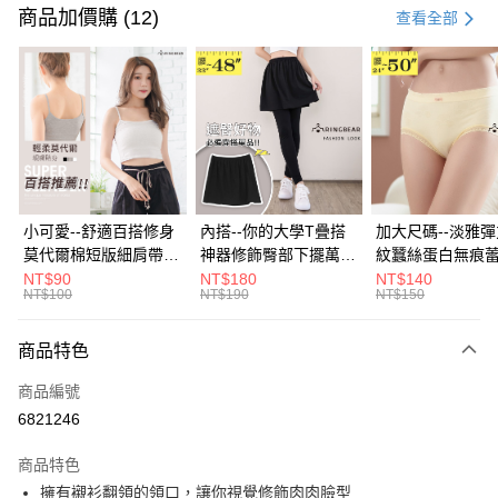
信用卡一次付款
商品加價購 (12)
查看全部
超商取貨付款
LINE Pay
Apple Pay
街口支付
悠遊付
小可愛--舒適百搭修身
內搭--你的大學T疊搭
加大尺碼--淡雅
莫代爾棉短版細肩帶素
神器修飾臀部下擺萬用
紋蠶絲蛋白無痕
Google Pay
色背心(白.黑.灰L-2L)-
內搭裙/遮臀裙(黑2L-
角內褲(白.粉.藍.黃
NT$90
NT$180
NT$140
NT$100
NT$190
NT$150
U582眼圈熊中大尺碼
6L)-Q155眼圈熊中大
3L)-L28眼圈熊
全盈+PAY
尺碼
碼
大哥付你分期
商品特色
相關說明
商品編號
【大哥付你分期使用說明】
AFTEE先享後付
1.本服務由台灣大哥大提供，台灣大哥大用戶可立即使用無須另外申請。
6821246
2.付款方式選擇「大哥付你分期」，訂單成立後會自動跳轉到大哥付的交易
相關說明
流程，驗證手機門號後，選擇欲分期的期數、繳款截止日，確認付款後即完
商品特色
【關於「AFTEE先享後付」】
成交易。
ATM付款
AFTEE先享後付是「在收到商品之後才付款」的支付方式。 讓您購物簡單
擁有襯衫翻領的領口，讓你視覺修飾肉肉臉型
3.實際核准額度、可分期數及費用金額請依後續交易確認頁面所載為準。