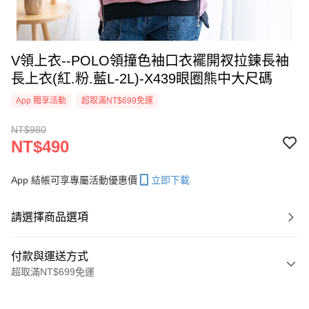
V領上衣--POLO領撞色袖口衣襬開衩拉鍊長袖
長上衣(紅.粉.藍L-2L)-X439眼圈熊中大尺碼
App 獨享活動
超取滿NT$699免運
NT$980
NT$490
App 結帳可享專屬活動優惠價
立即下載
請選擇商品選項
付款與運送方式
超取滿NT$699免運
付款方式