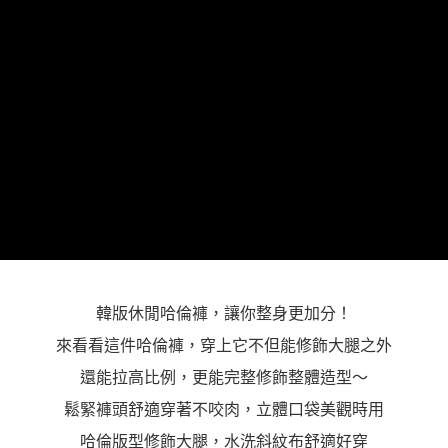
「AFTEE先享後付」，若未經同意申辦者引起之損失，本公司不負相關責
任。
４．使用「AFTEE先享後付」時，將依據個別帳號之用戶狀況，依本公司即
時審查核予不同之上限額度；若仍有額度不足之情形，本公司將視審查結果
請求用戶進行身份認證。
５．嚴禁一人註冊多個帳號或使用他人資訊註冊。若發現惡意使用之情形，
恩沛科技股份有限公司將有權停止該用戶之使用額度並採取法律行動。
韓版休閒哈倫褲，讓你整身更加分！
來看看這件哈倫褲，穿上它不但能修飾大腿之外
還能拉高比例，更能完整修飾整體造型～
鬆緊褲頭舒適穿著不咬肉，立體口袋美觀時用
哈倫版型修飾大腿，水洗斜紋布舒適好穿