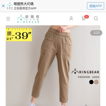
眼圈熊大尺碼
開啟APP
立刻使用官方APP
0
1
/
10