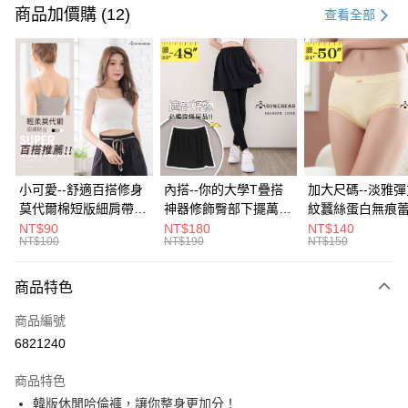
信用卡一次付款
商品加價購 (12)
查看全部
超商取貨付款
LINE Pay
Apple Pay
街口支付
悠遊付
小可愛--舒適百搭修身
內搭--你的大學T疊搭
加大尺碼--淡雅
莫代爾棉短版細肩帶素
神器修飾臀部下擺萬用
紋蠶絲蛋白無痕
Google Pay
色背心(白.黑.灰L-2L)-
內搭裙/遮臀裙(黑2L-
角內褲(白.粉.藍.黃
NT$90
NT$180
NT$140
NT$100
NT$190
NT$150
U582眼圈熊中大尺碼
6L)-Q155眼圈熊中大
3L)-L28眼圈熊
全盈+PAY
尺碼
碼
大哥付你分期
商品特色
相關說明
商品編號
【大哥付你分期使用說明】
AFTEE先享後付
1.本服務由台灣大哥大提供，台灣大哥大用戶可立即使用無須另外申請。
6821240
2.付款方式選擇「大哥付你分期」，訂單成立後會自動跳轉到大哥付的交易
相關說明
流程，驗證手機門號後，選擇欲分期的期數、繳款截止日，確認付款後即完
商品特色
【關於「AFTEE先享後付」】
成交易。
ATM付款
AFTEE先享後付是「在收到商品之後才付款」的支付方式。 讓您購物簡單
韓版休閒哈倫褲，讓你整身更加分！
3.實際核准額度、可分期數及費用金額請依後續交易確認頁面所載為準。