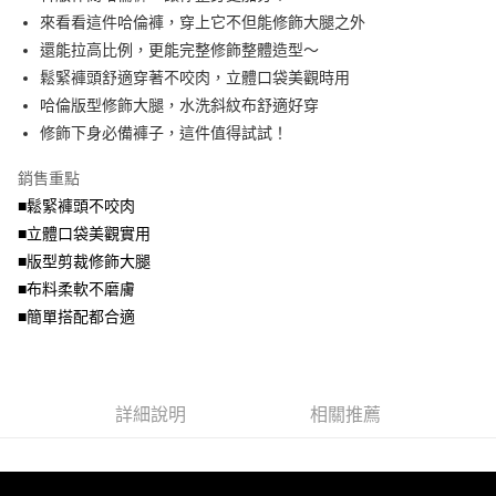
便利好安心！
4.訂單成立30分鐘內，如未前往確認交易或遇審核未通過，訂單將自動取
來看看這件哈倫褲，穿上它不但能修飾大腿之外
１．簡單：不需註冊會員、不需綁卡、不需儲值。
運送方式
消。如遇「轉專審核」未通過狀況，表示未達大哥付你分期系統評分，恕無
２．便利：只要手機號碼，簡訊認證，即可結帳。
還能拉高比例，更能完整修飾整體造型～
法說明評估內容。
３．安心：先確認商品／服務後，再付款。
全家取貨付款
鬆緊褲頭舒適穿著不咬肉，立體口袋美觀時用
【繳款方式說明】
1.分期款項不併入電信帳單，「大哥付你分期」於每月結算日後寄送繳費提
每筆NT$70，滿NT$699(含以上)免運費
哈倫版型修飾大腿，水洗斜紋布舒適好穿
【「AFTEE先享後付」結帳流程】
醒簡訊。
１．於結帳方式選擇「AFTEE先享後付」後，將跳轉至「AFTEE先享後付」
修飾下身必備褲子，這件值得試試！
2.透過簡訊連結打開帳單後，可選擇「超商條碼／台灣大直營門市／銀行轉
付款後全家取貨
結帳頁面，進行簡訊認證並確認金額後，即可完成結帳。
帳／街口支付／iPASS MONEY」等通路繳費。
２．訂單成立數日內，您將收到繳費通知簡訊。
每筆NT$70，滿NT$699(含以上)免運費
銷售重點
３．收到繳費通知簡訊後14天內，點擊此簡訊中的連結，可透過四大超商／
【注意事項】
■鬆緊褲頭不咬肉
ATM／網路銀行／等多元方式進行付款，方視為交易完成。
7-11取貨付款
1.本服務係由「台灣大哥大股份有限公司」（以下簡稱本公司）所提供，讓
※ 請注意：結帳手續完成當下不需立刻繳費，但若您需要取消訂單，請聯絡
■立體口袋美觀實用
用戶於交易時，得透過本服務購買商品或服務，並由商店將買賣／分期付款
每筆NT$70，滿NT$799(含以上)免運費
購買商品的店家。未經商家同意取消之訂單仍視為有效，需透過AFTEE先享
買賣價金債權讓與本公司後，依約使用本公司帳單繳交帳款。
■版型剪裁修飾大腿
後付繳納相關費用。
2.基於同意付款使用「大哥付你分期」之契約關係目的，商店將以您的個人
付款後7-11取貨
※ 交易是否成功請以「AFTEE先享後付 」之結帳頁面顯示為準，若有關於
■布料柔軟不磨膚
資料（包含姓名、電話或地址）提供予台灣大哥大進項蒐集、處理及利用，
是否繳費成功／繳費後需取消欲退款等相關疑問，請聯繫「AFTEE先享後付
■簡單搭配都合適
每筆NT$70，滿NT$699(含以上)免運費
由本公司與您本人進行分期帳單所需資料之確認、核對及更正。
客戶支援中心」
https://netprotections.freshdesk.com/support/home
3.完整用戶服務條款，請詳閱以下連結：
https://oppay.tw/userRule
宅配
【注意事項】
１．透過由恩沛科技股份有限公司提供之「AFTEE先享後付」服務完成之交
每筆NT$100，滿NT$1,000(含以上)免運費
易，需依本服務之必要範圍內提供個人資料，並將交易相關給付款項請求債
詳細說明
相關推薦
權轉讓予恩沛科技股份有限公司。
２．關於個人資料處理事宜，請瀏覽以下網址：
https://aftee.tw/terms/#terms3
３．未成年的使用者請事先徵得法定代理人或監護人之同意方可使用