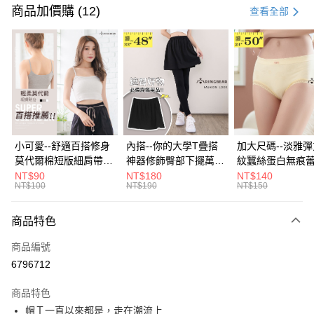
信用卡一次付款
商品加價購 (12)
查看全部
超商取貨付款
LINE Pay
Apple Pay
街口支付
悠遊付
小可愛--舒適百搭修身
內搭--你的大學T疊搭
加大尺碼--淡雅
莫代爾棉短版細肩帶素
神器修飾臀部下擺萬用
紋蠶絲蛋白無痕
Google Pay
色背心(白.黑.灰L-2L)-
內搭裙/遮臀裙(黑2L-
角內褲(白.粉.藍.黃
NT$90
NT$180
NT$140
NT$100
NT$190
NT$150
U582眼圈熊中大尺碼
6L)-Q155眼圈熊中大
3L)-L28眼圈熊
全盈+PAY
尺碼
碼
大哥付你分期
商品特色
相關說明
商品編號
【大哥付你分期使用說明】
AFTEE先享後付
1.本服務由台灣大哥大提供，台灣大哥大用戶可立即使用無須另外申請。
6796712
2.付款方式選擇「大哥付你分期」，訂單成立後會自動跳轉到大哥付的交易
相關說明
流程，驗證手機門號後，選擇欲分期的期數、繳款截止日，確認付款後即完
商品特色
【關於「AFTEE先享後付」】
成交易。
ATM付款
AFTEE先享後付是「在收到商品之後才付款」的支付方式。 讓您購物簡單
帽Ｔ一直以來都是，走在潮流上
3.實際核准額度、可分期數及費用金額請依後續交易確認頁面所載為準。