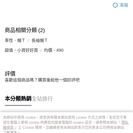
客服
商品相關分類 (2)
率性．帽Ｔ
長袖帽Ｔ
超值．小資好好買
均價．490
評價
喜歡這個商品嗎？購買後給他一個好評吧
本分類熱銷
全站排行
本網站中使用 cookie，欲查詢有關本網站使用 cookie 方式之詳情，及若您不希
熱門標籤
望在電腦上使用 cookie 時應如何變更電腦的 cookie 設定，請參閱本網站「
隱私
權條款
」之 Cookie 聲明。您繼續使用本網站即表示您同意本公司得按本網站使
用條款之 Cookie 聲明使用 cookie。
了解更多 >