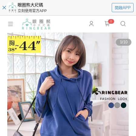
眼圈熊大尺碼
開啟APP
立刻使用官方APP
0
1
/
10