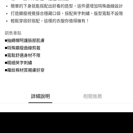
便利好安心！
4.訂單成立30分鐘內，如未前往確認交易或遇審核未通過，訂單將自動取
簡單的下身就能搭配出好看的造型，這件還增加特殊曲線設計
１．簡單：不需註冊會員、不需綁卡、不需儲值。
運送方式
消。如遇「轉專審核」未通過狀況，表示未達大哥付你分期系統評分，恕無
２．便利：只要手機號碼，簡訊認證，即可結帳。
打造顯瘦視覺接合隱藏口袋，搭配英字刺繡，版型寬鬆不設限
法說明評估內容。
３．安心：先確認商品／服務後，再付款。
全家取貨付款
輕鬆穿搭好搭配，這樣的衣服你值得擁有！
【繳款方式說明】
1.分期款項不併入電信帳單，「大哥付你分期」於每月結算日後寄送繳費提
每筆NT$70，滿NT$699(含以上)免運費
【「AFTEE先享後付」結帳流程】
醒簡訊。
銷售重點
１．於結帳方式選擇「AFTEE先享後付」後，將跳轉至「AFTEE先享後付」
2.透過簡訊連結打開帳單後，可選擇「超商條碼／台灣大直營門市／銀行轉
付款後全家取貨
結帳頁面，進行簡訊認證並確認金額後，即可完成結帳。
■抽繩帽呵護臉部肌膚
帳／街口支付／iPASS MONEY」等通路繳費。
２．訂單成立數日內，您將收到繳費通知簡訊。
每筆NT$70，滿NT$699(含以上)免運費
■特殊顯瘦曲線剪裁
３．收到繳費通知簡訊後14天內，點擊此簡訊中的連結，可透過四大超商／
【注意事項】
■寬鬆舒適身材不限
ATM／網路銀行／等多元方式進行付款，方視為交易完成。
7-11取貨付款
1.本服務係由「台灣大哥大股份有限公司」（以下簡稱本公司）所提供，讓
※ 請注意：結帳手續完成當下不需立刻繳費，但若您需要取消訂單，請聯絡
■精細英字刺繡
用戶於交易時，得透過本服務購買商品或服務，並由商店將買賣／分期付款
每筆NT$70，滿NT$799(含以上)免運費
購買商品的店家。未經商家同意取消之訂單仍視為有效，需透過AFTEE先享
買賣價金債權讓與本公司後，依約使用本公司帳單繳交帳款。
■羅紋棉材質親膚好穿
後付繳納相關費用。
2.基於同意付款使用「大哥付你分期」之契約關係目的，商店將以您的個人
付款後7-11取貨
※ 交易是否成功請以「AFTEE先享後付 」之結帳頁面顯示為準，若有關於
資料（包含姓名、電話或地址）提供予台灣大哥大進項蒐集、處理及利用，
是否繳費成功／繳費後需取消欲退款等相關疑問，請聯繫「AFTEE先享後付
每筆NT$70，滿NT$699(含以上)免運費
由本公司與您本人進行分期帳單所需資料之確認、核對及更正。
客戶支援中心」
https://netprotections.freshdesk.com/support/home
3.完整用戶服務條款，請詳閱以下連結：
https://oppay.tw/userRule
宅配
詳細說明
相關推薦
【注意事項】
１．透過由恩沛科技股份有限公司提供之「AFTEE先享後付」服務完成之交
每筆NT$100，滿NT$1,000(含以上)免運費
易，需依本服務之必要範圍內提供個人資料，並將交易相關給付款項請求債
權轉讓予恩沛科技股份有限公司。
２．關於個人資料處理事宜，請瀏覽以下網址：
https://aftee.tw/terms/#terms3
３．未成年的使用者請事先徵得法定代理人或監護人之同意方可使用