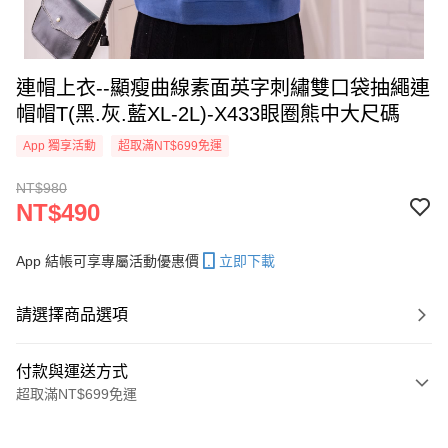
連帽上衣--顯瘦曲線素面英字刺繡雙口袋抽繩連
帽帽T(黑.灰.藍XL-2L)-X433眼圈熊中大尺碼
App 獨享活動
超取滿NT$699免運
NT$980
NT$490
App 結帳可享專屬活動優惠價
立即下載
請選擇商品選項
付款與運送方式
超取滿NT$699免運
付款方式