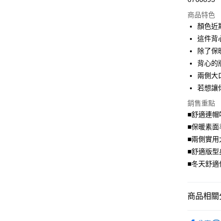
超商取貨
商品特色
LINE Pay
顏色近
這件背
Apple Pay
除了保
街口支付
背心的
兩側大
悠遊付
若想讓
Google Pa
銷售重點
全盈+PAY
■舒適連帽
■保暖素面
大哥付你
■兩側實用
相關說明
■舒適版型
【大哥付
AFTEE先
1.本服務
■冬天舒適
2.付款方
相關說明
流程，驗
【關於「A
ATM付款
完成交易
AFTEE
商品相關分
3.實際核
便利好安
4.訂單成
１．簡單
流行．外
消。如遇
２．便利