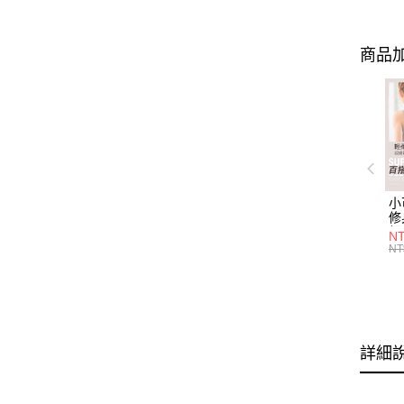
商品加
小
修
細
N
(白
NT
U
尺
詳細