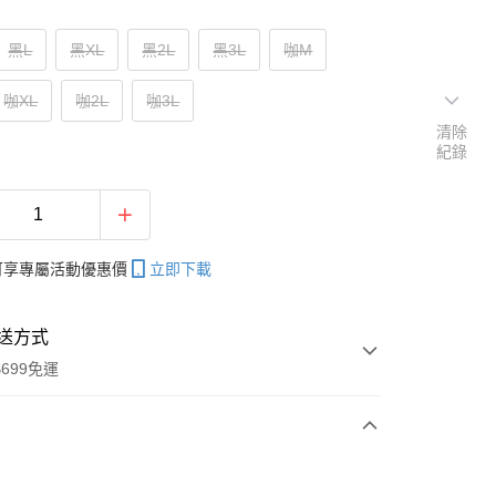
黑L
黑XL
黑2L
黑3L
咖M
咖XL
咖2L
咖3L
清除
紀錄
帳可享專屬活動優惠價
立即下載
送方式
699免運
次付款