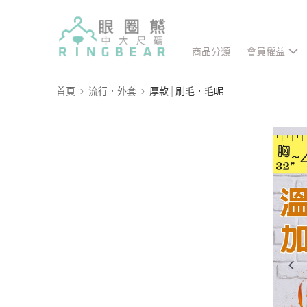
商品分類
會員權益
首頁
流行．外套
厚款║刷毛．毛呢