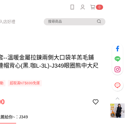
0
入店好禮
套--溫暖金屬拉鍊兩側大口袋羊羔毛鋪
帽背心(黑.咖L-3L)-J349眼圈熊中大尺
活動
超取滿NT$699免運
90
薦給你~：J349