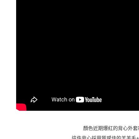
即時審查
結果請求
５．嚴禁
形，恩沛
動。
顏色近期爆紅的背心外套
這件背心採用質感佳的羊羔毛