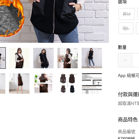
選項
黑M
咖L
數量
App 結
付款與運
超取滿NT$
付款方式
商品特色
信用卡一
商品編號
6760895