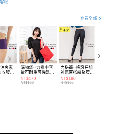
客服
評估內容。
：先確認商品／服務後，再付款。
．加大尺碼
最大尺碼．3L
式說明】
付款
項不併入電信帳單，「大哥付你分期」於每月結算日後寄送繳費提
EE先享後付」結帳流程】
查看全部
0，滿NT$699(含以上)免運費
方式選擇「AFTEE先享後付」後，將跳轉至「AFTEE先享後
訊連結打開帳單後，可選擇「超商條碼／台灣大直營門市／銀行轉
頁面，進行簡訊認證並確認金額後，即可完成結帳。
付／iPASS MONEY」等通路繳費。
家取貨
成立數日內，您將收到繳費通知簡訊。
費通知簡訊後14天內，點擊此簡訊中的連結，可透過四大超商
0，滿NT$699(含以上)免運費
項】
網路銀行／等多元方式進行付款，方視為交易完成。
係由「台灣大哥大股份有限公司」（以下簡稱本公司）所提供，讓
：結帳手續完成當下不需立刻繳費，但若您需要取消訂單，請聯
付款
易時，得透過本服務購買商品或服務，並由商店將買賣／分期付
的店家。未經商家同意取消之訂單仍視為有效，需透過AFTEE
金債權讓與本公司後，依約使用本公司帳單繳交帳款。
繳納相關費用。
0，滿NT$799(含以上)免運費
意付款使用「大哥付你分期」之契約關係目的，商店將以您的個人
否成功請以「AFTEE先享後付 」之結帳頁面顯示為準，若有關於
含姓名、電話或地址）提供予台灣大哥大進項蒐集、處理及利
-涼爽素
購物袋--力推中容
內搭褲--搖滾狂想
加大尺碼--顯瘦超
功／繳費後需取消欲退款等相關疑問，請聯繫「AFTEE先享後
1取貨
力收腹提
量可耐重可機洗烘
帥氣百搭鬆緊腰頭
彈力貼身親膚美腿
公司與您本人進行分期帳單所需資料之確認、核對及更正。
援中心」
https://netprotections.freshdesk.com/support/home
腰三角內
乾環保帆布袋/側背
超彈絲滑薄款仿皮
收腹提臀無痕高腰
0，滿NT$699(含以上)免運費
戶服務條款，請詳閱以下連結：
https://oppay.tw/userRule
NT$170
NT$180
NT$90
.紫L-
包(黑.紅.米F)-
褲(黑XL-6L)-R179
內搭連身褲襪(黑.
NT$190
NT$190
NT$100
項】
7眼圈熊中
B201眼圈熊中大尺
眼圈熊中大尺碼
膚F)-Z63眼圈熊
恩沛科技股份有限公司提供之「AFTEE先享後付」服務完成之
碼
大尺碼
依本服務之必要範圍內提供個人資料，並將交易相關給付款項請
00，滿NT$1,000(含以上)免運費
讓予恩沛科技股份有限公司。
個人資料處理事宜，請瀏覽以下網址：
ee.tw/terms/#terms3
年的使用者請事先徵得法定代理人或監護人之同意方可使用
E先享後付」，若未經同意申辦者引起之損失，本公司不負相關責
AFTEE先享後付」時，將依據個別帳號之用戶狀況，依本公司