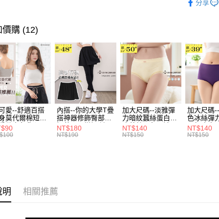
運送方式
分享
無法說明
３．安心
身型限定
【繳款方
全家取貨
1.分期款
【「AFT
價購 (12)
醒簡訊。
每筆NT$7
１．於結帳
2.透過簡
付」結帳
帳／街口支
付款後全
２．訂單
３．收到繳
每筆NT$7
【注意事
／ATM／
1.本服務
※ 請注意
7-11取貨
用戶於交
絡購買商品
款買賣價
先享後付
每筆NT$7
2.基於同
※ 交易是
資料（包
可愛--舒適百搭
內搭--你的大學T疊
加大尺碼--淡雅彈
加大尺碼-
是否繳費成
付款後7-1
身莫代爾棉短版
搭神器修飾臀部下
力暗紋蠶絲蛋白無
色冰絲彈
用，由本
付客戶支
肩帶素色背心
擺萬用內搭裙/遮臀
痕蕾絲三角內褲
臀無痕中
每筆NT$7
3.完整用
T$90
NT$180
NT$140
NT$140
.黑.灰L-2L)-
裙(黑2L-6L)-Q155
(白.粉.藍.黃XL-
褲(黑.紅.粉
$100
NT$190
NT$150
NT$150
【注意事
582眼圈熊中大
眼圈熊中大尺碼
3L)-L28眼圈熊中
3L)-L1
宅配
１．透過由
碼
大尺碼
大尺碼
交易，需
每筆NT$1
求債權轉
２．關於
https://aft
說明
相關推薦
３．未成
「AFTE
任。
４．使用「