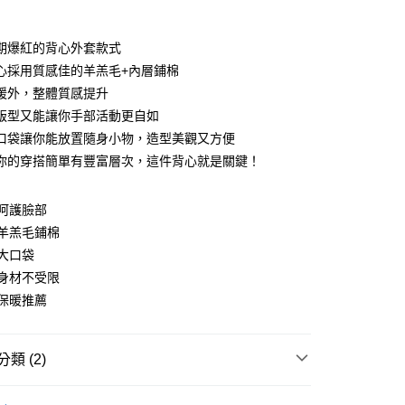
付款
期爆紅的背心外套款式
心採用質感佳的羊羔毛+內層鋪棉
暖外，整體質感提升
版型又能讓你手部活動更自如
口袋讓你能放置隨身小物，造型美觀又方便
你的穿搭簡單有豐富層次，這件背心就是關鍵！
y
呵護臉部
羊羔毛鋪棉
分期
大口袋
身材不受限
你分期使用說明】
享後付
由台灣大哥大提供，台灣大哥大用戶可立即使用無須另外申請。
保暖推薦
式選擇「大哥付你分期」，訂單成立後會自動跳轉到大哥付的交易
證手機門號後，選擇欲分期的期數、繳款截止日，確認付款後即
FTEE先享後付」】
。
先享後付是「在收到商品之後才付款」的支付方式。 讓您購物簡單
類 (2)
准額度、可分期數及費用金額請依後續交易確認頁面所載為準。
心！
立30分鐘內，如未前往確認交易或遇審核未通過，訂單將自動取
：不需註冊會員、不需綁卡、不需儲值。
套
厚款║刷毛．毛呢
「轉專審核」未通過狀況，表示未達大哥付你分期系統評分，恕
：只要手機號碼，簡訊認證，即可結帳。