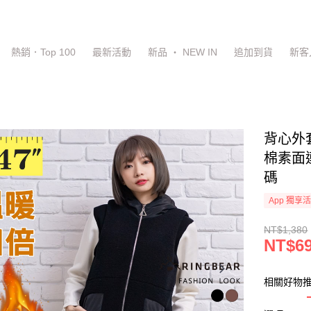
熱銷．Top 100
最新活動
新品 ‧ NEW IN
追加到貨
新客
背心外
棉素面連
碼
App 獨享
NT$1,380
NT$6
相關好物推