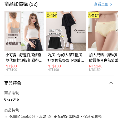
信用卡一次付款
商品加價購 (12)
查看全部
超商取貨付款
LINE Pay
Apple Pay
街口支付
悠遊付
小可愛--舒適百搭修身
內搭--你的大學T疊搭
加大尺碼--淡雅
莫代爾棉短版細肩帶素
神器修飾臀部下擺萬用
紋蠶絲蛋白無痕
Google Pay
色背心(白.黑.灰L-2L)-
內搭裙/遮臀裙(黑2L-
角內褲(白.粉.藍.黃
NT$90
NT$180
NT$140
NT$100
NT$190
NT$150
U582眼圈熊中大尺碼
6L)-Q155眼圈熊中大
3L)-L28眼圈熊
全盈+PAY
尺碼
碼
大哥付你分期
商品特色
相關說明
商品編號
【大哥付你分期使用說明】
AFTEE先享後付
1.本服務由台灣大哥大提供，台灣大哥大用戶可立即使用無須另外申請。
6729045
2.付款方式選擇「大哥付你分期」，訂單成立後會自動跳轉到大哥付的交易
相關說明
流程，驗證手機門號後，選擇欲分期的期數、繳款截止日，確認付款後即完
商品特色
【關於「AFTEE先享後付」】
成交易。
ATM付款
AFTEE先享後付是「在收到商品之後才付款」的支付方式。 讓您購物簡單
休閒的連帽設計，為妳提供更多的呵護防曬，保護頭肩頸
3.實際核准額度、可分期數及費用金額請依後續交易確認頁面所載為準。