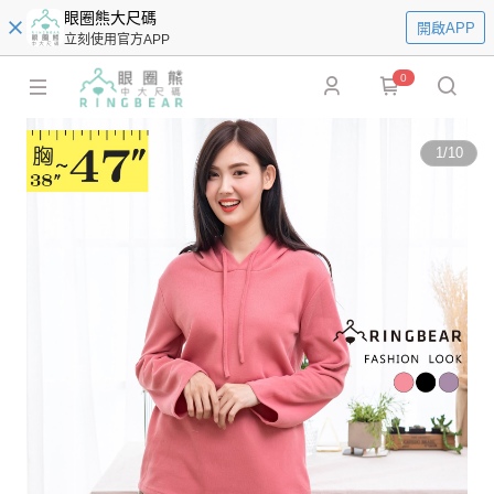
眼圈熊大尺碼
開啟APP
立刻使用官方APP
0
1
/
10