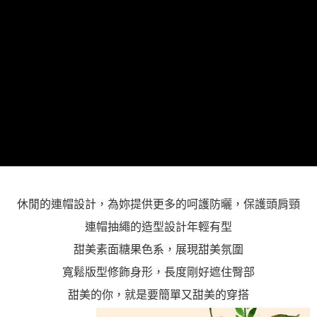
「AFTEE先享後付」，若未經同意申辦者引起之損失，本公司不負相關責
任。
４．使用「AFTEE先享後付」時，將依據個別帳號之用戶狀況，依本公司即
時審查核予不同之上限額度；若仍有額度不足之情形，本公司將視審查結果
請求用戶進行身份認證。
５．嚴禁一人註冊多個帳號或使用他人資訊註冊。若發現惡意使用之情形，
恩沛科技股份有限公司將有權停止該用戶之使用額度並採取法律行動。
休閒的連帽設計，為妳提供更多的呵護防曬，保護頭肩頸
連帽抽繩的造型設計年輕有型
甜美素面糖果色系，展現甜美氛圍
寬鬆版型修飾身形，長度剛好遮住臀部
甜美的你，就是要簡單又甜美的穿搭