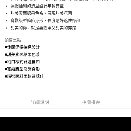
便利好安心！
4.訂單成立30分鐘內，如未前往確認交易或遇審核未通過，訂單將自動取
連帽抽繩的造型設計年輕有型
１．簡單：不需註冊會員、不需綁卡、不需儲值。
運送方式
消。如遇「轉專審核」未通過狀況，表示未達大哥付你分期系統評分，恕無
２．便利：只要手機號碼，簡訊認證，即可結帳。
甜美素面糖果色系，展現甜美氛圍
法說明評估內容。
３．安心：先確認商品／服務後，再付款。
全家取貨付款
寬鬆版型修飾身形，長度剛好遮住臀部
【繳款方式說明】
1.分期款項不併入電信帳單，「大哥付你分期」於每月結算日後寄送繳費提
每筆NT$70，滿NT$699(含以上)免運費
甜美的你，就是要簡單又甜美的穿搭
【「AFTEE先享後付」結帳流程】
醒簡訊。
１．於結帳方式選擇「AFTEE先享後付」後，將跳轉至「AFTEE先享後付」
2.透過簡訊連結打開帳單後，可選擇「超商條碼／台灣大直營門市／銀行轉
付款後全家取貨
結帳頁面，進行簡訊認證並確認金額後，即可完成結帳。
銷售重點
帳／街口支付／iPASS MONEY」等通路繳費。
２．訂單成立數日內，您將收到繳費通知簡訊。
每筆NT$70，滿NT$699(含以上)免運費
■休閒連帽抽繩設計
３．收到繳費通知簡訊後14天內，點擊此簡訊中的連結，可透過四大超商／
【注意事項】
■甜美素面糖果色系
ATM／網路銀行／等多元方式進行付款，方視為交易完成。
7-11取貨付款
1.本服務係由「台灣大哥大股份有限公司」（以下簡稱本公司）所提供，讓
※ 請注意：結帳手續完成當下不需立刻繳費，但若您需要取消訂單，請聯絡
■袖口樣式舒適自如
用戶於交易時，得透過本服務購買商品或服務，並由商店將買賣／分期付款
每筆NT$70，滿NT$799(含以上)免運費
購買商品的店家。未經商家同意取消之訂單仍視為有效，需透過AFTEE先享
買賣價金債權讓與本公司後，依約使用本公司帳單繳交帳款。
■寬鬆版型修飾身形
後付繳納相關費用。
2.基於同意付款使用「大哥付你分期」之契約關係目的，商店將以您的個人
付款後7-11取貨
※ 交易是否成功請以「AFTEE先享後付 」之結帳頁面顯示為準，若有關於
■精選面料柔軟質感佳
資料（包含姓名、電話或地址）提供予台灣大哥大進項蒐集、處理及利用，
是否繳費成功／繳費後需取消欲退款等相關疑問，請聯繫「AFTEE先享後付
每筆NT$70，滿NT$699(含以上)免運費
由本公司與您本人進行分期帳單所需資料之確認、核對及更正。
客戶支援中心」
https://netprotections.freshdesk.com/support/home
3.完整用戶服務條款，請詳閱以下連結：
https://oppay.tw/userRule
宅配
【注意事項】
詳細說明
相關推薦
１．透過由恩沛科技股份有限公司提供之「AFTEE先享後付」服務完成之交
每筆NT$100，滿NT$1,000(含以上)免運費
易，需依本服務之必要範圍內提供個人資料，並將交易相關給付款項請求債
權轉讓予恩沛科技股份有限公司。
２．關於個人資料處理事宜，請瀏覽以下網址：
https://aftee.tw/terms/#terms3
３．未成年的使用者請事先徵得法定代理人或監護人之同意方可使用