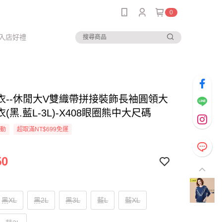
0
入店好禮
衣--休閒大V雙織帶拼接裝飾長袖圓領大
(黑.藍L-3L)-X408眼圈熊中大尺碼
活動
超取滿NT$699免運
50
黑XL
黑2L
黑3L
藍L
藍XL