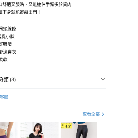
口舒適又服貼，又能遮住手臂多於贅肉
單下身就能輕鬆出門！
肩頸線條
y
視覺小臉
好吸睛
舒適穿衣
分期
柔軟
你分期使用說明】
享後付
由台灣大哥大提供，台灣大哥大用戶可立即使用無須另外申請。
類 (3)
式選擇「大哥付你分期」，訂單成立後會自動跳轉到大哥付的交易
證手機門號後，選擇欲分期的期數、繳款截止日，確認付款後即
FTEE先享後付」】
。
衣
長袖上衣
先享後付是「在收到商品之後才付款」的支付方式。 讓您購物簡單
准額度、可分期數及費用金額請依後續交易確認頁面所載為準。
客服
心！
資好好買
均價．450
立30分鐘內，如未前往確認交易或遇審核未通過，訂單將自動取
：不需註冊會員、不需綁卡、不需儲值。
「轉專審核」未通過狀況，表示未達大哥付你分期系統評分，恕
：只要手機號碼，簡訊認證，即可結帳。
．加大尺碼
最大尺碼．3L
評估內容。
查看全部
：先確認商品／服務後，再付款。
式說明】
付款
項不併入電信帳單，「大哥付你分期」於每月結算日後寄送繳費提
EE先享後付」結帳流程】
0，滿NT$699(含以上)免運費
方式選擇「AFTEE先享後付」後，將跳轉至「AFTEE先享後
訊連結打開帳單後，可選擇「超商條碼／台灣大直營門市／銀行轉
頁面，進行簡訊認證並確認金額後，即可完成結帳。