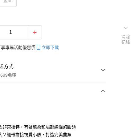
藍3L
清除
紀錄
帳可享專屬活動優惠價
立即下載
送方式
699免運
次付款
付款
衣非常獨特，有著能柔和臉部線條的圓領
大Ｖ織帶拼接視覺小臉，打造完美曲線