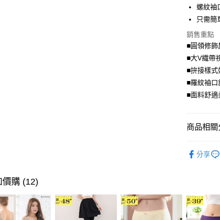
螺紋袖
街口支付
只需簡
悠遊付
銷售重點
■圓領修飾
Google Pa
■大V織帶
全盈+PAY
■拚接樣式
■羅紋袖口
大哥付你
■面料舒適
相關說明
【大哥付
AFTEE先
1.本服務
商品相關分
2.付款方
相關說明
流程，驗
【關於「A
ATM付款
完成交易
優雅．上
AFTEE
3.實際核
分享
便利好安
超值．小
4.訂單成
１．簡單
消。如遇
２．便利
運送方式
身型限定
價購 (12)
無法說明
３．安心
【繳款方
全家取貨
1.分期款
【「AFT
醒簡訊。
每筆NT$7
１．於結帳
2.透過簡
付」結帳