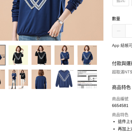
藍2L
數量
App 結
付款與運
超取滿NT$
付款方式
商品特色
信用卡一
商品編號
6654581
超商取貨
商品特色
LINE Pay
這件上
再加上
Apple Pay