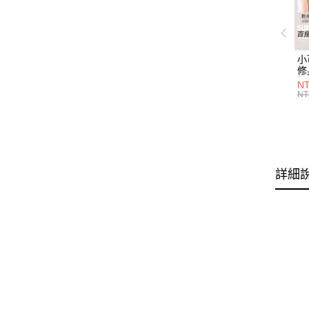
小
修
細
N
(白
NT
U
尺
詳細