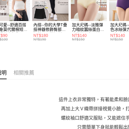
帳／街口支
付款後全
２．訂單
３．收到繳
每筆NT$7
【注意事
／ATM／
1.本服務
※ 請注意
7-11取貨
用戶於交
絡購買商品
可愛--舒適百搭
內搭--你的大學T疊
加大尺碼--淡雅彈
加大尺碼-
款買賣價
身莫代爾棉短版
搭神器修飾臀部下
力暗紋蠶絲蛋白無
色冰絲彈
先享後付
每筆NT$7
2.基於同
肩帶素色背心
擺萬用內搭裙/遮臀
痕蕾絲三角內褲
臀無痕中
※ 交易是
T$90
NT$180
NT$140
NT$140
.黑.灰L-2L)-
裙(黑2L-6L)-Q155
(白.粉.藍.黃XL-
褲(黑.紅.粉
資料（包
$100
NT$190
NT$150
NT$150
是否繳費成
付款後7-1
582眼圈熊中大
眼圈熊中大尺碼
3L)-L28眼圈熊中
3L)-L1
用，由本
付客戶支
碼
大尺碼
大尺碼
每筆NT$7
3.完整用
【注意事
宅配
１．透過由
交易，需
每筆NT$1
求債權轉
說明
相關推薦
２．關於
https://aft
３．未成
「AFTE
任。
這件上衣非常獨特，有著能柔和臉
４．使用「
即時審查
再加上大Ｖ織帶拼接視覺小臉，
結果請求
螺紋袖口舒適又服貼，又能遮住
５．嚴禁
形，恩沛
只需簡單下身就能輕鬆出
動。