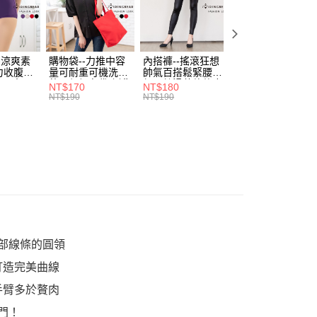
付／iPASS MONEY」等通路繳費。
家取貨
成立數日內，您將收到繳費通知簡訊。
費通知簡訊後14天內，點擊此簡訊中的連結，可透過四大超商
0，滿NT$699(含以上)免運費
項】
網路銀行／等多元方式進行付款，方視為交易完成。
係由「台灣大哥大股份有限公司」（以下簡稱本公司）所提供，讓
：結帳手續完成當下不需立刻繳費，但若您需要取消訂單，請聯
付款
易時，得透過本服務購買商品或服務，並由商店將買賣／分期付
的店家。未經商家同意取消之訂單仍視為有效，需透過AFTEE
-涼爽素
購物袋--力推中容
內搭褲--搖滾狂想
加大尺碼--顯瘦超
金債權讓與本公司後，依約使用本公司帳單繳交帳款。
力收腹提
量可耐重可機洗烘
帥氣百搭鬆緊腰頭
彈力貼身親膚美腿
繳納相關費用。
0，滿NT$799(含以上)免運費
意付款使用「大哥付你分期」之契約關係目的，商店將以您的個人
腰三角內
乾環保帆布袋/側背
超彈絲滑薄款仿皮
收腹提臀無痕高腰
否成功請以「AFTEE先享後付 」之結帳頁面顯示為準，若有關於
NT$170
NT$180
NT$90
.紫L-
包(黑.紅.米F)-
褲(黑XL-6L)-R179
內搭連身褲襪(黑.
含姓名、電話或地址）提供予台灣大哥大進項蒐集、處理及利
NT$190
NT$190
NT$100
功／繳費後需取消欲退款等相關疑問，請聯繫「AFTEE先享後
1取貨
7眼圈熊中
B201眼圈熊中大尺
眼圈熊中大尺碼
膚F)-Z63眼圈熊
公司與您本人進行分期帳單所需資料之確認、核對及更正。
援中心」
https://netprotections.freshdesk.com/support/home
碼
大尺碼
0，滿NT$699(含以上)免運費
戶服務條款，請詳閱以下連結：
https://oppay.tw/userRule
項】
恩沛科技股份有限公司提供之「AFTEE先享後付」服務完成之
依本服務之必要範圍內提供個人資料，並將交易相關給付款項請
00，滿NT$1,000(含以上)免運費
讓予恩沛科技股份有限公司。
個人資料處理事宜，請瀏覽以下網址：
ee.tw/terms/#terms3
年的使用者請事先徵得法定代理人或監護人之同意方可使用
E先享後付」，若未經同意申辦者引起之損失，本公司不負相關責
部線條的圓領
AFTEE先享後付」時，將依據個別帳號之用戶狀況，依本公司
核予不同之上限額度；若仍有額度不足之情形，本公司將視審查
打造完美曲線
用戶進行身份認證。
手臂多於贅肉
一人註冊多個帳號或使用他人資訊註冊。若發現惡意使用之情
科技股份有限公司將有權停止該用戶之使用額度並採取法律行
門！