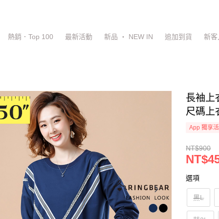
熱銷．Top 100
最新活動
新品 ‧ NEW IN
追加到貨
新客
長袖上
尺碼上衣
App 獨享
NT$900
NT$4
選項
黑L