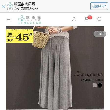
眼圈熊大尺碼
開啟APP
立刻使用官方APP
0
1
/
10