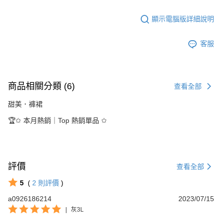
顯示電腦版詳細說明
客服
商品相關分類 (6)
查看全部
甜美．褲裙
🏆✩ 本月熱銷｜Top 熱銷單品 ✩
評價
查看全部
5
(
2
則評價
)
a0926186214
2023/07/15
|
灰3L