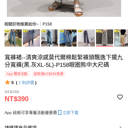
相關好物推薦給你~：P158
寬褲裙--清爽涼感莫代爾棉鬆緊褲頭飄逸下擺九
分寬褲(黑.灰XL-5L)-P158眼圈熊中大尺碼
App 獨享活動
超取滿NT$699免運
5
(
2
則評價
)
NT$780
NT$390
App 結帳可享專屬活動優惠價
立即下載
請選擇商品選項