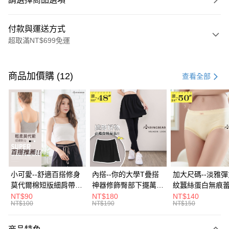
付款與運送方式
超取滿NT$699免運
付款方式
信用卡一次付款
商品加價購 (12)
查看全部
超商取貨付款
LINE Pay
Apple Pay
街口支付
悠遊付
小可愛--舒適百搭修身
內搭--你的大學T疊搭
加大尺碼--淡雅
莫代爾棉短版細肩帶素
神器修飾臀部下擺萬用
紋蠶絲蛋白無痕
Google Pay
色背心(白.黑.灰L-2L)-
內搭裙/遮臀裙(黑2L-
角內褲(白.粉.藍.黃
NT$90
NT$180
NT$140
NT$100
NT$190
NT$150
U582眼圈熊中大尺碼
6L)-Q155眼圈熊中大
3L)-L28眼圈熊
全盈+PAY
尺碼
碼
大哥付你分期