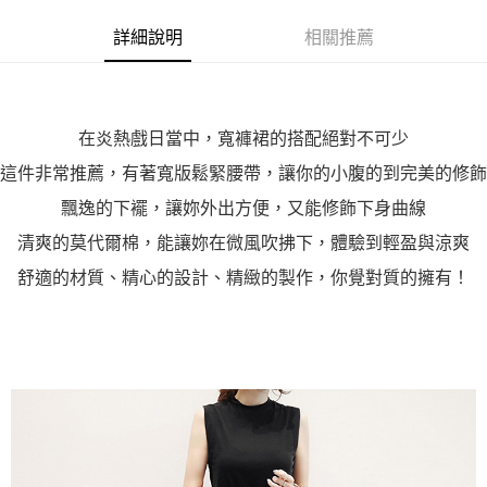
宅配
【注意事項】
詳細說明
相關推薦
１．透過由恩沛科技股份有限公司提供之「AFTEE先享後付」服務完成之交
每筆NT$100，滿NT$1,000(含以上)免運費
易，需依本服務之必要範圍內提供個人資料，並將交易相關給付款項請求債
權轉讓予恩沛科技股份有限公司。
２．關於個人資料處理事宜，請瀏覽以下網址：
https://aftee.tw/terms/#terms3
３．未成年的使用者請事先徵得法定代理人或監護人之同意方可使用
在炎熱戲日當中，寬褲裙的搭配絕對不可少
「AFTEE先享後付」，若未經同意申辦者引起之損失，本公司不負相關責
這件非常推薦，有著寬版鬆緊腰帶，讓你的小腹的到完美的修飾
任。
４．使用「AFTEE先享後付」時，將依據個別帳號之用戶狀況，依本公司即
飄逸的下襬，讓妳外出方便，又能修飾下身曲線
時審查核予不同之上限額度；若仍有額度不足之情形，本公司將視審查結果
請求用戶進行身份認證。
清爽的莫代爾棉，能讓妳在微風吹拂下，體驗到輕盈與涼爽
５．嚴禁一人註冊多個帳號或使用他人資訊註冊。若發現惡意使用之情形，
恩沛科技股份有限公司將有權停止該用戶之使用額度並採取法律行動。
舒適的材質、精心的設計、精緻的製作，你覺對質的擁有！