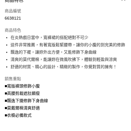
商品特色
相關說明
商品編號
【大哥付你分期使用說明】
AFTEE先享後付
1.本服務由台灣大哥大提供，台灣大哥大用戶可立即使用無須另外申請。
6638121
2.付款方式選擇「大哥付你分期」，訂單成立後會自動跳轉到大哥付的交易
相關說明
流程，驗證手機門號後，選擇欲分期的期數、繳款截止日，確認付款後即完
商品特色
【關於「AFTEE先享後付」】
成交易。
ATM付款
AFTEE先享後付是「在收到商品之後才付款」的支付方式。 讓您購物簡單
在炎熱戲日當中，寬褲裙的搭配絕對不可少
3.實際核准額度、可分期數及費用金額請依後續交易確認頁面所載為準。
便利好安心！
4.訂單成立30分鐘內，如未前往確認交易或遇審核未通過，訂單將自動取
這件非常推薦，有著寬版鬆緊腰帶，讓你的小腹的到完美的修飾
１．簡單：不需註冊會員、不需綁卡、不需儲值。
運送方式
消。如遇「轉專審核」未通過狀況，表示未達大哥付你分期系統評分，恕無
２．便利：只要手機號碼，簡訊認證，即可結帳。
飄逸的下襬，讓妳外出方便，又能修飾下身曲線
法說明評估內容。
３．安心：先確認商品／服務後，再付款。
全家取貨付款
清爽的莫代爾棉，能讓妳在微風吹拂下，體驗到輕盈與涼爽
【繳款方式說明】
1.分期款項不併入電信帳單，「大哥付你分期」於每月結算日後寄送繳費提
每筆NT$70，滿NT$699(含以上)免運費
舒適的材質、精心的設計、精緻的製作，你覺對質的擁有！
【「AFTEE先享後付」結帳流程】
醒簡訊。
１．於結帳方式選擇「AFTEE先享後付」後，將跳轉至「AFTEE先享後付」
2.透過簡訊連結打開帳單後，可選擇「超商條碼／台灣大直營門市／銀行轉
付款後全家取貨
結帳頁面，進行簡訊認證並確認金額後，即可完成結帳。
銷售重點
帳／街口支付／iPASS MONEY」等通路繳費。
２．訂單成立數日內，您將收到繳費通知簡訊。
每筆NT$70，滿NT$699(含以上)免運費
■寬版褲頭修飾小腹
３．收到繳費通知簡訊後14天內，點擊此簡訊中的連結，可透過四大超商／
【注意事項】
■高腰剪裁遮肚顯瘦
ATM／網路銀行／等多元方式進行付款，方視為交易完成。
7-11取貨付款
1.本服務係由「台灣大哥大股份有限公司」（以下簡稱本公司）所提供，讓
※ 請注意：結帳手續完成當下不需立刻繳費，但若您需要取消訂單，請聯絡
■飄逸下擺修飾下身曲線
用戶於交易時，得透過本服務購買商品或服務，並由商店將買賣／分期付款
每筆NT$70，滿NT$799(含以上)免運費
購買商品的店家。未經商家同意取消之訂單仍視為有效，需透過AFTEE先享
買賣價金債權讓與本公司後，依約使用本公司帳單繳交帳款。
■莫戴爾棉清爽舒適
後付繳納相關費用。
2.基於同意付款使用「大哥付你分期」之契約關係目的，商店將以您的個人
付款後7-11取貨
※ 交易是否成功請以「AFTEE先享後付 」之結帳頁面顯示為準，若有關於
■衣櫥必備款式
資料（包含姓名、電話或地址）提供予台灣大哥大進項蒐集、處理及利用，
是否繳費成功／繳費後需取消欲退款等相關疑問，請聯繫「AFTEE先享後付
每筆NT$70，滿NT$699(含以上)免運費
由本公司與您本人進行分期帳單所需資料之確認、核對及更正。
客戶支援中心」
https://netprotections.freshdesk.com/support/home
3.完整用戶服務條款，請詳閱以下連結：
https://oppay.tw/userRule