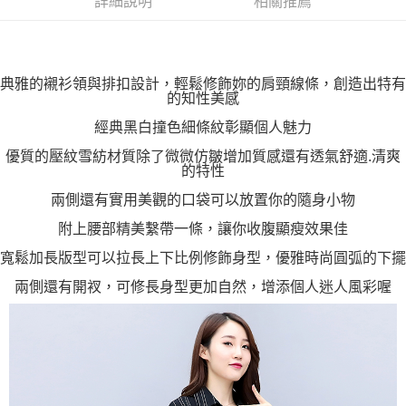
詳細說明
相關推薦
「AFTEE先享後付」，若未經同意申辦者引起之損失，本公司不負相關責
任。
４．使用「AFTEE先享後付」時，將依據個別帳號之用戶狀況，依本公司即
時審查核予不同之上限額度；若仍有額度不足之情形，本公司將視審查結果
請求用戶進行身份認證。
典雅的襯衫領與排扣設計，輕鬆修飾妳的肩頸線條，創造出特有
５．嚴禁一人註冊多個帳號或使用他人資訊註冊。若發現惡意使用之情形，
的知性美感
恩沛科技股份有限公司將有權停止該用戶之使用額度並採取法律行動。
經典黑白撞色細條紋彰顯個人魅力
優質的壓紋雪紡材質除了微微仿皺增加質感還有透氣舒適.清爽
的特性
兩側還有實用美觀的口袋可以放置你的隨身小物
附上腰部精美繫帶一條，讓你收腹顯瘦效果佳
寬鬆加長版型可以拉長上下比例修飾身型，優雅時尚圓弧的下擺
兩側還有開衩，可修長身型更加自然，增添個人迷人風彩喔