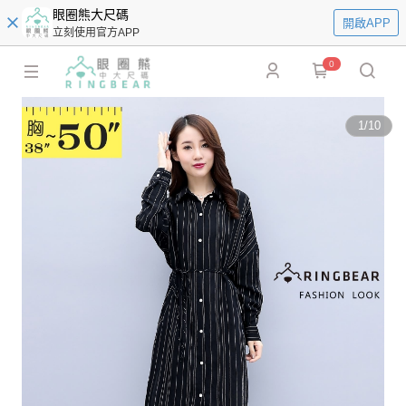
眼圈熊大尺碼
開啟APP
立刻使用官方APP
0
1
/
10