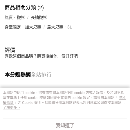
商品相關分類 (2)
氣質．襯衫
長袖襯衫
身型限定．加大尺碼
最大尺碼．3L
評價
喜歡這個商品嗎？購買後給他一個好評吧
本分類熱銷
全站排行
本網站中使用 cookie，欲查詢有關本網站使用 cookie 方式之詳情，及若您不希
熱門標籤
望在電腦上使用 cookie 時應如何變更電腦的 cookie 設定，請參閱本網站「
隱私
權條款
」之 Cookie 聲明。您繼續使用本網站即表示您同意本公司得按本網站使
用條款之 Cookie 聲明使用 cookie。
了解更多 >
我知道了