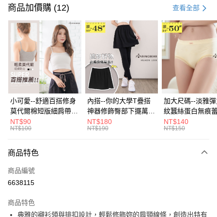
信用卡一次付款
商品加價購 (12)
查看全部
超商取貨付款
LINE Pay
Apple Pay
街口支付
悠遊付
小可愛--舒適百搭修身
內搭--你的大學T疊搭
加大尺碼--淡雅
莫代爾棉短版細肩帶素
神器修飾臀部下擺萬用
紋蠶絲蛋白無痕
Google Pay
色背心(白.黑.灰L-2L)-
內搭裙/遮臀裙(黑2L-
角內褲(白.粉.藍.黃
NT$90
NT$180
NT$140
NT$100
NT$190
NT$150
U582眼圈熊中大尺碼
6L)-Q155眼圈熊中大
3L)-L28眼圈熊
全盈+PAY
尺碼
碼
大哥付你分期
商品特色
相關說明
商品編號
【大哥付你分期使用說明】
AFTEE先享後付
1.本服務由台灣大哥大提供，台灣大哥大用戶可立即使用無須另外申請。
6638115
2.付款方式選擇「大哥付你分期」，訂單成立後會自動跳轉到大哥付的交易
相關說明
流程，驗證手機門號後，選擇欲分期的期數、繳款截止日，確認付款後即完
商品特色
【關於「AFTEE先享後付」】
成交易。
ATM付款
AFTEE先享後付是「在收到商品之後才付款」的支付方式。 讓您購物簡單
典雅的襯衫領與排扣設計，輕鬆修飾妳的肩頸線條，創造出特有
3.實際核准額度、可分期數及費用金額請依後續交易確認頁面所載為準。