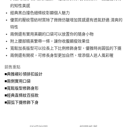
便利好安心！
4.訂單成立30分鐘內，如未前往確認交易或遇審核未通過，訂單將自動取
的知性美感
１．簡單：不需註冊會員、不需綁卡、不需儲值。
運送方式
消。如遇「轉專審核」未通過狀況，表示未達大哥付你分期系統評分，恕無
２．便利：只要手機號碼，簡訊認證，即可結帳。
經典黑白撞色細條紋彰顯個人魅力
法說明評估內容。
３．安心：先確認商品／服務後，再付款。
全家取貨付款
優質的壓紋雪紡材質除了微微仿皺增加質感還有透氣舒適.清爽的
【繳款方式說明】
1.分期款項不併入電信帳單，「大哥付你分期」於每月結算日後寄送繳費提
每筆NT$70，滿NT$699(含以上)免運費
特性
【「AFTEE先享後付」結帳流程】
醒簡訊。
１．於結帳方式選擇「AFTEE先享後付」後，將跳轉至「AFTEE先享後付」
兩側還有實用美觀的口袋可以放置你的隨身小物
2.透過簡訊連結打開帳單後，可選擇「超商條碼／台灣大直營門市／銀行轉
付款後全家取貨
結帳頁面，進行簡訊認證並確認金額後，即可完成結帳。
帳／街口支付／iPASS MONEY」等通路繳費。
附上腰部精美繫帶一條，讓你收腹顯瘦效果佳
２．訂單成立數日內，您將收到繳費通知簡訊。
每筆NT$70，滿NT$699(含以上)免運費
３．收到繳費通知簡訊後14天內，點擊此簡訊中的連結，可透過四大超商／
寬鬆加長版型可以拉長上下比例修飾身型，優雅時尚圓弧的下擺
【注意事項】
ATM／網路銀行／等多元方式進行付款，方視為交易完成。
兩側還有開衩，可修長身型更加自然，增添個人迷人風彩喔
7-11取貨付款
1.本服務係由「台灣大哥大股份有限公司」（以下簡稱本公司）所提供，讓
※ 請注意：結帳手續完成當下不需立刻繳費，但若您需要取消訂單，請聯絡
用戶於交易時，得透過本服務購買商品或服務，並由商店將買賣／分期付款
每筆NT$70，滿NT$799(含以上)免運費
購買商品的店家。未經商家同意取消之訂單仍視為有效，需透過AFTEE先享
買賣價金債權讓與本公司後，依約使用本公司帳單繳交帳款。
銷售重點
後付繳納相關費用。
2.基於同意付款使用「大哥付你分期」之契約關係目的，商店將以您的個人
付款後7-11取貨
※ 交易是否成功請以「AFTEE先享後付 」之結帳頁面顯示為準，若有關於
■典雅襯衫領排扣設計
資料（包含姓名、電話或地址）提供予台灣大哥大進項蒐集、處理及利用，
是否繳費成功／繳費後需取消欲退款等相關疑問，請聯繫「AFTEE先享後付
■兩側實用口袋
每筆NT$70，滿NT$699(含以上)免運費
由本公司與您本人進行分期帳單所需資料之確認、核對及更正。
客戶支援中心」
https://netprotections.freshdesk.com/support/home
3.完整用戶服務條款，請詳閱以下連結：
https://oppay.tw/userRule
■寬鬆版型修飾身形
宅配
【注意事項】
■經典直條紋百搭款
１．透過由恩沛科技股份有限公司提供之「AFTEE先享後付」服務完成之交
每筆NT$100，滿NT$1,000(含以上)免運費
■圓弧下擺修飾下身
易，需依本服務之必要範圍內提供個人資料，並將交易相關給付款項請求債
權轉讓予恩沛科技股份有限公司。
２．關於個人資料處理事宜，請瀏覽以下網址：
https://aftee.tw/terms/#terms3
３．未成年的使用者請事先徵得法定代理人或監護人之同意方可使用