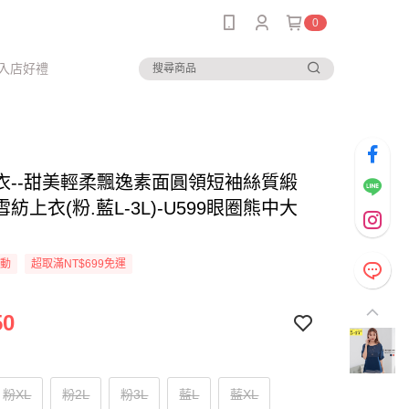
0
入店好禮
衣--甜美輕柔飄逸素面圓領短袖絲質緞
紡上衣(粉.藍L-3L)-U599眼圈熊中大
活動
超取滿NT$699免運
50
粉XL
粉2L
粉3L
藍L
藍XL