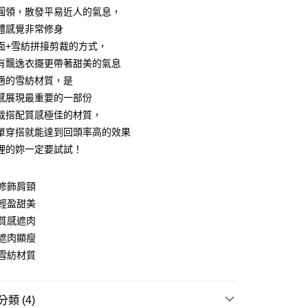
圓領，散發平易近人的氣息，
體感覺非常修身
面+雪紡拼接剪裁的方式，
有飄逸衣擺更帶著甜美的氣息
適的雪紡材質，是
y
感展現最重要的一部份
裁搭配質感極佳的材質，
單穿搭就能達到回頭率高的效果
分期
裡的妳一定要試試！
你分期使用說明】
享後付
由台灣大哥大提供，台灣大哥大用戶可立即使用無須另外申請。
修飾肩頸
式選擇「大哥付你分期」，訂單成立後會自動跳轉到大哥付的交易
輕盈甜美
證手機門號後，選擇欲分期的期數、繳款截止日，確認付款後即
FTEE先享後付」】
質感遮肉
。
先享後付是「在收到商品之後才付款」的支付方式。 讓您購物簡單
准額度、可分期數及費用金額請依後續交易確認頁面所載為準。
遮肉顯瘦
心！
立30分鐘內，如未前往確認交易或遇審核未通過，訂單將自動取
：不需註冊會員、不需綁卡、不需儲值。
雪紡材質
「轉專審核」未通過狀況，表示未達大哥付你分期系統評分，恕
：只要手機號碼，簡訊認證，即可結帳。
評估內容。
：先確認商品／服務後，再付款。
式說明】
付款
項不併入電信帳單，「大哥付你分期」於每月結算日後寄送繳費提
類 (4)
EE先享後付」結帳流程】