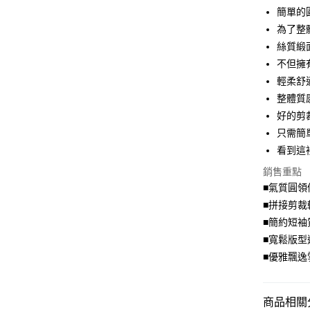
簡單的
Apple Pay
為了整
街口支付
絲質緞
不但擁
悠遊付
輕柔舒
Google Pa
整體質
好的剪
全盈+PAY
只需簡
大哥付你
看到這
相關說明
銷售重點
【大哥付
AFTEE先
1.本服務
■氣質圓領
2.付款方
相關說明
■拼接剪裁
流程，驗
【關於「A
■簡約短袖
ATM付款
完成交易
AFTEE
3.實際核
■寬鬆版型
便利好安
4.訂單成
１．簡單
■優雅飄逸
消。如遇
２．便利
運送方式
無法說明
３．安心
【繳款方
全家取貨
1.分期款
商品相關分
【「AFT