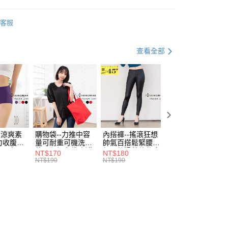
0，滿NT$699(含以上)免運費
方式選擇「AFTEE先享後付」後，將跳轉至「AFTEE先享後
訊連結打開帳單後，可選擇「超商條碼／台灣大直營門市／銀行轉
頁面，進行簡訊認證並確認金額後，即可完成結帳。
衣
短袖上衣
付／iPASS MONEY」等通路繳費。
家取貨
成立數日內，您將收到繳費通知簡訊。
客服
資好好買
費通知簡訊後14天內，點擊此簡訊中的連結，可透過四大超商
均價．450
0，滿NT$699(含以上)免運費
項】
網路銀行／等多元方式進行付款，方視為交易完成。
係由「台灣大哥大股份有限公司」（以下簡稱本公司）所提供，讓
．加大尺碼
最大尺碼．3L
：結帳手續完成當下不需立刻繳費，但若您需要取消訂單，請聯
查看全部
付款
易時，得透過本服務購買商品或服務，並由商店將買賣／分期付
的店家。未經商家同意取消之訂單仍視為有效，需透過AFTEE
休閒 & 優雅 MIX
金債權讓與本公司後，依約使用本公司帳單繳交帳款。
繳納相關費用。
0，滿NT$799(含以上)免運費
意付款使用「大哥付你分期」之契約關係目的，商店將以您的個人
否成功請以「AFTEE先享後付 」之結帳頁面顯示為準，若有關於
含姓名、電話或地址）提供予台灣大哥大進項蒐集、處理及利
功／繳費後需取消欲退款等相關疑問，請聯繫「AFTEE先享後
1取貨
公司與您本人進行分期帳單所需資料之確認、核對及更正。
援中心」
https://netprotections.freshdesk.com/support/home
0，滿NT$699(含以上)免運費
戶服務條款，請詳閱以下連結：
https://oppay.tw/userRule
項】
恩沛科技股份有限公司提供之「AFTEE先享後付」服務完成之
依本服務之必要範圍內提供個人資料，並將交易相關給付款項請
00，滿NT$1,000(含以上)免運費
-涼爽素
購物袋--力推中容
內搭褲--搖滾狂想
加大尺碼--顯瘦超
讓予恩沛科技股份有限公司。
力收腹提
量可耐重可機洗烘
帥氣百搭鬆緊腰頭
彈力貼身親膚美腿
個人資料處理事宜，請瀏覽以下網址：
腰三角內
乾環保帆布袋/側背
超彈絲滑薄款仿皮
收腹提臀無痕高腰
NT$170
NT$180
NT$90
ee.tw/terms/#terms3
.紫L-
包(黑.紅.米F)-
褲(黑XL-6L)-R179
內搭連身褲襪(黑.
NT$190
NT$190
NT$100
7眼圈熊中
B201眼圈熊中大尺
眼圈熊中大尺碼
膚F)-Z63眼圈熊
年的使用者請事先徵得法定代理人或監護人之同意方可使用
碼
大尺碼
E先享後付」，若未經同意申辦者引起之損失，本公司不負相關責
AFTEE先享後付」時，將依據個別帳號之用戶狀況，依本公司
核予不同之上限額度；若仍有額度不足之情形，本公司將視審查
用戶進行身份認證。
一人註冊多個帳號或使用他人資訊註冊。若發現惡意使用之情