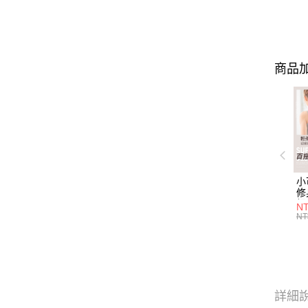
商品加
小
修
細
N
(白
NT
U
尺
詳細