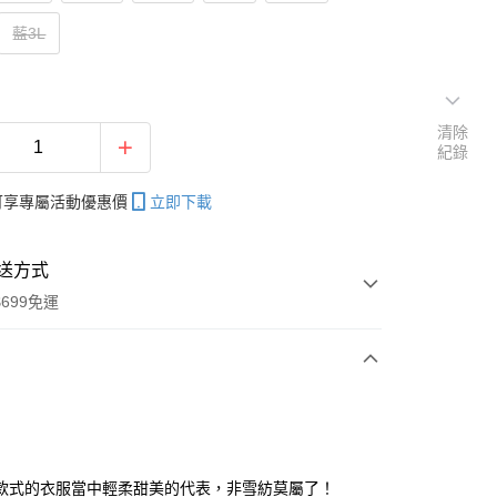
藍3L
清除
紀錄
帳可享專屬活動優惠價
立即下載
送方式
699免運
次付款
付款
款式的衣服當中輕柔甜美的代表，非雪紡莫屬了！