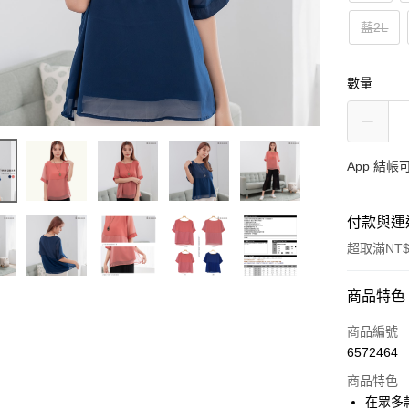
藍2L
數量
App 結
付款與運
超取滿NT$
付款方式
商品特色
信用卡一
商品編號
6572464
超商取貨
商品特色
LINE Pay
在眾多