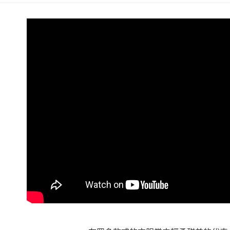
形，恩沛
動。