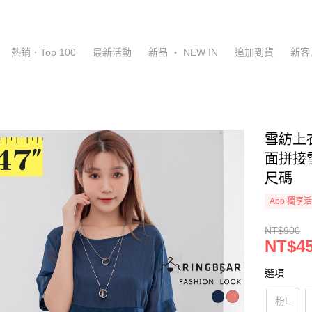
熱銷．Top 100
最新活動
新品 ‧ NEW IN
追加到貨
新客
雪紡上
面拼接雪
尺碼
App 獨享
NT$900
NT$4
選項
粉L