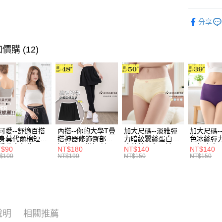
醒簡訊。
每筆NT$7
１．於結帳
2.透過簡
付」結帳
優雅．上
帳／街口支
付款後全
２．訂單
分享
超值．小
３．收到繳
每筆NT$7
【注意事
／ATM／
1.本服務
身型限定
※ 請注意
價購 (12)
7-11取貨
用戶於交
絡購買商品
風格系列 - 
款買賣價
先享後付
每筆NT$7
2.基於同
※ 交易是
資料（包
是否繳費成
付款後7-1
用，由本
付客戶支
每筆NT$7
3.完整用
【注意事
宅配
１．透過由
交易，需
每筆NT$1
可愛--舒適百搭
內搭--你的大學T疊
加大尺碼--淡雅彈
加大尺碼-
求債權轉
身莫代爾棉短版
搭神器修飾臀部下
力暗紋蠶絲蛋白無
色冰絲彈
２．關於
肩帶素色背心
擺萬用內搭裙/遮臀
痕蕾絲三角內褲
臀無痕中
T$90
NT$180
NT$140
NT$140
https://aft
.黑.灰L-2L)-
裙(黑2L-6L)-Q155
(白.粉.藍.黃XL-
褲(黑.紅.粉
$100
NT$190
NT$150
NT$150
582眼圈熊中大
眼圈熊中大尺碼
3L)-L28眼圈熊中
3L)-L1
３．未成
碼
大尺碼
大尺碼
「AFTE
任。
４．使用「
即時審查
結果請求
說明
相關推薦
５．嚴禁