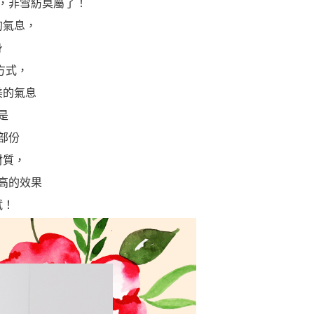
，非雪紡莫屬了！
的氣息，
身
方式，
美的氣息
是
部份
材質，
高的效果
試！