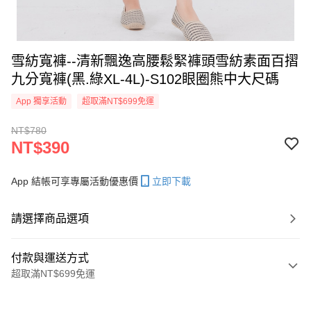
雪紡寬褲--清新飄逸高腰鬆緊褲頭雪紡素面百摺
九分寬褲(黑.綠XL-4L)-S102眼圈熊中大尺碼
App 獨享活動
超取滿NT$699免運
NT$780
NT$390
App 結帳可享專屬活動優惠價
立即下載
請選擇商品選項
付款與運送方式
超取滿NT$699免運
付款方式