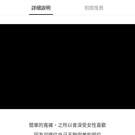
「AFTEE先享後付」，若未經同意申辦者引起之損失，本公司不負相關責
詳細說明
相關推薦
任。
４．使用「AFTEE先享後付」時，將依據個別帳號之用戶狀況，依本公司即
時審查核予不同之上限額度；若仍有額度不足之情形，本公司將視審查結果
請求用戶進行身份認證。
５．嚴禁一人註冊多個帳號或使用他人資訊註冊。若發現惡意使用之情形，
恩沛科技股份有限公司將有權停止該用戶之使用額度並採取法律行動。
簡單的寬褲，之所以會深受女性喜歡
因為可遮住自己不夠完美的部位