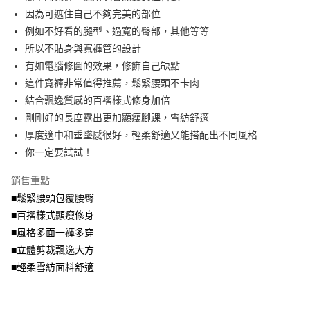
便利好安心！
4.訂單成立30分鐘內，如未前往確認交易或遇審核未通過，訂單將自動取
因為可遮住自己不夠完美的部位
１．簡單：不需註冊會員、不需綁卡、不需儲值。
運送方式
消。如遇「轉專審核」未通過狀況，表示未達大哥付你分期系統評分，恕無
２．便利：只要手機號碼，簡訊認證，即可結帳。
例如不好看的腿型、過寬的臀部，其他等等
法說明評估內容。
３．安心：先確認商品／服務後，再付款。
全家取貨付款
所以不貼身與寬褲管的設計
【繳款方式說明】
1.分期款項不併入電信帳單，「大哥付你分期」於每月結算日後寄送繳費提
每筆NT$70，滿NT$699(含以上)免運費
有如電腦修圖的效果，修飾自己缺點
【「AFTEE先享後付」結帳流程】
醒簡訊。
１．於結帳方式選擇「AFTEE先享後付」後，將跳轉至「AFTEE先享後付」
這件寬褲非常值得推薦，鬆緊腰頭不卡肉
2.透過簡訊連結打開帳單後，可選擇「超商條碼／台灣大直營門市／銀行轉
付款後全家取貨
結帳頁面，進行簡訊認證並確認金額後，即可完成結帳。
帳／街口支付／iPASS MONEY」等通路繳費。
結合飄逸質感的百褶樣式修身加倍
２．訂單成立數日內，您將收到繳費通知簡訊。
每筆NT$70，滿NT$699(含以上)免運費
３．收到繳費通知簡訊後14天內，點擊此簡訊中的連結，可透過四大超商／
剛剛好的長度露出更加顯瘦腳踝，雪紡舒適
【注意事項】
ATM／網路銀行／等多元方式進行付款，方視為交易完成。
厚度適中和垂墜感很好，輕柔舒適又能搭配出不同風格
7-11取貨付款
1.本服務係由「台灣大哥大股份有限公司」（以下簡稱本公司）所提供，讓
※ 請注意：結帳手續完成當下不需立刻繳費，但若您需要取消訂單，請聯絡
用戶於交易時，得透過本服務購買商品或服務，並由商店將買賣／分期付款
你一定要試試！
每筆NT$70，滿NT$799(含以上)免運費
購買商品的店家。未經商家同意取消之訂單仍視為有效，需透過AFTEE先享
買賣價金債權讓與本公司後，依約使用本公司帳單繳交帳款。
後付繳納相關費用。
2.基於同意付款使用「大哥付你分期」之契約關係目的，商店將以您的個人
付款後7-11取貨
※ 交易是否成功請以「AFTEE先享後付 」之結帳頁面顯示為準，若有關於
銷售重點
資料（包含姓名、電話或地址）提供予台灣大哥大進項蒐集、處理及利用，
是否繳費成功／繳費後需取消欲退款等相關疑問，請聯繫「AFTEE先享後付
■鬆緊腰頭包覆腰臀
每筆NT$70，滿NT$699(含以上)免運費
由本公司與您本人進行分期帳單所需資料之確認、核對及更正。
客戶支援中心」
https://netprotections.freshdesk.com/support/home
3.完整用戶服務條款，請詳閱以下連結：
https://oppay.tw/userRule
■百摺樣式顯瘦修身
宅配
【注意事項】
■風格多面一褲多穿
１．透過由恩沛科技股份有限公司提供之「AFTEE先享後付」服務完成之交
每筆NT$100，滿NT$1,000(含以上)免運費
■立體剪裁飄逸大方
易，需依本服務之必要範圍內提供個人資料，並將交易相關給付款項請求債
權轉讓予恩沛科技股份有限公司。
■輕柔雪紡面料舒適
２．關於個人資料處理事宜，請瀏覽以下網址：
https://aftee.tw/terms/#terms3
３．未成年的使用者請事先徵得法定代理人或監護人之同意方可使用