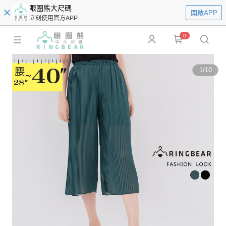
眼圈熊大尺碼
開啟APP
立刻使用官方APP
0
1
/
10