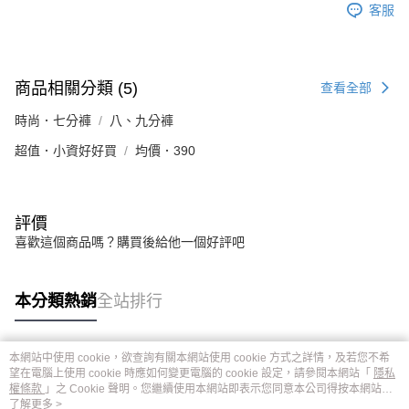
客服
商品相關分類 (5)
查看全部
時尚．七分褲
八、九分褲
超值．小資好好買
均價．390
評價
喜歡這個商品嗎？購買後給他一個好評吧
本分類熱銷
全站排行
本網站中使用 cookie，欲查詢有關本網站使用 cookie 方式之詳情，及若您不希
熱門標籤
望在電腦上使用 cookie 時應如何變更電腦的 cookie 設定，請參閱本網站「
隱私
權條款
」之 Cookie 聲明。您繼續使用本網站即表示您同意本公司得按本網站使
用條款之 Cookie 聲明使用 cookie。
了解更多 >