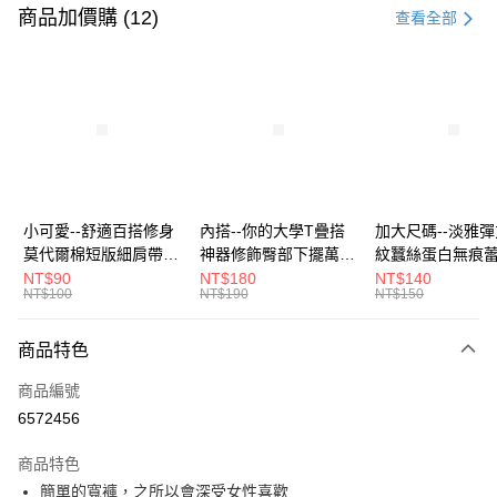
信用卡一次付款
商品加價購 (12)
查看全部
超商取貨付款
LINE Pay
Apple Pay
街口支付
悠遊付
小可愛--舒適百搭修身
內搭--你的大學T疊搭
加大尺碼--淡雅
莫代爾棉短版細肩帶素
神器修飾臀部下擺萬用
紋蠶絲蛋白無痕
Google Pay
色背心(白.黑.灰L-2L)-
內搭裙/遮臀裙(黑2L-
角內褲(白.粉.藍.黃
NT$90
NT$180
NT$140
NT$100
NT$190
NT$150
U582眼圈熊中大尺碼
6L)-Q155眼圈熊中大
3L)-L28眼圈熊
全盈+PAY
尺碼
碼
大哥付你分期
商品特色
相關說明
商品編號
【大哥付你分期使用說明】
AFTEE先享後付
1.本服務由台灣大哥大提供，台灣大哥大用戶可立即使用無須另外申請。
6572456
2.付款方式選擇「大哥付你分期」，訂單成立後會自動跳轉到大哥付的交易
相關說明
流程，驗證手機門號後，選擇欲分期的期數、繳款截止日，確認付款後即完
商品特色
【關於「AFTEE先享後付」】
成交易。
ATM付款
AFTEE先享後付是「在收到商品之後才付款」的支付方式。 讓您購物簡單
簡單的寬褲，之所以會深受女性喜歡
3.實際核准額度、可分期數及費用金額請依後續交易確認頁面所載為準。