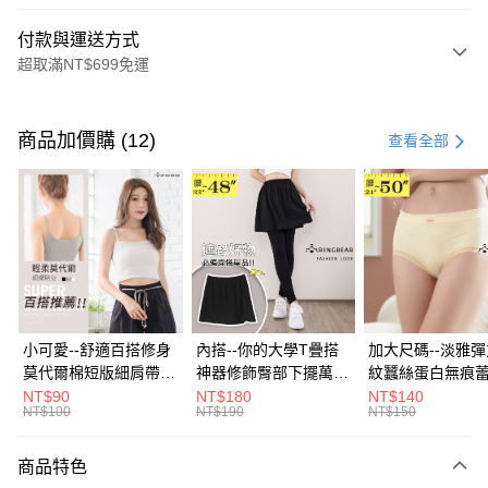
付款與運送方式
超取滿NT$699免運
付款方式
信用卡一次付款
商品加價購 (12)
查看全部
超商取貨付款
LINE Pay
Apple Pay
街口支付
悠遊付
小可愛--舒適百搭修身
內搭--你的大學T疊搭
加大尺碼--淡雅
莫代爾棉短版細肩帶素
神器修飾臀部下擺萬用
紋蠶絲蛋白無痕
Google Pay
色背心(白.黑.灰L-2L)-
內搭裙/遮臀裙(黑2L-
角內褲(白.粉.藍.黃
NT$90
NT$180
NT$140
NT$100
NT$190
NT$150
U582眼圈熊中大尺碼
6L)-Q155眼圈熊中大
3L)-L28眼圈熊
全盈+PAY
尺碼
碼
大哥付你分期
商品特色
相關說明