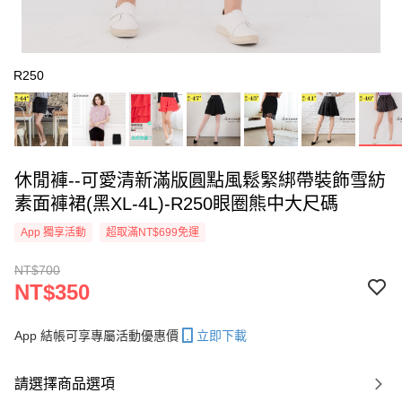
R250
休閒褲--可愛清新滿版圓點風鬆緊綁帶裝飾雪紡
素面褲裙(黑XL-4L)-R250眼圈熊中大尺碼
App 獨享活動
超取滿NT$699免運
NT$700
NT$350
App 結帳可享專屬活動優惠價
立即下載
請選擇商品選項