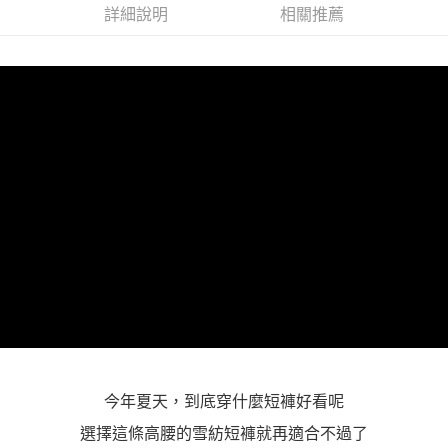
詳細說明
相關推薦
１．透過由恩沛科技股份有限公司提供之「AFTEE先享後付」服務完成之交
每筆NT$100，滿NT$1,000(含以上)免運費
易，需依本服務之必要範圍內提供個人資料，並將交易相關給付款項請求債
權轉讓予恩沛科技股份有限公司。
２．關於個人資料處理事宜，請瀏覽以下網址：
https://aftee.tw/terms/#terms3
３．未成年的使用者請事先徵得法定代理人或監護人之同意方可使用
「AFTEE先享後付」，若未經同意申辦者引起之損失，本公司不負相關責
任。
４．使用「AFTEE先享後付」時，將依據個別帳號之用戶狀況，依本公司即
時審查核予不同之上限額度；若仍有額度不足之情形，本公司將視審查結果
請求用戶進行身份認證。
５．嚴禁一人註冊多個帳號或使用他人資訊註冊。若發現惡意使用之情形，
恩沛科技股份有限公司將有權停止該用戶之使用額度並採取法律行動。
今年夏天，到底穿什麼短褲好看呢
選擇這條高腰的雪紡短褲就再適合不過了