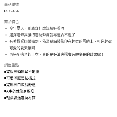
商品編號
【大哥付你分期使用說明】
AFTEE先享後付
1.本服務由台灣大哥大提供，台灣大哥大用戶可立即使用無須另外申請。
6572454
2.付款方式選擇「大哥付你分期」，訂單成立後會自動跳轉到大哥付的交易
相關說明
流程，驗證手機門號後，選擇欲分期的期數、繳款截止日，確認付款後即完
商品特色
【關於「AFTEE先享後付」】
成交易。
ATM付款
AFTEE先享後付是「在收到商品之後才付款」的支付方式。 讓您購物簡單
今年夏天，到底穿什麼短褲好看呢
3.實際核准額度、可分期數及費用金額請依後續交易確認頁面所載為準。
便利好安心！
4.訂單成立30分鐘內，如未前往確認交易或遇審核未通過，訂單將自動取
選擇這條高腰的雪紡短褲就再適合不過了
１．簡單：不需註冊會員、不需綁卡、不需儲值。
運送方式
消。如遇「轉專審核」未通過狀況，表示未達大哥付你分期系統評分，恕無
２．便利：只要手機號碼，簡訊認證，即可結帳。
有著鬆緊綁帶褲頭，佈滿點點裝飾印在輕柔的雪紡上，打造輕盈
法說明評估內容。
３．安心：先確認商品／服務後，再付款。
全家取貨付款
可愛的夏天氛圍
【繳款方式說明】
1.分期款項不併入電信帳單，「大哥付你分期」於每月結算日後寄送繳費提
每筆NT$70，滿NT$699(含以上)免運費
再搭配適合的上衣，真的是好清爽還會有顯腿長的效果呢！
【「AFTEE先享後付」結帳流程】
醒簡訊。
１．於結帳方式選擇「AFTEE先享後付」後，將跳轉至「AFTEE先享後付」
2.透過簡訊連結打開帳單後，可選擇「超商條碼／台灣大直營門市／銀行轉
付款後全家取貨
結帳頁面，進行簡訊認證並確認金額後，即可完成結帳。
銷售重點
帳／街口支付／iPASS MONEY」等通路繳費。
２．訂單成立數日內，您將收到繳費通知簡訊。
每筆NT$70，滿NT$699(含以上)免運費
■寬版褲頭鬆緊不勒腰
３．收到繳費通知簡訊後14天內，點擊此簡訊中的連結，可透過四大超商／
【注意事項】
■可愛滿版點點樣式
ATM／網路銀行／等多元方式進行付款，方視為交易完成。
7-11取貨付款
1.本服務係由「台灣大哥大股份有限公司」（以下簡稱本公司）所提供，讓
※ 請注意：結帳手續完成當下不需立刻繳費，但若您需要取消訂單，請聯絡
■寬鬆褲口顯瘦舒適
用戶於交易時，得透過本服務購買商品或服務，並由商店將買賣／分期付款
每筆NT$70，滿NT$799(含以上)免運費
購買商品的店家。未經商家同意取消之訂單仍視為有效，需透過AFTEE先享
買賣價金債權讓與本公司後，依約使用本公司帳單繳交帳款。
■A字剪裁修身顯瘦
後付繳納相關費用。
2.基於同意付款使用「大哥付你分期」之契約關係目的，商店將以您的個人
付款後7-11取貨
※ 交易是否成功請以「AFTEE先享後付 」之結帳頁面顯示為準，若有關於
■輕柔飄逸雪紡材質
資料（包含姓名、電話或地址）提供予台灣大哥大進項蒐集、處理及利用，
是否繳費成功／繳費後需取消欲退款等相關疑問，請聯繫「AFTEE先享後付
每筆NT$70，滿NT$699(含以上)免運費
由本公司與您本人進行分期帳單所需資料之確認、核對及更正。
客戶支援中心」
https://netprotections.freshdesk.com/support/home
3.完整用戶服務條款，請詳閱以下連結：
https://oppay.tw/userRule
宅配
【注意事項】