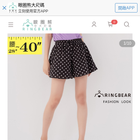
眼圈熊大尺碼
開啟APP
立刻使用官方APP
0
1
/
10