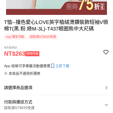
T恤--撞色愛心LOVE英字植絨燙鑽裝飾短袖V領
棉T(黑.粉.綠M-3L)-T437眼圈熊中大尺碼
App 獨享活動
超取滿NT$699免運
NT$350
NT$263
限時特價
App 結帳可享專屬活動優惠價
立即下載
※ 本商品不適用折價券
請選擇商品選項
付款與運送方式
超取滿NT$699免運