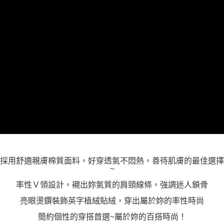
https://aftee.tw/terms/#terms3
３．未成年的使用者請事先徵得法定代理人或監護人之同意方可使用
「AFTEE先享後付」，若未經同意申辦者引起之損失，本公司不負相關責
任。
４．使用「AFTEE先享後付」時，將依據個別帳號之用戶狀況，依本公司即
時審查核予不同之上限額度；若仍有額度不足之情形，本公司將視審查結果
請求用戶進行身份認證。
５．嚴禁一人註冊多個帳號或使用他人資訊註冊。若發現惡意使用之情形，
恩沛科技股份有限公司將有權停止該用戶之使用額度並採取法律行動。
採用舒適親膚棉質面料，好穿透氣不悶熱，善待肌膚的最佳選擇
~
率性Ｖ領設計，襯出妳氣質的肩頸線條，強調迷人鎖骨
亮眼燙鑽裝飾英字植絨貼絨，穿出屬於妳的率性時尚
簡約個性的穿搭首選~屬於妳的百搭時尚！