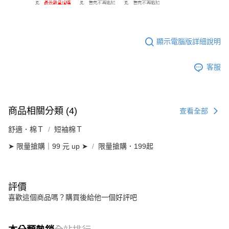
顯示電腦版詳細說明
客服
商品相關分類 (4)
查看全部
舒適．棉Ｔ
短袖棉Ｔ
➤ 限量搶購｜99 元 up ➤
限量搶購．199起
評價
喜歡這個商品嗎？購買後給他一個好評吧