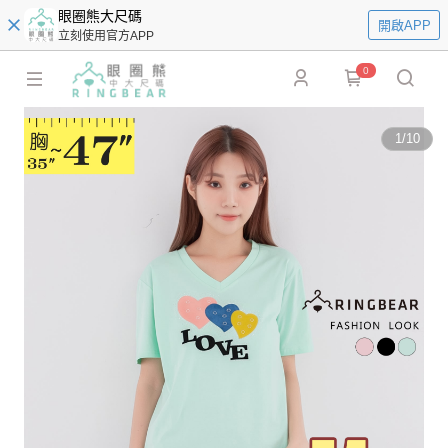
眼圈熊大尺碼
開啟APP
立刻使用官方APP
0
1
/
10