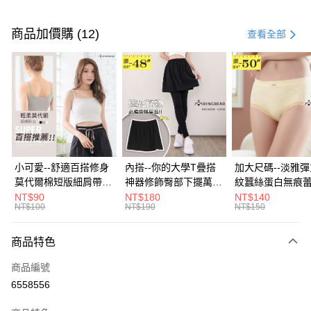
付款方式
信用卡一次付款
商品加價購 (12)
查看全部
超商取貨付款
LINE Pay
Apple Pay
街口支付
悠遊付
小可愛--舒適百搭修身
內搭--你的大學T疊搭
加大尺碼--淡雅
莫代爾棉短版細肩帶素
神器修飾臀部下擺萬用
紋蠶絲蛋白無痕
Google Pay
色背心(白.黑.灰L-2L)-
內搭裙/遮臀裙(黑2L-
角內褲(白.粉.藍.黃
NT$90
NT$180
NT$140
NT$100
NT$190
NT$150
U582眼圈熊中大尺碼
6L)-Q155眼圈熊中大
3L)-L28眼圈熊
全盈+PAY
尺碼
碼
大哥付你分期
商品特色
相關說明
商品編號
【大哥付你分期使用說明】
AFTEE先享後付
1.本服務由台灣大哥大提供，台灣大哥大用戶可立即使用無須另外申請。
6558556
2.付款方式選擇「大哥付你分期」，訂單成立後會自動跳轉到大哥付的交易
相關說明
流程，驗證手機門號後，選擇欲分期的期數、繳款截止日，確認付款後即完