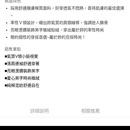
商品特色
【關於「AFTEE先享後付」】
成交易。
ATM付款
AFTEE先享後付是「在收到商品之後才付款」的支付方式。 讓您購物簡單
採用舒適親膚棉質面料，好穿透氣不悶熱，善待肌膚的最佳選擇
3.實際核准額度、可分期數及費用金額請依後續交易確認頁面所載為準。
便利好安心！
4.訂單成立30分鐘內，如未前往確認交易或遇審核未通過，訂單將自動取
~
１．簡單：不需註冊會員、不需綁卡、不需儲值。
運送方式
消。如遇「轉專審核」未通過狀況，表示未達大哥付你分期系統評分，恕無
２．便利：只要手機號碼，簡訊認證，即可結帳。
率性Ｖ領設計，襯出妳氣質的肩頸線條，強調迷人鎖骨
法說明評估內容。
３．安心：先確認商品／服務後，再付款。
全家取貨付款
亮眼燙鑽裝飾英字植絨貼絨，穿出屬於妳的率性時尚
【繳款方式說明】
1.分期款項不併入電信帳單，「大哥付你分期」於每月結算日後寄送繳費提
每筆NT$70，滿NT$699(含以上)免運費
簡約個性的穿搭首選~屬於妳的百搭時尚！
【「AFTEE先享後付」結帳流程】
醒簡訊。
１．於結帳方式選擇「AFTEE先享後付」後，將跳轉至「AFTEE先享後付」
2.透過簡訊連結打開帳單後，可選擇「超商條碼／台灣大直營門市／銀行轉
付款後全家取貨
結帳頁面，進行簡訊認證並確認金額後，即可完成結帳。
銷售重點
帳／街口支付／iPASS MONEY」等通路繳費。
２．訂單成立數日內，您將收到繳費通知簡訊。
每筆NT$70，滿NT$699(含以上)免運費
■氣質V領小臉視覺
３．收到繳費通知簡訊後14天內，點擊此簡訊中的連結，可透過四大超商／
【注意事項】
■落肩連袖舒適穿著
ATM／網路銀行／等多元方式進行付款，方視為交易完成。
7-11取貨付款
1.本服務係由「台灣大哥大股份有限公司」（以下簡稱本公司）所提供，讓
※ 請注意：結帳手續完成當下不需立刻繳費，但若您需要取消訂單，請聯絡
■亮眼燙鑽裝飾英字
用戶於交易時，得透過本服務購買商品或服務，並由商店將買賣／分期付款
每筆NT$70，滿NT$799(含以上)免運費
購買商品的店家。未經商家同意取消之訂單仍視為有效，需透過AFTEE先享
買賣價金債權讓與本公司後，依約使用本公司帳單繳交帳款。
■愛心英字時尚植絨
後付繳納相關費用。
2.基於同意付款使用「大哥付你分期」之契約關係目的，商店將以您的個人
付款後7-11取貨
※ 交易是否成功請以「AFTEE先享後付 」之結帳頁面顯示為準，若有關於
■純棉混紡舒適自在
資料（包含姓名、電話或地址）提供予台灣大哥大進項蒐集、處理及利用，
是否繳費成功／繳費後需取消欲退款等相關疑問，請聯繫「AFTEE先享後付
每筆NT$70，滿NT$699(含以上)免運費
由本公司與您本人進行分期帳單所需資料之確認、核對及更正。
客戶支援中心」
https://netprotections.freshdesk.com/support/home
3.完整用戶服務條款，請詳閱以下連結：
https://oppay.tw/userRule
宅配
【注意事項】
詳細說明
相關推薦
１．透過由恩沛科技股份有限公司提供之「AFTEE先享後付」服務完成之交
每筆NT$100，滿NT$1,000(含以上)免運費
易，需依本服務之必要範圍內提供個人資料，並將交易相關給付款項請求債
權轉讓予恩沛科技股份有限公司。
２．關於個人資料處理事宜，請瀏覽以下網址：