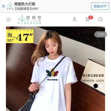
眼圈熊大尺碼
開啟APP
立刻使用官方APP
0
1
/
10