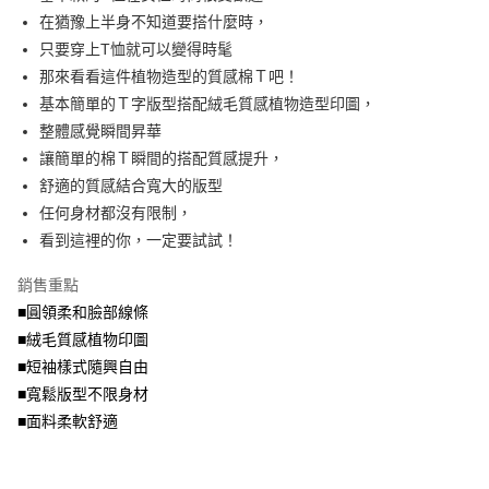
便利好安心！
4.訂單成立30分鐘內，如未前往確認交易或遇審核未通過，訂單將自動取
在猶豫上半身不知道要搭什麼時，
１．簡單：不需註冊會員、不需綁卡、不需儲值。
運送方式
消。如遇「轉專審核」未通過狀況，表示未達大哥付你分期系統評分，恕無
２．便利：只要手機號碼，簡訊認證，即可結帳。
只要穿上T恤就可以變得時髦
法說明評估內容。
３．安心：先確認商品／服務後，再付款。
全家取貨付款
那來看看這件植物造型的質感棉Ｔ吧！
【繳款方式說明】
1.分期款項不併入電信帳單，「大哥付你分期」於每月結算日後寄送繳費提
每筆NT$70，滿NT$699(含以上)免運費
基本簡單的Ｔ字版型搭配絨毛質感植物造型印圖，
【「AFTEE先享後付」結帳流程】
醒簡訊。
１．於結帳方式選擇「AFTEE先享後付」後，將跳轉至「AFTEE先享後付」
整體感覺瞬間昇華
2.透過簡訊連結打開帳單後，可選擇「超商條碼／台灣大直營門市／銀行轉
付款後全家取貨
結帳頁面，進行簡訊認證並確認金額後，即可完成結帳。
帳／街口支付／iPASS MONEY」等通路繳費。
讓簡單的棉Ｔ瞬間的搭配質感提升，
２．訂單成立數日內，您將收到繳費通知簡訊。
每筆NT$70，滿NT$699(含以上)免運費
３．收到繳費通知簡訊後14天內，點擊此簡訊中的連結，可透過四大超商／
舒適的質感結合寬大的版型
【注意事項】
ATM／網路銀行／等多元方式進行付款，方視為交易完成。
任何身材都沒有限制，
7-11取貨付款
1.本服務係由「台灣大哥大股份有限公司」（以下簡稱本公司）所提供，讓
※ 請注意：結帳手續完成當下不需立刻繳費，但若您需要取消訂單，請聯絡
用戶於交易時，得透過本服務購買商品或服務，並由商店將買賣／分期付款
看到這裡的你，一定要試試！
每筆NT$70，滿NT$799(含以上)免運費
購買商品的店家。未經商家同意取消之訂單仍視為有效，需透過AFTEE先享
買賣價金債權讓與本公司後，依約使用本公司帳單繳交帳款。
後付繳納相關費用。
2.基於同意付款使用「大哥付你分期」之契約關係目的，商店將以您的個人
付款後7-11取貨
※ 交易是否成功請以「AFTEE先享後付 」之結帳頁面顯示為準，若有關於
銷售重點
資料（包含姓名、電話或地址）提供予台灣大哥大進項蒐集、處理及利用，
是否繳費成功／繳費後需取消欲退款等相關疑問，請聯繫「AFTEE先享後付
■圓領柔和臉部線條
每筆NT$70，滿NT$699(含以上)免運費
由本公司與您本人進行分期帳單所需資料之確認、核對及更正。
客戶支援中心」
https://netprotections.freshdesk.com/support/home
3.完整用戶服務條款，請詳閱以下連結：
https://oppay.tw/userRule
■絨毛質感植物印圖
宅配
【注意事項】
■短袖樣式隨興自由
１．透過由恩沛科技股份有限公司提供之「AFTEE先享後付」服務完成之交
每筆NT$100，滿NT$1,000(含以上)免運費
■寬鬆版型不限身材
易，需依本服務之必要範圍內提供個人資料，並將交易相關給付款項請求債
權轉讓予恩沛科技股份有限公司。
■面料柔軟舒適
２．關於個人資料處理事宜，請瀏覽以下網址：
https://aftee.tw/terms/#terms3
３．未成年的使用者請事先徵得法定代理人或監護人之同意方可使用