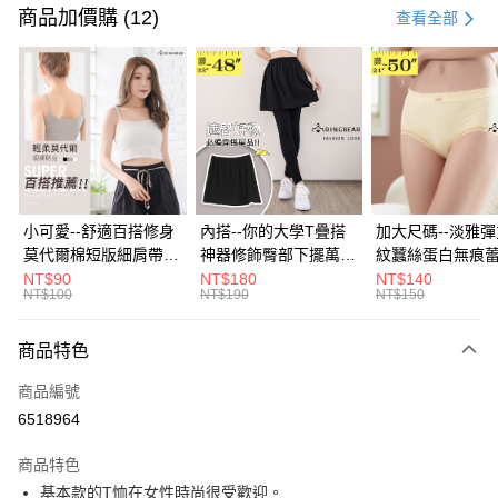
信用卡一次付款
商品加價購 (12)
查看全部
超商取貨付款
LINE Pay
Apple Pay
街口支付
悠遊付
小可愛--舒適百搭修身
內搭--你的大學T疊搭
加大尺碼--淡雅
莫代爾棉短版細肩帶素
神器修飾臀部下擺萬用
紋蠶絲蛋白無痕
Google Pay
色背心(白.黑.灰L-2L)-
內搭裙/遮臀裙(黑2L-
角內褲(白.粉.藍.黃
NT$90
NT$180
NT$140
NT$100
NT$190
NT$150
U582眼圈熊中大尺碼
6L)-Q155眼圈熊中大
3L)-L28眼圈熊
全盈+PAY
尺碼
碼
大哥付你分期
商品特色
相關說明
商品編號
【大哥付你分期使用說明】
AFTEE先享後付
1.本服務由台灣大哥大提供，台灣大哥大用戶可立即使用無須另外申請。
6518964
2.付款方式選擇「大哥付你分期」，訂單成立後會自動跳轉到大哥付的交易
相關說明
流程，驗證手機門號後，選擇欲分期的期數、繳款截止日，確認付款後即完
商品特色
【關於「AFTEE先享後付」】
成交易。
ATM付款
AFTEE先享後付是「在收到商品之後才付款」的支付方式。 讓您購物簡單
基本款的T恤在女性時尚很受歡迎。
3.實際核准額度、可分期數及費用金額請依後續交易確認頁面所載為準。