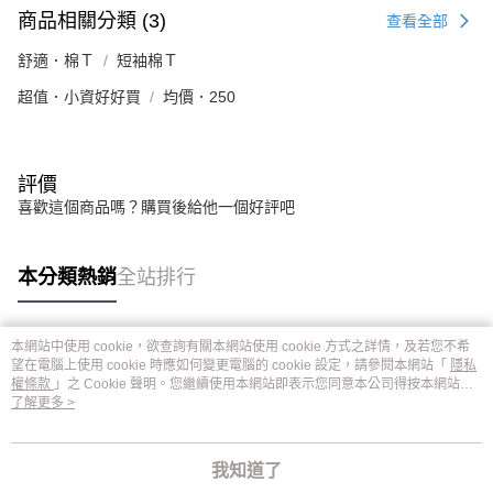
商品相關分類 (3)
查看全部
舒適．棉Ｔ
短袖棉Ｔ
超值．小資好好買
均價．250
評價
喜歡這個商品嗎？購買後給他一個好評吧
本分類熱銷
全站排行
本網站中使用 cookie，欲查詢有關本網站使用 cookie 方式之詳情，及若您不希
熱門標籤
望在電腦上使用 cookie 時應如何變更電腦的 cookie 設定，請參閱本網站「
隱私
權條款
」之 Cookie 聲明。您繼續使用本網站即表示您同意本公司得按本網站使
用條款之 Cookie 聲明使用 cookie。
了解更多 >
我知道了