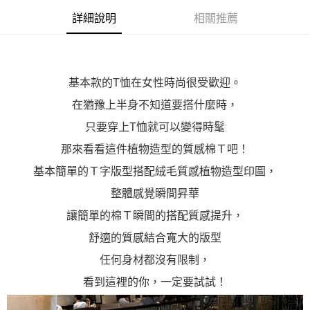
「AFTEE先享後付」，若未經同意申辦者引起之損失，本公司不負相關責
詳細說明
相關推薦
任。
４．使用「AFTEE先享後付」時，將依據個別帳號之用戶狀況，依本公司即
時審查核予不同之上限額度；若仍有額度不足之情形，本公司將視審查結果
請求用戶進行身份認證。
５．嚴禁一人註冊多個帳號或使用他人資訊註冊。若發現惡意使用之情形，
恩沛科技股份有限公司將有權停止該用戶之使用額度並採取法律行動。
基本款的T恤在女性時尚很受歡迎。
在猶豫上半身不知道要搭什麼時，
只要穿上T恤就可以變得時髦
那來看看這件植物造型的質感棉Ｔ吧！
基本簡單的Ｔ字版型搭配絨毛質感植物造型印圖，
整體感覺瞬間昇華
讓簡單的棉Ｔ瞬間的搭配質感提升，
舒適的質感結合寬大的版型
任何身材都沒有限制，
看到這裡的你，一定要試試！