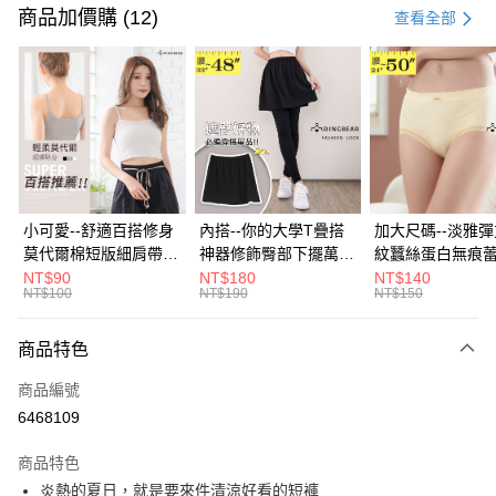
信用卡一次付款
商品加價購 (12)
查看全部
超商取貨付款
LINE Pay
Apple Pay
街口支付
悠遊付
小可愛--舒適百搭修身
內搭--你的大學T疊搭
加大尺碼--淡雅
莫代爾棉短版細肩帶素
神器修飾臀部下擺萬用
紋蠶絲蛋白無痕
Google Pay
色背心(白.黑.灰L-2L)-
內搭裙/遮臀裙(黑2L-
角內褲(白.粉.藍.黃
NT$90
NT$180
NT$140
NT$100
NT$190
NT$150
U582眼圈熊中大尺碼
6L)-Q155眼圈熊中大
3L)-L28眼圈熊
全盈+PAY
尺碼
碼
大哥付你分期
商品特色
相關說明
商品編號
【大哥付你分期使用說明】
AFTEE先享後付
1.本服務由台灣大哥大提供，台灣大哥大用戶可立即使用無須另外申請。
6468109
2.付款方式選擇「大哥付你分期」，訂單成立後會自動跳轉到大哥付的交易
相關說明
流程，驗證手機門號後，選擇欲分期的期數、繳款截止日，確認付款後即完
商品特色
【關於「AFTEE先享後付」】
成交易。
ATM付款
AFTEE先享後付是「在收到商品之後才付款」的支付方式。 讓您購物簡單
炎熱的夏日，就是要來件清涼好看的短褲
3.實際核准額度、可分期數及費用金額請依後續交易確認頁面所載為準。