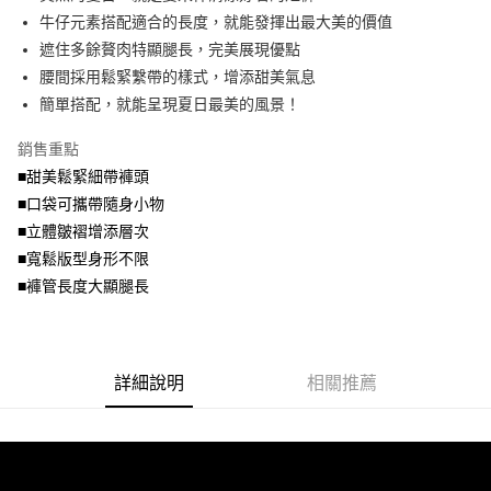
便利好安心！
4.訂單成立30分鐘內，如未前往確認交易或遇審核未通過，訂單將自動取
牛仔元素搭配適合的長度，就能發揮出最大美的價值
１．簡單：不需註冊會員、不需綁卡、不需儲值。
運送方式
消。如遇「轉專審核」未通過狀況，表示未達大哥付你分期系統評分，恕無
２．便利：只要手機號碼，簡訊認證，即可結帳。
遮住多餘贅肉特顯腿長，完美展現優點
法說明評估內容。
３．安心：先確認商品／服務後，再付款。
全家取貨付款
腰間採用鬆緊繫帶的樣式，增添甜美氣息
【繳款方式說明】
1.分期款項不併入電信帳單，「大哥付你分期」於每月結算日後寄送繳費提
每筆NT$70，滿NT$699(含以上)免運費
簡單搭配，就能呈現夏日最美的風景！
【「AFTEE先享後付」結帳流程】
醒簡訊。
１．於結帳方式選擇「AFTEE先享後付」後，將跳轉至「AFTEE先享後付」
2.透過簡訊連結打開帳單後，可選擇「超商條碼／台灣大直營門市／銀行轉
付款後全家取貨
結帳頁面，進行簡訊認證並確認金額後，即可完成結帳。
銷售重點
帳／街口支付／iPASS MONEY」等通路繳費。
２．訂單成立數日內，您將收到繳費通知簡訊。
每筆NT$70，滿NT$699(含以上)免運費
■甜美鬆緊細帶褲頭
３．收到繳費通知簡訊後14天內，點擊此簡訊中的連結，可透過四大超商／
【注意事項】
■口袋可攜帶隨身小物
ATM／網路銀行／等多元方式進行付款，方視為交易完成。
7-11取貨付款
1.本服務係由「台灣大哥大股份有限公司」（以下簡稱本公司）所提供，讓
※ 請注意：結帳手續完成當下不需立刻繳費，但若您需要取消訂單，請聯絡
■立體皺褶增添層次
用戶於交易時，得透過本服務購買商品或服務，並由商店將買賣／分期付款
每筆NT$70，滿NT$799(含以上)免運費
購買商品的店家。未經商家同意取消之訂單仍視為有效，需透過AFTEE先享
買賣價金債權讓與本公司後，依約使用本公司帳單繳交帳款。
■寬鬆版型身形不限
後付繳納相關費用。
2.基於同意付款使用「大哥付你分期」之契約關係目的，商店將以您的個人
付款後7-11取貨
※ 交易是否成功請以「AFTEE先享後付 」之結帳頁面顯示為準，若有關於
■褲管長度大顯腿長
資料（包含姓名、電話或地址）提供予台灣大哥大進項蒐集、處理及利用，
是否繳費成功／繳費後需取消欲退款等相關疑問，請聯繫「AFTEE先享後付
每筆NT$70，滿NT$699(含以上)免運費
由本公司與您本人進行分期帳單所需資料之確認、核對及更正。
客戶支援中心」
https://netprotections.freshdesk.com/support/home
3.完整用戶服務條款，請詳閱以下連結：
https://oppay.tw/userRule
宅配
【注意事項】
詳細說明
相關推薦
１．透過由恩沛科技股份有限公司提供之「AFTEE先享後付」服務完成之交
每筆NT$100，滿NT$1,000(含以上)免運費
易，需依本服務之必要範圍內提供個人資料，並將交易相關給付款項請求債
權轉讓予恩沛科技股份有限公司。
２．關於個人資料處理事宜，請瀏覽以下網址：
https://aftee.tw/terms/#terms3
３．未成年的使用者請事先徵得法定代理人或監護人之同意方可使用