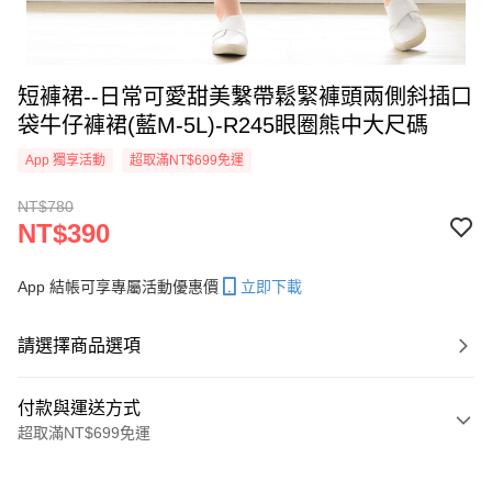
短褲裙--日常可愛甜美繫帶鬆緊褲頭兩側斜插口
袋牛仔褲裙(藍M-5L)-R245眼圈熊中大尺碼
App 獨享活動
超取滿NT$699免運
NT$780
NT$390
App 結帳可享專屬活動優惠價
立即下載
請選擇商品選項
付款與運送方式
超取滿NT$699免運
付款方式