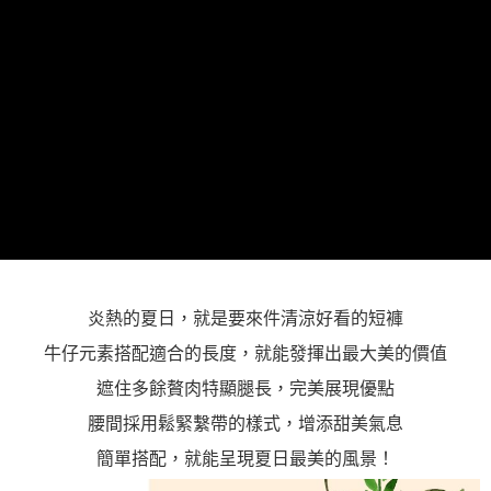
「AFTEE先享後付」，若未經同意申辦者引起之損失，本公司不負相關責
任。
４．使用「AFTEE先享後付」時，將依據個別帳號之用戶狀況，依本公司即
時審查核予不同之上限額度；若仍有額度不足之情形，本公司將視審查結果
請求用戶進行身份認證。
５．嚴禁一人註冊多個帳號或使用他人資訊註冊。若發現惡意使用之情形，
恩沛科技股份有限公司將有權停止該用戶之使用額度並採取法律行動。
炎熱的夏日，就是要來件清涼好看的短褲
牛仔元素搭配適合的長度，就能發揮出最大美的價值
遮住多餘贅肉特顯腿長，完美展現優點
腰間採用鬆緊繫帶的樣式，增添甜美氣息
簡單搭配，就能呈現夏日最美的風景！