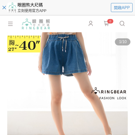
眼圈熊大尺碼
開啟APP
立刻使用官方APP
0
1
/
10