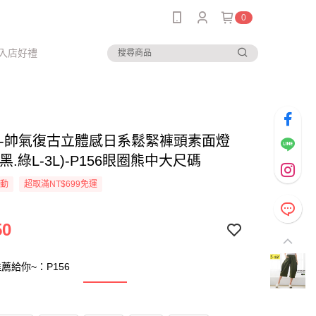
0
入店好禮
--帥氣復古立體感日系鬆緊褲頭素面燈
黑.綠L-3L)-P156眼圈熊中大尺碼
活動
超取滿NT$699免運
50
薦給你~：P156