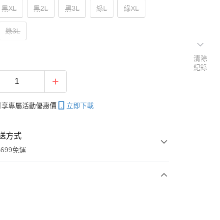
黑XL
黑2L
黑3L
綠L
綠XL
綠3L
清除
紀錄
帳可享專屬活動優惠價
立即下載
送方式
699免運
次付款
付款