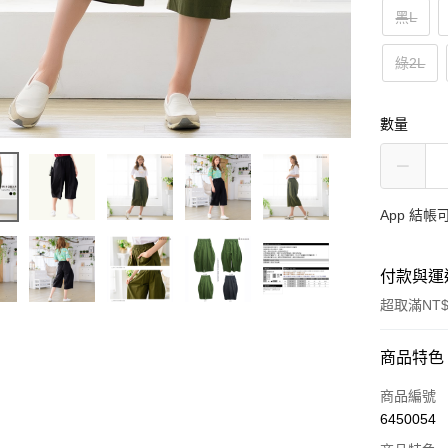
黑L
綠2L
數量
App 結
付款與運
超取滿NT$
付款方式
商品特色
信用卡一
商品編號
6450054
超商取貨