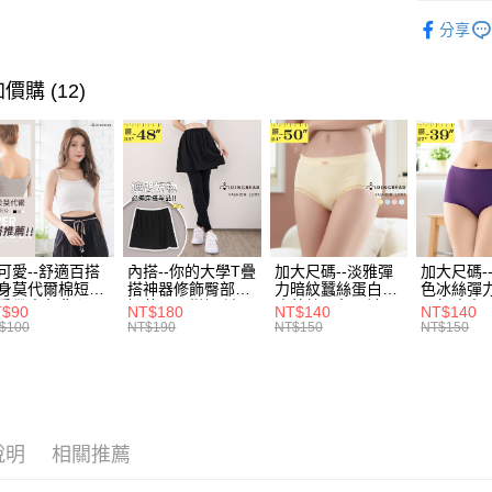
時尚．七
全家取貨
1.分期款
【「AFT
分享
醒簡訊。
每筆NT$7
１．於結帳
超值．小
2.透過簡
付」結帳
帳／街口支
付款後全
２．訂單
身型限定
價購 (12)
３．收到繳
每筆NT$7
【注意事
／ATM／
1.本服務
※ 請注意
7-11取貨
用戶於交
絡購買商品
款買賣價
先享後付
每筆NT$7
2.基於同
※ 交易是
資料（包
是否繳費成
付款後7-1
用，由本
付客戶支
每筆NT$7
3.完整用
可愛--舒適百搭
內搭--你的大學T疊
加大尺碼--淡雅彈
加大尺碼-
【注意事
身莫代爾棉短版
搭神器修飾臀部下
力暗紋蠶絲蛋白無
色冰絲彈
宅配
１．透過由
肩帶素色背心
擺萬用內搭裙/遮臀
痕蕾絲三角內褲
臀無痕中
T$90
NT$180
NT$140
NT$140
交易，需
每筆NT$1
.黑.灰L-2L)-
裙(黑2L-6L)-Q155
(白.粉.藍.黃XL-
褲(黑.紅.粉
$100
NT$190
NT$150
NT$150
求債權轉
582眼圈熊中大
眼圈熊中大尺碼
3L)-L28眼圈熊中
3L)-L1
２．關於
碼
大尺碼
大尺碼
https://aft
３．未成
「AFTE
任。
說明
相關推薦
４．使用「
即時審查