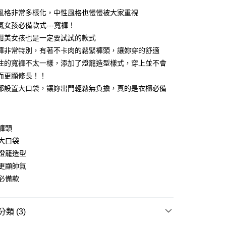
風格非常多樣化，中性風格也慢慢被大家重視
氣女孩必備款式---寬褲！
甜美女孩也是一定要試試的款式
褲非常特別，有著不卡肉的鬆緊褲頭，讓妳穿的舒適
往的寬褲不太一樣，添加了燈籠造型樣式，穿上並不會
而更顯修長！！
y
都設置大口袋，讓妳出門輕鬆無負擔，真的是衣櫃必備
分期
褲頭
大口袋
你分期使用說明】
享後付
由台灣大哥大提供，台灣大哥大用戶可立即使用無須另外申請。
燈籠造型
式選擇「大哥付你分期」，訂單成立後會自動跳轉到大哥付的交易
更顯帥氣
證手機門號後，選擇欲分期的期數、繳款截止日，確認付款後即
FTEE先享後付」】
必備款
。
先享後付是「在收到商品之後才付款」的支付方式。 讓您購物簡單
准額度、可分期數及費用金額請依後續交易確認頁面所載為準。
心！
立30分鐘內，如未前往確認交易或遇審核未通過，訂單將自動取
：不需註冊會員、不需綁卡、不需儲值。
「轉專審核」未通過狀況，表示未達大哥付你分期系統評分，恕
：只要手機號碼，簡訊認證，即可結帳。
類 (3)
評估內容。
：先確認商品／服務後，再付款。
式說明】