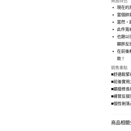
商品特色
LINE Pay
現在的
當個帥
Apple Pay
當然，
街口支付
此件寬
也跟以
悠遊付
顯胖反
Google Pa
在前後
款！
全盈+PAY
銷售重點
大哥付你
■舒適鬆緊
相關說明
■前後實用
【大哥付
AFTEE先
1.本服務
■顯瘦修長
2.付款方
相關說明
■褲管反摺
流程，驗
【關於「A
■個性俐落
ATM付款
完成交易
AFTEE
3.實際核
便利好安
4.訂單成
１．簡單
消。如遇
２．便利
商品相關分
運送方式
無法說明
３．安心
【繳款方