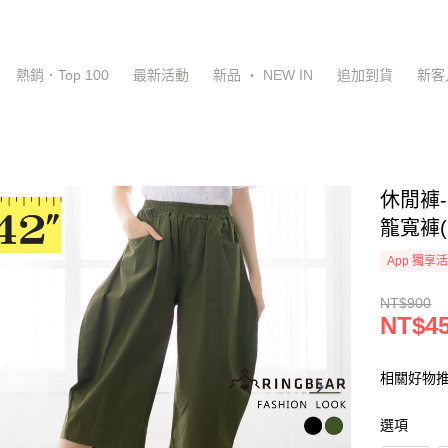
熱銷．Top 100
最新活動
新品 ‧ NEW IN
追加到貨
新客
休閒褲
籠寬褲(
App 獨享
NT$900
NT$4
相關好物推
選項