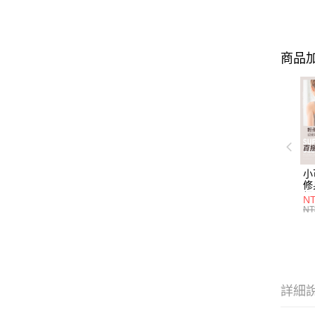
商品加
小
修
細
N
(白
NT
U
尺
詳細