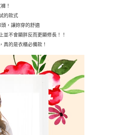
寬褲！
試的款式
褲頭，讓妳穿的舒適
上並不會顯胖反而更顯修長！！
，真的是衣櫃必備款！