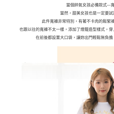
當個帥氣女孩必備款式---
當然，甜美女孩也是一定要試
此件寬褲非常特別，有著不卡肉的鬆緊
也跟以往的寬褲不太一樣，添加了燈籠造型樣式，穿
在前後都設置大口袋，讓妳出門輕鬆無負擔