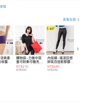
分褲
七分褲
付款
項不併入電信帳單，「大哥付你分期」於每月結算日後寄送繳費提
EE先享後付」結帳流程】
客服
0，滿NT$699(含以上)免運費
方式選擇「AFTEE先享後付」後，將跳轉至「AFTEE先享後
資好好買
均價．450
訊連結打開帳單後，可選擇「超商條碼／台灣大直營門市／銀行轉
頁面，進行簡訊認證並確認金額後，即可完成結帳。
付／iPASS MONEY」等通路繳費。
家取貨
成立數日內，您將收到繳費通知簡訊。
．加大尺碼
最大尺碼．3L
查看全部
費通知簡訊後14天內，點擊此簡訊中的連結，可透過四大超商
0，滿NT$699(含以上)免運費
項】
網路銀行／等多元方式進行付款，方視為交易完成。
係由「台灣大哥大股份有限公司」（以下簡稱本公司）所提供，讓
：結帳手續完成當下不需立刻繳費，但若您需要取消訂單，請聯
付款
易時，得透過本服務購買商品或服務，並由商店將買賣／分期付
的店家。未經商家同意取消之訂單仍視為有效，需透過AFTEE
金債權讓與本公司後，依約使用本公司帳單繳交帳款。
繳納相關費用。
0，滿NT$799(含以上)免運費
意付款使用「大哥付你分期」之契約關係目的，商店將以您的個人
否成功請以「AFTEE先享後付 」之結帳頁面顯示為準，若有關於
含姓名、電話或地址）提供予台灣大哥大進項蒐集、處理及利
功／繳費後需取消欲退款等相關疑問，請聯繫「AFTEE先享後
1取貨
公司與您本人進行分期帳單所需資料之確認、核對及更正。
援中心」
https://netprotections.freshdesk.com/support/home
0，滿NT$699(含以上)免運費
戶服務條款，請詳閱以下連結：
https://oppay.tw/userRule
-涼爽素
購物袋--力推中容
內搭褲--搖滾狂想
加大尺碼--顯瘦超
項】
力收腹提
量可耐重可機洗烘
帥氣百搭鬆緊腰頭
彈力貼身親膚美腿
恩沛科技股份有限公司提供之「AFTEE先享後付」服務完成之
腰三角內
乾環保帆布袋/側背
超彈絲滑薄款仿皮
收腹提臀無痕高腰
NT$170
NT$180
NT$90
依本服務之必要範圍內提供個人資料，並將交易相關給付款項請
00，滿NT$1,000(含以上)免運費
.紫L-
包(黑.紅.米F)-
褲(黑XL-6L)-R179
內搭連身褲襪(黑.
NT$190
NT$190
NT$100
讓予恩沛科技股份有限公司。
7眼圈熊中
B201眼圈熊中大尺
眼圈熊中大尺碼
膚F)-Z63眼圈熊
個人資料處理事宜，請瀏覽以下網址：
碼
大尺碼
ee.tw/terms/#terms3
年的使用者請事先徵得法定代理人或監護人之同意方可使用
E先享後付」，若未經同意申辦者引起之損失，本公司不負相關責
AFTEE先享後付」時，將依據個別帳號之用戶狀況，依本公司
核予不同之上限額度；若仍有額度不足之情形，本公司將視審查