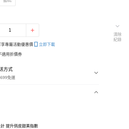
藍5L
清除
紀錄
帳可享專屬活動優惠價
立即下載
不適用折價券
送方式
699免運
次付款
付款
設計 提升俏皮甜美指數