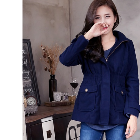
形，恩沛
動。