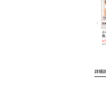
小
修
細
N
(白
NT
U
尺
詳細