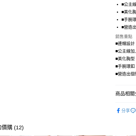
■公主
Apple Pay
■美化
街口支付
■手腕
■營造
悠遊付
銷售重點
Google Pa
■連帽設計
全盈+PAY
■公主線
■美化胸型
大哥付你
■手腕環釦
相關說明
■營造出
【大哥付
AFTEE先
1.本服務
2.付款方
相關說明
流程，驗
【關於「A
商品相關分
ATM付款
完成交易
AFTEE
3.實際核
便利好安
流行．外
4.訂單成
１．簡單
分享
消。如遇
２．便利
身型限定
運送方式
無法說明
３．安心
【繳款方
身型限定
價購 (12)
全家取貨
1.分期款
【「AFT
身型限定
醒簡訊。