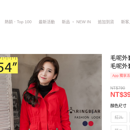
熱銷．Top 100
最新活動
新品 ‧ NEW IN
追加到貨
新客
毛呢外
毛呢外套
App 獨享
NT$790
NT$3
顏色尺寸
紅2L