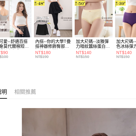
每筆NT$7
１．於結帳
2.透過簡
付」結帳
🐦秋冬出清
帳／街口支
付款後全
２．訂單
３．收到繳
每筆NT$7
【注意事
／ATM／
1.本服務
※ 請注意
7-11取貨
用戶於交
絡購買商品
款買賣價
先享後付
每筆NT$7
可愛--舒適百搭
內搭--你的大學T疊
加大尺碼--淡雅彈
加大尺碼-
2.基於同
※ 交易是
身莫代爾棉短版
搭神器修飾臀部下
力暗紋蠶絲蛋白無
色冰絲彈
資料（包
是否繳費成
付款後7-1
肩帶素色背心
擺萬用內搭裙/遮臀
痕蕾絲三角內褲
臀無痕中
T$90
NT$180
NT$140
NT$140
用，由本
付客戶支
.黑.灰L-2L)-
裙(黑2L-6L)-Q155
(白.粉.藍.黃XL-
褲(黑.紅.粉
$100
NT$190
NT$150
NT$150
每筆NT$7
3.完整用
582眼圈熊中大
眼圈熊中大尺碼
3L)-L28眼圈熊中
3L)-L1
碼
大尺碼
大尺碼
【注意事
宅配
１．透過由
交易，需
每筆NT$1
求債權轉
２．關於
說明
相關推薦
https://aft
３．未成
「AFTE
任。
４．使用「
即時審查
結果請求
５．嚴禁