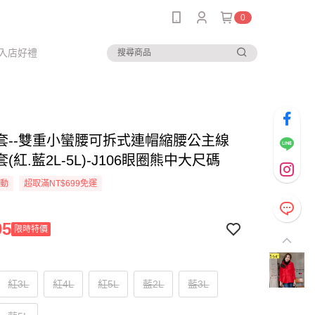
0
入店好禮
套--雙重小蠻腰可拆式連帽縮腰公主線
(紅.藍2L-5L)-J106眼圈熊中大尺碼
活動
超取滿NT$699免運
95
限時特價
紅3L
紅4L
紅5L
藍2L
藍3L