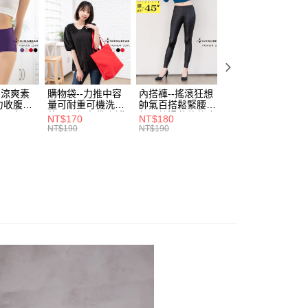
0，滿NT$699(含以上)免運費
方式選擇「AFTEE先享後付」後，將跳轉至「AFTEE先享後
訊連結打開帳單後，可選擇「超商條碼／台灣大直營門市／銀行轉
頁面，進行簡訊認證並確認金額後，即可完成結帳。
．5折UP!
棉花女孩冬衣圖鑑．５折起
付／iPASS MONEY」等通路繳費。
家取貨
成立數日內，您將收到繳費通知簡訊。
費通知簡訊後14天內，點擊此簡訊中的連結，可透過四大超商
0，滿NT$699(含以上)免運費
項】
網路銀行／等多元方式進行付款，方視為交易完成。
係由「台灣大哥大股份有限公司」（以下簡稱本公司）所提供，讓
：結帳手續完成當下不需立刻繳費，但若您需要取消訂單，請聯
付款
易時，得透過本服務購買商品或服務，並由商店將買賣／分期付
的店家。未經商家同意取消之訂單仍視為有效，需透過AFTEE
金債權讓與本公司後，依約使用本公司帳單繳交帳款。
繳納相關費用。
0，滿NT$799(含以上)免運費
-涼爽素
購物袋--力推中容
內搭褲--搖滾狂想
加大尺碼--顯瘦超
意付款使用「大哥付你分期」之契約關係目的，商店將以您的個人
否成功請以「AFTEE先享後付 」之結帳頁面顯示為準，若有關於
力收腹提
量可耐重可機洗烘
帥氣百搭鬆緊腰頭
彈力貼身親膚美腿
含姓名、電話或地址）提供予台灣大哥大進項蒐集、處理及利
功／繳費後需取消欲退款等相關疑問，請聯繫「AFTEE先享後
1取貨
腰三角內
乾環保帆布袋/側背
超彈絲滑薄款仿皮
收腹提臀無痕高腰
NT$170
NT$180
NT$90
公司與您本人進行分期帳單所需資料之確認、核對及更正。
援中心」
https://netprotections.freshdesk.com/support/home
.紫L-
包(黑.紅.米F)-
褲(黑XL-6L)-R179
內搭連身褲襪(黑.
NT$190
NT$190
NT$100
0，滿NT$699(含以上)免運費
戶服務條款，請詳閱以下連結：
https://oppay.tw/userRule
7眼圈熊中
B201眼圈熊中大尺
眼圈熊中大尺碼
膚F)-Z63眼圈熊
碼
大尺碼
項】
恩沛科技股份有限公司提供之「AFTEE先享後付」服務完成之
依本服務之必要範圍內提供個人資料，並將交易相關給付款項請
00，滿NT$1,000(含以上)免運費
讓予恩沛科技股份有限公司。
個人資料處理事宜，請瀏覽以下網址：
ee.tw/terms/#terms3
年的使用者請事先徵得法定代理人或監護人之同意方可使用
E先享後付」，若未經同意申辦者引起之損失，本公司不負相關責
AFTEE先享後付」時，將依據個別帳號之用戶狀況，依本公司
核予不同之上限額度；若仍有額度不足之情形，本公司將視審查
用戶進行身份認證。
一人註冊多個帳號或使用他人資訊註冊。若發現惡意使用之情