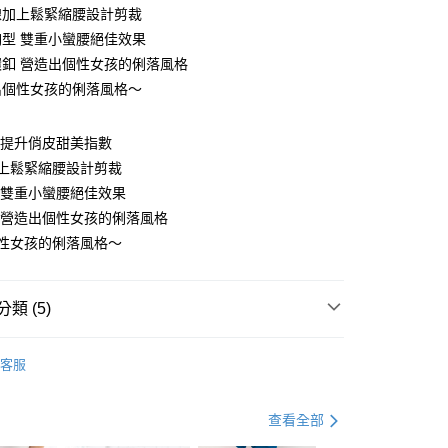
線加上鬆緊縮腰設計剪裁
胸型 雙重小蠻腰絕佳效果
環釦 營造出個性女孩的俐落風格
出個性女孩的俐落風格～
y
 提升俏皮甜美指數
加上鬆緊縮腰設計剪裁
 雙重小蠻腰絕佳效果
分期
 營造出個性女孩的俐落風格
個性女孩的俐落風格～
你分期使用說明】
享後付
由台灣大哥大提供，台灣大哥大用戶可立即使用無須另外申請。
式選擇「大哥付你分期」，訂單成立後會自動跳轉到大哥付的交易
證手機門號後，選擇欲分期的期數、繳款截止日，確認付款後即
FTEE先享後付」】
類 (5)
。
先享後付是「在收到商品之後才付款」的支付方式。 讓您購物簡單
准額度、可分期數及費用金額請依後續交易確認頁面所載為準。
心！
套
厚款║刷毛．毛呢
立30分鐘內，如未前往確認交易或遇審核未通過，訂單將自動取
：不需註冊會員、不需綁卡、不需儲值。
客服
「轉專審核」未通過狀況，表示未達大哥付你分期系統評分，恕
：只要手機號碼，簡訊認證，即可結帳。
．加大尺碼
最大尺碼．5L
評估內容。
：先確認商品／服務後，再付款。
式說明】
．加大尺碼
最大尺碼．4L
查看全部
付款
項不併入電信帳單，「大哥付你分期」於每月結算日後寄送繳費提
EE先享後付」結帳流程】
．加大尺碼
最大尺碼．3L