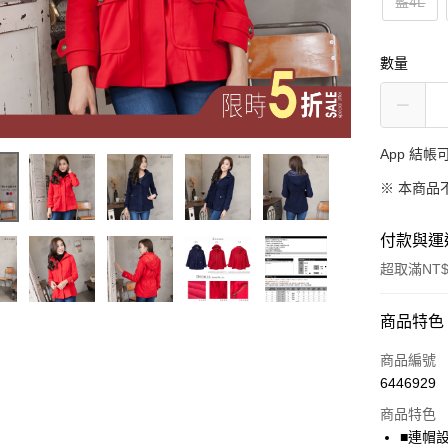
藍4L
數量
App 結
※ 本商品
付款與運
超取滿NT$
付款方式
商品特色
信用卡一
商品編號
6446929
超商取貨
商品特色
LINE Pay
■連帽