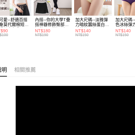
３．收到繳
每筆NT$7
【注意事
／ATM／
1.本服務
※ 請注意
7-11取貨
用戶於交
絡購買商品
可愛--舒適百搭
內搭--你的大學T疊
加大尺碼--淡雅彈
加大尺碼-
款買賣價
身莫代爾棉短版
搭神器修飾臀部下
力暗紋蠶絲蛋白無
色冰絲彈
先享後付
每筆NT$7
2.基於同
肩帶素色背心
擺萬用內搭裙/遮臀
痕蕾絲三角內褲
臀無痕中
※ 交易是
T$90
NT$180
NT$140
NT$140
.黑.灰L-2L)-
裙(黑2L-6L)-Q155
(白.粉.藍.黃XL-
褲(黑.紅.粉
資料（包
$100
NT$190
NT$150
NT$150
是否繳費成
付款後7-1
582眼圈熊中大
眼圈熊中大尺碼
3L)-L28眼圈熊中
3L)-L1
用，由本
付客戶支
碼
大尺碼
大尺碼
每筆NT$7
3.完整用
【注意事
宅配
１．透過由
交易，需
每筆NT$1
求債權轉
說明
相關推薦
２．關於
https://aft
３．未成
「AFTE
任。
４．使用「
即時審查
結果請求
５．嚴禁
形，恩沛
動。