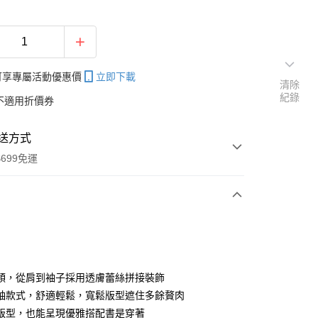
帳可享專屬活動優惠價
立即下載
清除
紀錄
不適用折價券
送方式
699免運
次付款
付款
領，從肩到袖子採用透膚蕾絲拼接裝飾
袖款式，舒適輕鬆，寬鬆版型遮住多餘贅肉
版型，也能呈現優雅搭配書是穿著