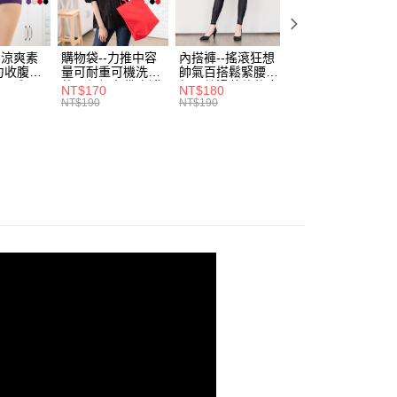
費通知簡訊後14天內，點擊此簡訊中的連結，可透過四大超商
0，滿NT$699(含以上)免運費
項】
網路銀行／等多元方式進行付款，方視為交易完成。
係由「台灣大哥大股份有限公司」（以下簡稱本公司）所提供，讓
：結帳手續完成當下不需立刻繳費，但若您需要取消訂單，請聯
付款
易時，得透過本服務購買商品或服務，並由商店將買賣／分期付
的店家。未經商家同意取消之訂單仍視為有效，需透過AFTEE
-涼爽素
購物袋--力推中容
內搭褲--搖滾狂想
加大尺碼--顯瘦超
金債權讓與本公司後，依約使用本公司帳單繳交帳款。
力收腹提
量可耐重可機洗烘
帥氣百搭鬆緊腰頭
彈力貼身親膚美腿
繳納相關費用。
0，滿NT$799(含以上)免運費
意付款使用「大哥付你分期」之契約關係目的，商店將以您的個人
腰三角內
乾環保帆布袋/側背
超彈絲滑薄款仿皮
收腹提臀無痕高腰
否成功請以「AFTEE先享後付 」之結帳頁面顯示為準，若有關於
NT$170
NT$180
NT$90
.紫L-
包(黑.紅.米F)-
褲(黑XL-6L)-R179
內搭連身褲襪(黑.
含姓名、電話或地址）提供予台灣大哥大進項蒐集、處理及利
NT$190
NT$190
NT$100
功／繳費後需取消欲退款等相關疑問，請聯繫「AFTEE先享後
1取貨
7眼圈熊中
B201眼圈熊中大尺
眼圈熊中大尺碼
膚F)-Z63眼圈熊
公司與您本人進行分期帳單所需資料之確認、核對及更正。
援中心」
https://netprotections.freshdesk.com/support/home
碼
大尺碼
0，滿NT$699(含以上)免運費
戶服務條款，請詳閱以下連結：
https://oppay.tw/userRule
項】
恩沛科技股份有限公司提供之「AFTEE先享後付」服務完成之
依本服務之必要範圍內提供個人資料，並將交易相關給付款項請
00，滿NT$1,000(含以上)免運費
讓予恩沛科技股份有限公司。
個人資料處理事宜，請瀏覽以下網址：
ee.tw/terms/#terms3
年的使用者請事先徵得法定代理人或監護人之同意方可使用
E先享後付」，若未經同意申辦者引起之損失，本公司不負相關責
AFTEE先享後付」時，將依據個別帳號之用戶狀況，依本公司
核予不同之上限額度；若仍有額度不足之情形，本公司將視審查
用戶進行身份認證。
一人註冊多個帳號或使用他人資訊註冊。若發現惡意使用之情
科技股份有限公司將有權停止該用戶之使用額度並採取法律行