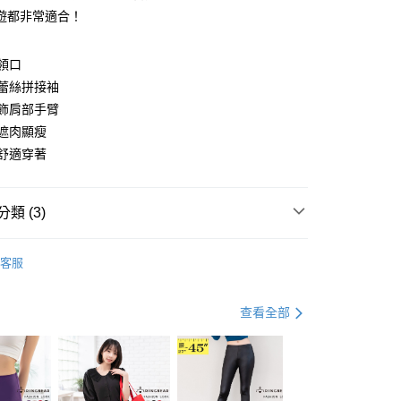
遊都非常適合！
領口
y
蕾絲拼接袖
飾肩部手臂
遮肉顯瘦
分期
舒適穿著
你分期使用說明】
享後付
由台灣大哥大提供，台灣大哥大用戶可立即使用無須另外申請。
類 (3)
式選擇「大哥付你分期」，訂單成立後會自動跳轉到大哥付的交易
證手機門號後，選擇欲分期的期數、繳款截止日，確認付款後即
FTEE先享後付」】
。
衣
短袖上衣
先享後付是「在收到商品之後才付款」的支付方式。 讓您購物簡單
准額度、可分期數及費用金額請依後續交易確認頁面所載為準。
客服
心！
｜99 元 up ➤
限量搶購．199起
立30分鐘內，如未前往確認交易或遇審核未通過，訂單將自動取
：不需註冊會員、不需綁卡、不需儲值。
「轉專審核」未通過狀況，表示未達大哥付你分期系統評分，恕
：只要手機號碼，簡訊認證，即可結帳。
盈派對．75折下殺
啾你入手平價美衣．７５折起
評估內容。
查看全部
：先確認商品／服務後，再付款。
式說明】
付款
項不併入電信帳單，「大哥付你分期」於每月結算日後寄送繳費提
EE先享後付」結帳流程】
0，滿NT$699(含以上)免運費
方式選擇「AFTEE先享後付」後，將跳轉至「AFTEE先享後
訊連結打開帳單後，可選擇「超商條碼／台灣大直營門市／銀行轉
頁面，進行簡訊認證並確認金額後，即可完成結帳。
付／iPASS MONEY」等通路繳費。
家取貨
成立數日內，您將收到繳費通知簡訊。