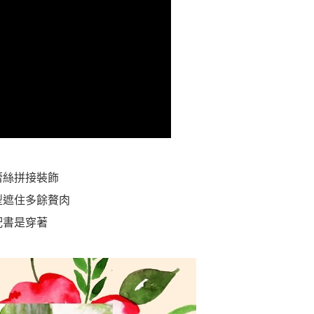
蕾絲拼接裝飾
型遮住多餘贅肉
配書是穿著
！