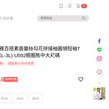
0
入店好禮
-典雅百搭素面蕾絲勾花拼接袖圓領短袖T
黑L-3L)-U592眼圈熊中大尺碼
活動
超取滿NT$699免運
18
限時特價
白XL
白2L
白3L