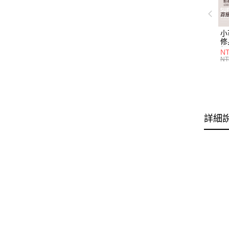
小
修
細
N
(白
NT
U
尺
詳細