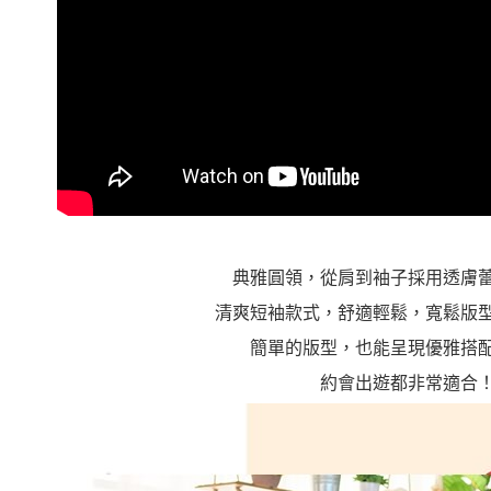
典雅圓領，從肩到袖子採用透膚
清爽短袖款式，舒適輕鬆，寬鬆版
簡單的版型，也能呈現優雅搭
約會出遊都非常適合