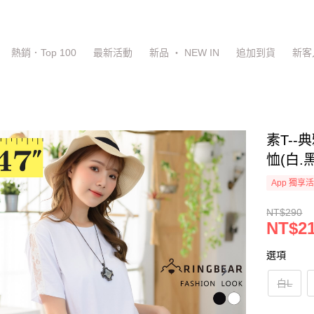
熱銷．Top 100
最新活動
新品 ‧ NEW IN
追加到貨
新客
素T-
恤(白.
App 獨享
NT$290
NT$2
選項
白L