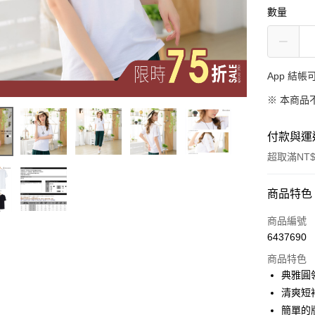
數量
App 結
※ 本商品
付款與運
超取滿NT$
付款方式
商品特色
信用卡一
商品編號
6437690
超商取貨
商品特色
LINE Pay
典雅圓
清爽短
Apple Pay
簡單的