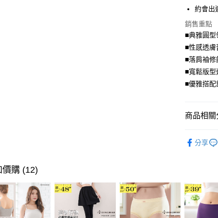
街口支付
約會出
悠遊付
銷售重點
■典雅圓型
Google Pa
■性感透膚
全盈+PAY
■落肩袖修
■寬鬆版型
大哥付你
■優雅搭配
相關說明
【大哥付
AFTEE先
1.本服務
商品相關分
2.付款方
相關說明
流程，驗
【關於「A
ATM付款
完成交易
優雅．上
AFTEE
3.實際核
分享
便利好安
➤ 限量搶購
4.訂單成
１．簡單
消。如遇
２．便利
運送方式
💗仲夏輕
價購 (12)
無法說明
３．安心
【繳款方
全家取貨
1.分期款
【「AFT
醒簡訊。
每筆NT$7
１．於結帳
2.透過簡
付」結帳
帳／街口支
付款後全
２．訂單