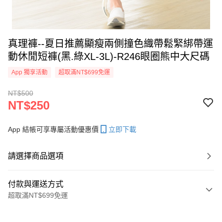
真理褲--夏日推薦顯瘦兩側撞色織帶鬆緊綁帶運
動休閒短褲(黑.綠XL-3L)-R246眼圈熊中大尺碼
App 獨享活動
超取滿NT$699免運
NT$500
NT$250
App 結帳可享專屬活動優惠價
立即下載
請選擇商品選項
付款與運送方式
超取滿NT$699免運
付款方式