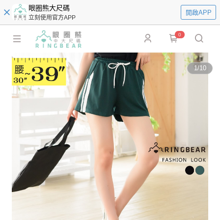
眼圈熊大尺碼
開啟APP
立刻使用官方APP
0
1
/
10