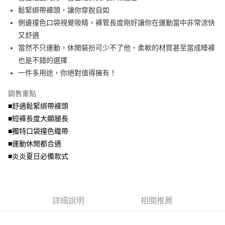
便利好安心！
4.訂單成立30分鐘內，如未前往確認交易或遇審核未通過，訂單將自動取
鬆緊綁帶褲頭，讓你穿脫自如
１．簡單：不需註冊會員、不需綁卡、不需儲值。
運送方式
消。如遇「轉專審核」未通過狀況，表示未達大哥付你分期系統評分，恕無
２．便利：只要手機號碼，簡訊認證，即可結帳。
側邊撞色口袋視覺吸睛，褲管長度剛好讓你在運動當中非常涼快
法說明評估內容。
３．安心：先確認商品／服務後，再付款。
全家取貨付款
又舒適
【繳款方式說明】
1.分期款項不併入電信帳單，「大哥付你分期」於每月結算日後寄送繳費提
每筆NT$70，滿NT$699(含以上)免運費
當然不只運動，休閒裝扮可少不了他，柔軟的材質甚至當成睡褲
【「AFTEE先享後付」結帳流程】
醒簡訊。
１．於結帳方式選擇「AFTEE先享後付」後，將跳轉至「AFTEE先享後付」
也是不錯的選擇
2.透過簡訊連結打開帳單後，可選擇「超商條碼／台灣大直營門市／銀行轉
付款後全家取貨
結帳頁面，進行簡訊認證並確認金額後，即可完成結帳。
帳／街口支付／iPASS MONEY」等通路繳費。
一件多用途，你絕對值得擁有！
２．訂單成立數日內，您將收到繳費通知簡訊。
每筆NT$70，滿NT$699(含以上)免運費
３．收到繳費通知簡訊後14天內，點擊此簡訊中的連結，可透過四大超商／
【注意事項】
銷售重點
ATM／網路銀行／等多元方式進行付款，方視為交易完成。
7-11取貨付款
1.本服務係由「台灣大哥大股份有限公司」（以下簡稱本公司）所提供，讓
※ 請注意：結帳手續完成當下不需立刻繳費，但若您需要取消訂單，請聯絡
■舒適鬆緊綁帶褲頭
用戶於交易時，得透過本服務購買商品或服務，並由商店將買賣／分期付款
每筆NT$70，滿NT$799(含以上)免運費
購買商品的店家。未經商家同意取消之訂單仍視為有效，需透過AFTEE先享
買賣價金債權讓與本公司後，依約使用本公司帳單繳交帳款。
■短褲長度大顯腿長
後付繳納相關費用。
2.基於同意付款使用「大哥付你分期」之契約關係目的，商店將以您的個人
付款後7-11取貨
※ 交易是否成功請以「AFTEE先享後付 」之結帳頁面顯示為準，若有關於
■獨特口袋撞色織帶
資料（包含姓名、電話或地址）提供予台灣大哥大進項蒐集、處理及利用，
是否繳費成功／繳費後需取消欲退款等相關疑問，請聯繫「AFTEE先享後付
■運動休閒都合適
每筆NT$70，滿NT$699(含以上)免運費
由本公司與您本人進行分期帳單所需資料之確認、核對及更正。
客戶支援中心」
https://netprotections.freshdesk.com/support/home
3.完整用戶服務條款，請詳閱以下連結：
https://oppay.tw/userRule
■炎炎夏日必備款式
宅配
【注意事項】
１．透過由恩沛科技股份有限公司提供之「AFTEE先享後付」服務完成之交
每筆NT$100，滿NT$1,000(含以上)免運費
易，需依本服務之必要範圍內提供個人資料，並將交易相關給付款項請求債
權轉讓予恩沛科技股份有限公司。
詳細說明
相關推薦
２．關於個人資料處理事宜，請瀏覽以下網址：
https://aftee.tw/terms/#terms3
３．未成年的使用者請事先徵得法定代理人或監護人之同意方可使用