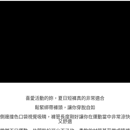
「AFTEE先享後付」，若未經同意申辦者引起之損失，本公司不負相關責
任。
４．使用「AFTEE先享後付」時，將依據個別帳號之用戶狀況，依本公司即
時審查核予不同之上限額度；若仍有額度不足之情形，本公司將視審查結果
請求用戶進行身份認證。
５．嚴禁一人註冊多個帳號或使用他人資訊註冊。若發現惡意使用之情形，
恩沛科技股份有限公司將有權停止該用戶之使用額度並採取法律行動。
喜愛活動的妳，夏日短褲真的非常適合
鬆緊綁帶褲頭，讓你穿脫自如
側邊撞色口袋視覺吸睛，褲管長度剛好讓你在運動當中非常涼快
又舒適