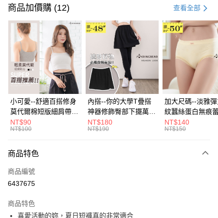
信用卡一次付款
商品加價購 (12)
查看全部
超商取貨付款
LINE Pay
Apple Pay
街口支付
悠遊付
小可愛--舒適百搭修身
內搭--你的大學T疊搭
加大尺碼--淡雅
莫代爾棉短版細肩帶素
神器修飾臀部下擺萬用
紋蠶絲蛋白無痕
Google Pay
色背心(白.黑.灰L-2L)-
內搭裙/遮臀裙(黑2L-
角內褲(白.粉.藍.黃
NT$90
NT$180
NT$140
NT$100
NT$190
NT$150
U582眼圈熊中大尺碼
6L)-Q155眼圈熊中大
3L)-L28眼圈熊
全盈+PAY
尺碼
碼
大哥付你分期
商品特色
相關說明
商品編號
【大哥付你分期使用說明】
AFTEE先享後付
1.本服務由台灣大哥大提供，台灣大哥大用戶可立即使用無須另外申請。
6437675
2.付款方式選擇「大哥付你分期」，訂單成立後會自動跳轉到大哥付的交易
相關說明
流程，驗證手機門號後，選擇欲分期的期數、繳款截止日，確認付款後即完
商品特色
【關於「AFTEE先享後付」】
成交易。
ATM付款
AFTEE先享後付是「在收到商品之後才付款」的支付方式。 讓您購物簡單
喜愛活動的妳，夏日短褲真的非常適合
3.實際核准額度、可分期數及費用金額請依後續交易確認頁面所載為準。