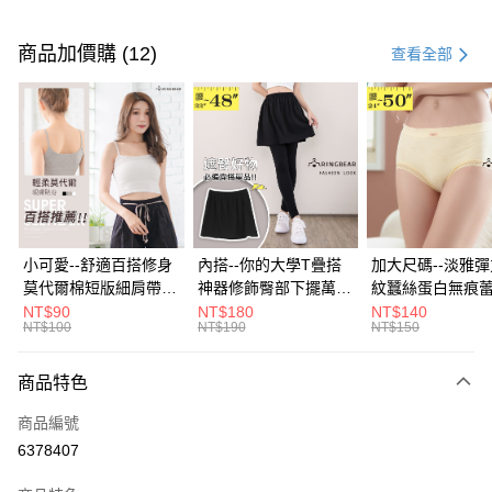
付款方式
信用卡一次付款
商品加價購 (12)
查看全部
超商取貨付款
LINE Pay
Apple Pay
街口支付
悠遊付
小可愛--舒適百搭修身
內搭--你的大學T疊搭
加大尺碼--淡雅
莫代爾棉短版細肩帶素
神器修飾臀部下擺萬用
紋蠶絲蛋白無痕
Google Pay
色背心(白.黑.灰L-2L)-
內搭裙/遮臀裙(黑2L-
角內褲(白.粉.藍.黃
NT$90
NT$180
NT$140
NT$100
NT$190
NT$150
U582眼圈熊中大尺碼
6L)-Q155眼圈熊中大
3L)-L28眼圈熊
全盈+PAY
尺碼
碼
大哥付你分期
商品特色
相關說明
商品編號
【大哥付你分期使用說明】
AFTEE先享後付
1.本服務由台灣大哥大提供，台灣大哥大用戶可立即使用無須另外申請。
6378407
2.付款方式選擇「大哥付你分期」，訂單成立後會自動跳轉到大哥付的交易
相關說明
流程，驗證手機門號後，選擇欲分期的期數、繳款截止日，確認付款後即完