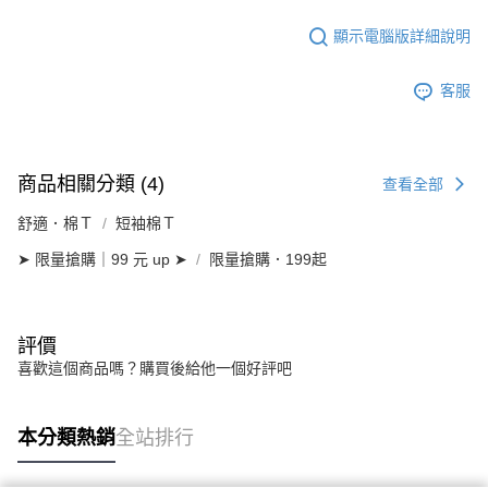
顯示電腦版詳細說明
客服
商品相關分類 (4)
查看全部
舒適．棉Ｔ
短袖棉Ｔ
➤ 限量搶購｜99 元 up ➤
限量搶購．199起
評價
喜歡這個商品嗎？購買後給他一個好評吧
本分類熱銷
全站排行