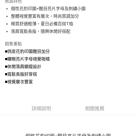
商品特色
【關於「AFTEE先享後付」】
成交易。
ATM付款
AFTEE先享後付是「在收到商品之後才付款」的支付方式。 讓您購物簡單
個性花豹印圖+醒目亮片字母及刺繡小圖
3.實際核准額度、可分期數及費用金額請依後續交易確認頁面所載為準。
便利好安心！
4.訂單成立30分鐘內，如未前往確認交易或遇審核未通過，訂單將自動取
整體視覺豐富有層次，時尚質感加分
１．簡單：不需註冊會員、不需綁卡、不需儲值。
運送方式
消。如遇「轉專審核」未通過狀況，表示未達大哥付你分期系統評分，恕無
２．便利：只要手機號碼，簡訊認證，即可結帳。
棉質舒適輕薄，夏日必備百搭T恤
法說明評估內容。
３．安心：先確認商品／服務後，再付款。
全家取貨付款
落肩寬鬆長版，隨興休閒好搭配
【繳款方式說明】
1.分期款項不併入電信帳單，「大哥付你分期」於每月結算日後寄送繳費提
每筆NT$70，滿NT$699(含以上)免運費
【「AFTEE先享後付」結帳流程】
醒簡訊。
銷售重點
１．於結帳方式選擇「AFTEE先享後付」後，將跳轉至「AFTEE先享後付」
2.透過簡訊連結打開帳單後，可選擇「超商條碼／台灣大直營門市／銀行轉
付款後全家取貨
結帳頁面，進行簡訊認證並確認金額後，即可完成結帳。
■俏皮花豹印圖醒目加分
帳／街口支付／iPASS MONEY」等通路繳費。
２．訂單成立數日內，您將收到繳費通知簡訊。
每筆NT$70，滿NT$699(含以上)免運費
■耀眼亮片字母視覺吸睛
３．收到繳費通知簡訊後14天內，點擊此簡訊中的連結，可透過四大超商／
【注意事項】
■休閒落肩顯瘦設計
ATM／網路銀行／等多元方式進行付款，方視為交易完成。
7-11取貨付款
1.本服務係由「台灣大哥大股份有限公司」（以下簡稱本公司）所提供，讓
※ 請注意：結帳手續完成當下不需立刻繳費，但若您需要取消訂單，請聯絡
■寬鬆長版好穿搭
用戶於交易時，得透過本服務購買商品或服務，並由商店將買賣／分期付款
每筆NT$70，滿NT$799(含以上)免運費
購買商品的店家。未經商家同意取消之訂單仍視為有效，需透過AFTEE先享
買賣價金債權讓與本公司後，依約使用本公司帳單繳交帳款。
■視覺層次豐富
後付繳納相關費用。
2.基於同意付款使用「大哥付你分期」之契約關係目的，商店將以您的個人
付款後7-11取貨
※ 交易是否成功請以「AFTEE先享後付 」之結帳頁面顯示為準，若有關於
資料（包含姓名、電話或地址）提供予台灣大哥大進項蒐集、處理及利用，
是否繳費成功／繳費後需取消欲退款等相關疑問，請聯繫「AFTEE先享後付
每筆NT$70，滿NT$699(含以上)免運費
由本公司與您本人進行分期帳單所需資料之確認、核對及更正。
客戶支援中心」
https://netprotections.freshdesk.com/support/home
3.完整用戶服務條款，請詳閱以下連結：
https://oppay.tw/userRule
宅配
詳細說明
相關推薦
【注意事項】
１．透過由恩沛科技股份有限公司提供之「AFTEE先享後付」服務完成之交
每筆NT$100，滿NT$1,000(含以上)免運費
易，需依本服務之必要範圍內提供個人資料，並將交易相關給付款項請求債
權轉讓予恩沛科技股份有限公司。
２．關於個人資料處理事宜，請瀏覽以下網址：