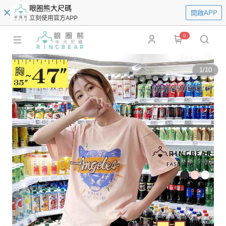
眼圈熊大尺碼
開啟APP
立刻使用官方APP
0
1
/
10