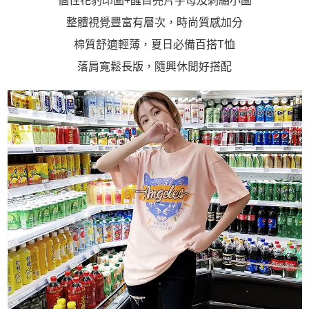
個性花豹印圖+醒目亮片字母及刺繡小圖
https://aftee.tw/terms/#terms3
３．未成年的使用者請事先徵得法定代理人或監護人之同意方可使用
整體視覺豐富有層次，時尚質感加分
「AFTEE先享後付」，若未經同意申辦者引起之損失，本公司不負相關責
任。
棉質舒適輕薄，夏日必備百搭T恤
４．使用「AFTEE先享後付」時，將依據個別帳號之用戶狀況，依本公司即
落肩寬鬆長版，隨興休閒好搭配
時審查核予不同之上限額度；若仍有額度不足之情形，本公司將視審查結果
請求用戶進行身份認證。
５．嚴禁一人註冊多個帳號或使用他人資訊註冊。若發現惡意使用之情形，
恩沛科技股份有限公司將有權停止該用戶之使用額度並採取法律行動。