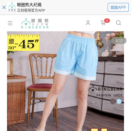
眼圈熊大尺碼
開啟APP
立刻使用官方APP
0
1
/
10