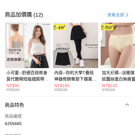
付款方式
信用卡一次付款
商品加價購 (12)
查看全部
超商取貨付款
LINE Pay
Apple Pay
街口支付
悠遊付
小可愛--舒適百搭修身
內搭--你的大學T疊搭
加大尺碼--淡雅
莫代爾棉短版細肩帶素
神器修飾臀部下擺萬用
紋蠶絲蛋白無痕
Google Pay
色背心(白.黑.灰L-2L)-
內搭裙/遮臀裙(黑2L-
角內褲(白.粉.藍.黃
NT$90
NT$180
NT$140
NT$100
NT$190
NT$150
U582眼圈熊中大尺碼
6L)-Q155眼圈熊中大
3L)-L28眼圈熊
全盈+PAY
尺碼
碼
大哥付你分期
商品特色
相關說明
商品編號
【大哥付你分期使用說明】
AFTEE先享後付
1.本服務由台灣大哥大提供，台灣大哥大用戶可立即使用無須另外申請。
6255665
2.付款方式選擇「大哥付你分期」，訂單成立後會自動跳轉到大哥付的交易
相關說明
流程，驗證手機門號後，選擇欲分期的期數、繳款截止日，確認付款後即完