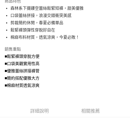
商品特色
【關於「AFTEE先享後付」】
成交易。
ATM付款
AFTEE先享後付是「在收到商品之後才付款」的支付方式。 讓您購物簡單
森林系下擺鏤空蕾絲鬆緊短褲，甜美優雅
3.實際核准額度、可分期數及費用金額請依後續交易確認頁面所載為準。
便利好安心！
4.訂單成立30分鐘內，如未前往確認交易或遇審核未通過，訂單將自動取
口袋蕾絲拼接，浪漫交錯衝突美感
１．簡單：不需註冊會員、不需綁卡、不需儲值。
運送方式
消。如遇「轉專審核」未通過狀況，表示未達大哥付你分期系統評分，恕無
２．便利：只要手機號碼，簡訊認證，即可結帳。
剪裁簡約休閒，春夏必備單品
法說明評估內容。
３．安心：先確認商品／服務後，再付款。
全家取貨付款
鬆緊褲頭彈性穿脫好自在
【繳款方式說明】
1.分期款項不併入電信帳單，「大哥付你分期」於每月結算日後寄送繳費提
每筆NT$70，滿NT$699(含以上)免運費
棉麻布料材質，透氣涼爽，今夏必敗！
【「AFTEE先享後付」結帳流程】
醒簡訊。
１．於結帳方式選擇「AFTEE先享後付」後，將跳轉至「AFTEE先享後付」
2.透過簡訊連結打開帳單後，可選擇「超商條碼／台灣大直營門市／銀行轉
付款後全家取貨
結帳頁面，進行簡訊認證並確認金額後，即可完成結帳。
銷售重點
帳／街口支付／iPASS MONEY」等通路繳費。
２．訂單成立數日內，您將收到繳費通知簡訊。
每筆NT$70，滿NT$699(含以上)免運費
■鬆緊褲頭穿脫方便
３．收到繳費通知簡訊後14天內，點擊此簡訊中的連結，可透過四大超商／
【注意事項】
■口袋美觀實用性高
ATM／網路銀行／等多元方式進行付款，方視為交易完成。
7-11取貨付款
1.本服務係由「台灣大哥大股份有限公司」（以下簡稱本公司）所提供，讓
※ 請注意：結帳手續完成當下不需立刻繳費，但若您需要取消訂單，請聯絡
■優雅蕾絲拼接褲管
用戶於交易時，得透過本服務購買商品或服務，並由商店將買賣／分期付款
每筆NT$70，滿NT$799(含以上)免運費
購買商品的店家。未經商家同意取消之訂單仍視為有效，需透過AFTEE先享
買賣價金債權讓與本公司後，依約使用本公司帳單繳交帳款。
■簡約搭配優雅大方
後付繳納相關費用。
2.基於同意付款使用「大哥付你分期」之契約關係目的，商店將以您的個人
付款後7-11取貨
※ 交易是否成功請以「AFTEE先享後付 」之結帳頁面顯示為準，若有關於
■棉麻材質透氣涼爽
資料（包含姓名、電話或地址）提供予台灣大哥大進項蒐集、處理及利用，
是否繳費成功／繳費後需取消欲退款等相關疑問，請聯繫「AFTEE先享後付
每筆NT$70，滿NT$699(含以上)免運費
由本公司與您本人進行分期帳單所需資料之確認、核對及更正。
客戶支援中心」
https://netprotections.freshdesk.com/support/home
3.完整用戶服務條款，請詳閱以下連結：
https://oppay.tw/userRule
宅配
【注意事項】
詳細說明
相關推薦
１．透過由恩沛科技股份有限公司提供之「AFTEE先享後付」服務完成之交
每筆NT$100，滿NT$1,000(含以上)免運費
易，需依本服務之必要範圍內提供個人資料，並將交易相關給付款項請求債
權轉讓予恩沛科技股份有限公司。
２．關於個人資料處理事宜，請瀏覽以下網址：