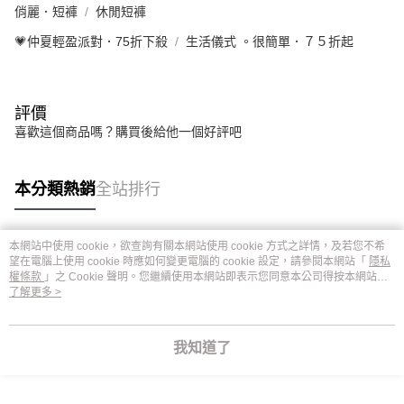
俏麗．短褲
休閒短褲
💗仲夏輕盈派對．75折下殺
生活儀式 。很簡單．７５折起
評價
喜歡這個商品嗎？購買後給他一個好評吧
本分類熱銷
全站排行
本網站中使用 cookie，欲查詢有關本網站使用 cookie 方式之詳情，及若您不希
熱門標籤
望在電腦上使用 cookie 時應如何變更電腦的 cookie 設定，請參閱本網站「
隱私
權條款
」之 Cookie 聲明。您繼續使用本網站即表示您同意本公司得按本網站使
用條款之 Cookie 聲明使用 cookie。
了解更多 >
我知道了