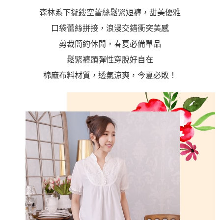
https://aftee.tw/terms/#terms3
３．未成年的使用者請事先徵得法定代理人或監護人之同意方可使用
森林系下擺鏤空蕾絲鬆緊短褲，甜美優雅
「AFTEE先享後付」，若未經同意申辦者引起之損失，本公司不負相關責
口袋蕾絲拼接，浪漫交錯衝突美感
任。
４．使用「AFTEE先享後付」時，將依據個別帳號之用戶狀況，依本公司即
剪裁簡約休閒，春夏必備單品
時審查核予不同之上限額度；若仍有額度不足之情形，本公司將視審查結果
請求用戶進行身份認證。
鬆緊褲頭彈性穿脫好自在
５．嚴禁一人註冊多個帳號或使用他人資訊註冊。若發現惡意使用之情形，
恩沛科技股份有限公司將有權停止該用戶之使用額度並採取法律行動。
棉麻布料材質，透氣涼爽，今夏必敗！