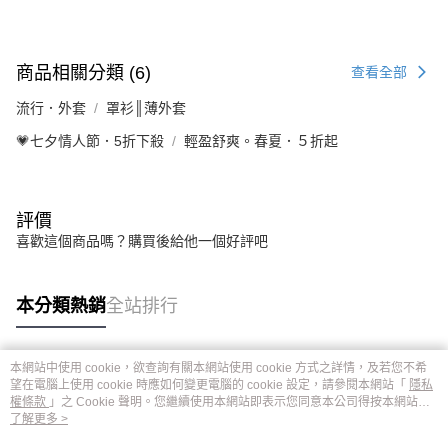
商品相關分類 (6)
查看全部
流行．外套
罩衫║薄外套
💗七夕情人節．5折下殺
輕盈舒爽。春夏．５折起
評價
喜歡這個商品嗎？購買後給他一個好評吧
本分類熱銷
全站排行
本網站中使用 cookie，欲查詢有關本網站使用 cookie 方式之詳情，及若您不希
熱門標籤
望在電腦上使用 cookie 時應如何變更電腦的 cookie 設定，請參閱本網站「
隱私
權條款
」之 Cookie 聲明。您繼續使用本網站即表示您同意本公司得按本網站使
用條款之 Cookie 聲明使用 cookie。
了解更多 >