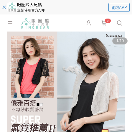
眼圈熊大尺碼
開啟APP
立刻使用官方APP
0
1
/
10