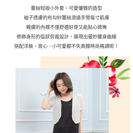
https://aftee.tw/terms/#terms3
３．未成年的使用者請事先徵得法定代理人或監護人之同意方可使用
蕾絲短版小外套，可愛優雅的造型
「AFTEE先享後付」，若未經同意申辦者引起之損失，本公司不負相關責
袖子透膚的布勾紗蕾絲滑過手臂每寸肌膚
任。
４．使用「AFTEE先享後付」時，將依據個別帳號之用戶狀況，依本公司即
親膚的內裡不僅舒適好穿又能貼心遮掩
時審查核予不同之上限額度；若仍有額度不足之情形，本公司將視審查結果
請求用戶進行身份認證。
修飾身形的弧狀剪裁設計，展現出曼妙腰身曲線
５．嚴禁一人註冊多個帳號或使用他人資訊註冊。若發現惡意使用之情形，
恩沛科技股份有限公司將有權停止該用戶之使用額度並採取法律行動。
搭配洋裝、背心、小可愛都不失高雅時尚格調呢！