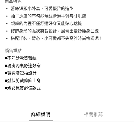
商品特色
【關於「AFTEE先享後付」】
成交易。
ATM付款
AFTEE先享後付是「在收到商品之後才付款」的支付方式。 讓您購物簡單
蕾絲短版小外套，可愛優雅的造型
3.實際核准額度、可分期數及費用金額請依後續交易確認頁面所載為準。
便利好安心！
4.訂單成立30分鐘內，如未前往確認交易或遇審核未通過，訂單將自動取
袖子透膚的布勾紗蕾絲滑過手臂每寸肌膚
１．簡單：不需註冊會員、不需綁卡、不需儲值。
運送方式
消。如遇「轉專審核」未通過狀況，表示未達大哥付你分期系統評分，恕無
２．便利：只要手機號碼，簡訊認證，即可結帳。
親膚的內裡不僅舒適好穿又能貼心遮掩
法說明評估內容。
３．安心：先確認商品／服務後，再付款。
全家取貨付款
修飾身形的弧狀剪裁設計，展現出曼妙腰身曲線
【繳款方式說明】
1.分期款項不併入電信帳單，「大哥付你分期」於每月結算日後寄送繳費提
每筆NT$70，滿NT$699(含以上)免運費
搭配洋裝、背心、小可愛都不失高雅時尚格調呢！
【「AFTEE先享後付」結帳流程】
醒簡訊。
１．於結帳方式選擇「AFTEE先享後付」後，將跳轉至「AFTEE先享後付」
2.透過簡訊連結打開帳單後，可選擇「超商條碼／台灣大直營門市／銀行轉
付款後全家取貨
結帳頁面，進行簡訊認證並確認金額後，即可完成結帳。
銷售重點
帳／街口支付／iPASS MONEY」等通路繳費。
２．訂單成立數日內，您將收到繳費通知簡訊。
每筆NT$70，滿NT$699(含以上)免運費
■不勾紗軟質蕾絲
３．收到繳費通知簡訊後14天內，點擊此簡訊中的連結，可透過四大超商／
【注意事項】
■親膚內裏舒適好穿
ATM／網路銀行／等多元方式進行付款，方視為交易完成。
7-11取貨付款
1.本服務係由「台灣大哥大股份有限公司」（以下簡稱本公司）所提供，讓
※ 請注意：結帳手續完成當下不需立刻繳費，但若您需要取消訂單，請聯絡
■微透膚短袖設計
用戶於交易時，得透過本服務購買商品或服務，並由商店將買賣／分期付款
每筆NT$70，滿NT$799(含以上)免運費
購買商品的店家。未經商家同意取消之訂單仍視為有效，需透過AFTEE先享
買賣價金債權讓與本公司後，依約使用本公司帳單繳交帳款。
■弧狀剪裁修飾上身
後付繳納相關費用。
2.基於同意付款使用「大哥付你分期」之契約關係目的，商店將以您的個人
付款後7-11取貨
※ 交易是否成功請以「AFTEE先享後付 」之結帳頁面顯示為準，若有關於
■淑女氣質必備款式
資料（包含姓名、電話或地址）提供予台灣大哥大進項蒐集、處理及利用，
是否繳費成功／繳費後需取消欲退款等相關疑問，請聯繫「AFTEE先享後付
每筆NT$70，滿NT$699(含以上)免運費
由本公司與您本人進行分期帳單所需資料之確認、核對及更正。
客戶支援中心」
https://netprotections.freshdesk.com/support/home
3.完整用戶服務條款，請詳閱以下連結：
https://oppay.tw/userRule
宅配
【注意事項】
詳細說明
相關推薦
１．透過由恩沛科技股份有限公司提供之「AFTEE先享後付」服務完成之交
每筆NT$100，滿NT$1,000(含以上)免運費
易，需依本服務之必要範圍內提供個人資料，並將交易相關給付款項請求債
權轉讓予恩沛科技股份有限公司。
２．關於個人資料處理事宜，請瀏覽以下網址：