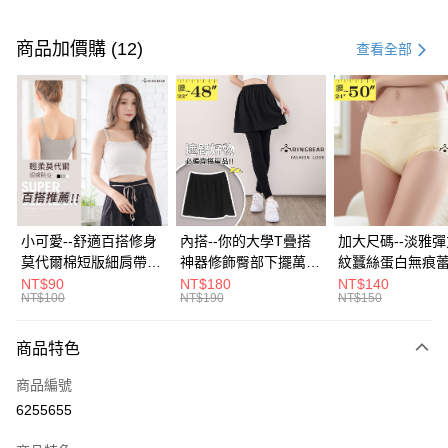
付款方式
信用卡一次付款
商品加價購 (12)
查看全部
超商取貨付款
LINE Pay
Apple Pay
街口支付
悠遊付
小可愛--舒適百搭修身
內搭--你的大學T疊搭
加大尺碼--淡雅
莫代爾棉短版細肩帶素
神器修飾臀部下擺萬用
紋蠶絲蛋白無痕
Google Pay
色背心(白.黑.灰L-2L)-
內搭裙/遮臀裙(黑2L-
角內褲(白.粉.藍.黃
NT$90
NT$180
NT$140
NT$100
NT$190
NT$150
U582眼圈熊中大尺碼
6L)-Q155眼圈熊中大
3L)-L28眼圈熊
全盈+PAY
尺碼
碼
大哥付你分期
商品特色
相關說明
商品編號
【大哥付你分期使用說明】
AFTEE先享後付
1.本服務由台灣大哥大提供，台灣大哥大用戶可立即使用無須另外申請。
6255655
2.付款方式選擇「大哥付你分期」，訂單成立後會自動跳轉到大哥付的交易
相關說明
流程，驗證手機門號後，選擇欲分期的期數、繳款截止日，確認付款後即完