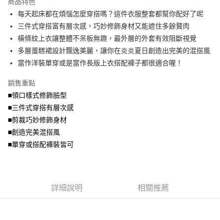
商品特色
【關於「AFTEE先享後付」】
成交易。
ATM付款
AFTEE先享後付是「在收到商品之後才付款」的支付方式。 讓您購物簡單
每天起床都在煩惱怎麼穿搭嗎？這件衣服整套都幫你配好了呢
3.實際核准額度、可分期數及費用金額請依後續交易確認頁面所載為準。
便利好安心！
4.訂單成立30分鐘內，如未前往確認交易或遇審核未通過，訂單將自動取
三件式穿搭富有層次感，巧妙修飾身材又能遮住多餘贅肉
１．簡單：不需註冊會員、不需綁卡、不需儲值。
運送方式
消。如遇「轉專審核」未通過狀況，表示未達大哥付你分期系統評分，恕無
２．便利：只要手機號碼，簡訊認證，即可結帳。
橫條紋上衣讓整體不呆板無趣，最外層的外套有效阻斷視覺
法說明評估內容。
３．安心：先確認商品／服務後，再付款。
全家取貨付款
多層蛋糕裙設計飄逸美麗，讓你在炎炎夏日創造出完美的混搭風
【繳款方式說明】
1.分期款項不併入電信帳單，「大哥付你分期」於每月結算日後寄送繳費提
每筆NT$70，滿NT$699(含以上)免運費
當作洋裝單穿或是當作長版上衣搭配褲子都很適合喔！
【「AFTEE先享後付」結帳流程】
醒簡訊。
１．於結帳方式選擇「AFTEE先享後付」後，將跳轉至「AFTEE先享後付」
2.透過簡訊連結打開帳單後，可選擇「超商條碼／台灣大直營門市／銀行轉
付款後全家取貨
結帳頁面，進行簡訊認證並確認金額後，即可完成結帳。
銷售重點
帳／街口支付／iPASS MONEY」等通路繳費。
２．訂單成立數日內，您將收到繳費通知簡訊。
每筆NT$70，滿NT$699(含以上)免運費
■領口樣式修飾臉型
３．收到繳費通知簡訊後14天內，點擊此簡訊中的連結，可透過四大超商／
【注意事項】
■三件式穿搭有層次感
ATM／網路銀行／等多元方式進行付款，方視為交易完成。
7-11取貨付款
1.本服務係由「台灣大哥大股份有限公司」（以下簡稱本公司）所提供，讓
※ 請注意：結帳手續完成當下不需立刻繳費，但若您需要取消訂單，請聯絡
■剪裁巧妙修飾身材
用戶於交易時，得透過本服務購買商品或服務，並由商店將買賣／分期付款
每筆NT$70，滿NT$799(含以上)免運費
購買商品的店家。未經商家同意取消之訂單仍視為有效，需透過AFTEE先享
買賣價金債權讓與本公司後，依約使用本公司帳單繳交帳款。
■創造完美混搭風
後付繳納相關費用。
2.基於同意付款使用「大哥付你分期」之契約關係目的，商店將以您的個人
付款後7-11取貨
※ 交易是否成功請以「AFTEE先享後付 」之結帳頁面顯示為準，若有關於
■單穿或搭配褲裝皆可
資料（包含姓名、電話或地址）提供予台灣大哥大進項蒐集、處理及利用，
是否繳費成功／繳費後需取消欲退款等相關疑問，請聯繫「AFTEE先享後付
每筆NT$70，滿NT$699(含以上)免運費
由本公司與您本人進行分期帳單所需資料之確認、核對及更正。
客戶支援中心」
https://netprotections.freshdesk.com/support/home
3.完整用戶服務條款，請詳閱以下連結：
https://oppay.tw/userRule
宅配
【注意事項】
詳細說明
相關推薦
１．透過由恩沛科技股份有限公司提供之「AFTEE先享後付」服務完成之交
每筆NT$100，滿NT$1,000(含以上)免運費
易，需依本服務之必要範圍內提供個人資料，並將交易相關給付款項請求債
權轉讓予恩沛科技股份有限公司。
２．關於個人資料處理事宜，請瀏覽以下網址：