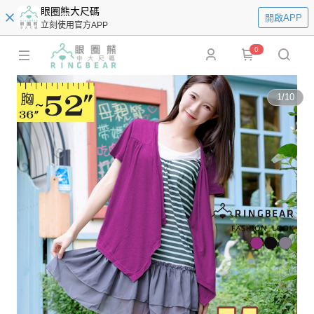
眼圈熊大尺碼
開啟APP
立刻使用官方APP
0
1
/
10