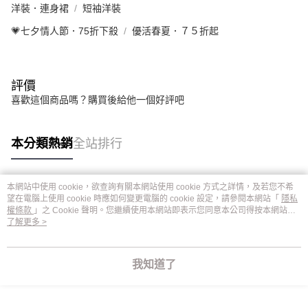
洋裝．連身裙
短袖洋裝
💗七夕情人節．75折下殺
優活春夏．７５折起
評價
喜歡這個商品嗎？購買後給他一個好評吧
本分類熱銷
全站排行
本網站中使用 cookie，欲查詢有關本網站使用 cookie 方式之詳情，及若您不希
熱門標籤
望在電腦上使用 cookie 時應如何變更電腦的 cookie 設定，請參閱本網站「
隱私
權條款
」之 Cookie 聲明。您繼續使用本網站即表示您同意本公司得按本網站使
用條款之 Cookie 聲明使用 cookie。
了解更多 >
我知道了