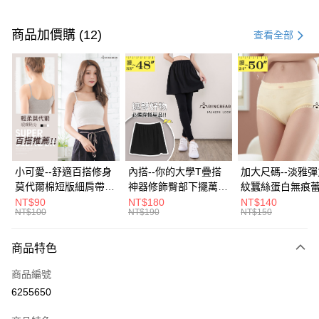
付款方式
信用卡一次付款
商品加價購 (12)
查看全部
超商取貨付款
LINE Pay
Apple Pay
街口支付
悠遊付
小可愛--舒適百搭修身
內搭--你的大學T疊搭
加大尺碼--淡雅
莫代爾棉短版細肩帶素
神器修飾臀部下擺萬用
紋蠶絲蛋白無痕
Google Pay
色背心(白.黑.灰L-2L)-
內搭裙/遮臀裙(黑2L-
角內褲(白.粉.藍.黃
NT$90
NT$180
NT$140
NT$100
NT$190
NT$150
U582眼圈熊中大尺碼
6L)-Q155眼圈熊中大
3L)-L28眼圈熊
全盈+PAY
尺碼
碼
大哥付你分期
商品特色
相關說明
商品編號
【大哥付你分期使用說明】
AFTEE先享後付
1.本服務由台灣大哥大提供，台灣大哥大用戶可立即使用無須另外申請。
6255650
2.付款方式選擇「大哥付你分期」，訂單成立後會自動跳轉到大哥付的交易
相關說明
流程，驗證手機門號後，選擇欲分期的期數、繳款截止日，確認付款後即完