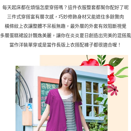
https://aftee.tw/terms/#terms3
３．未成年的使用者請事先徵得法定代理人或監護人之同意方可使用
每天起床都在煩惱怎麼穿搭嗎？這件衣服整套都幫你配好了呢
「AFTEE先享後付」，若未經同意申辦者引起之損失，本公司不負相關責
三件式穿搭富有層次感，巧妙修飾身材又能遮住多餘贅肉
任。
４．使用「AFTEE先享後付」時，將依據個別帳號之用戶狀況，依本公司即
橫條紋上衣讓整體不呆板無趣，最外層的外套有效阻斷視覺
時審查核予不同之上限額度；若仍有額度不足之情形，本公司將視審查結果
請求用戶進行身份認證。
多層蛋糕裙設計飄逸美麗，讓你在炎炎夏日創造出完美的混搭風
５．嚴禁一人註冊多個帳號或使用他人資訊註冊。若發現惡意使用之情形，
恩沛科技股份有限公司將有權停止該用戶之使用額度並採取法律行動。
當作洋裝單穿或是當作長版上衣搭配褲子都很適合喔！