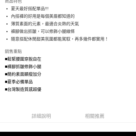
商品特色
【關於「AFTEE先享後付」】
成交易。
ATM付款
AFTEE先享後付是「在收到商品之後才付款」的支付方式。 讓您購物簡單
夏天最好搭配單品!!!
3.實際核准額度、可分期數及費用金額請依後續交易確認頁面所載為準。
便利好安心！
4.訂單成立30分鐘內，如未前往確認交易或遇審核未通過，訂單將自動取
內搭褲的好用是每個美眉都知道的
１．簡單：不需註冊會員、不需綁卡、不需儲值。
運送方式
消。如遇「轉專審核」未通過狀況，表示未達大哥付你分期系統評分，恕無
２．便利：只要手機號碼，簡訊認證，即可結帳。
薄質素面的元素，最適合炎熱的天氣
法說明評估內容。
３．安心：先確認商品／服務後，再付款。
全家取貨付款
褲腳做出抓皺，可以修飾小腿線條
【繳款方式說明】
1.分期款項不併入電信帳單，「大哥付你分期」於每月結算日後寄送繳費提
每筆NT$70，滿NT$699(含以上)免運費
隨意搭配休閒甜美氛圍都能駕馭，再多幾件都實用！
【「AFTEE先享後付」結帳流程】
醒簡訊。
１．於結帳方式選擇「AFTEE先享後付」後，將跳轉至「AFTEE先享後付」
2.透過簡訊連結打開帳單後，可選擇「超商條碼／台灣大直營門市／銀行轉
付款後全家取貨
結帳頁面，進行簡訊認證並確認金額後，即可完成結帳。
銷售重點
帳／街口支付／iPASS MONEY」等通路繳費。
２．訂單成立數日內，您將收到繳費通知簡訊。
每筆NT$70，滿NT$699(含以上)免運費
■鬆緊腰圍穿脫自在
３．收到繳費通知簡訊後14天內，點擊此簡訊中的連結，可透過四大超商／
【注意事項】
■褲腳抓皺修飾小腿
ATM／網路銀行／等多元方式進行付款，方視為交易完成。
7-11取貨付款
1.本服務係由「台灣大哥大股份有限公司」（以下簡稱本公司）所提供，讓
※ 請注意：結帳手續完成當下不需立刻繳費，但若您需要取消訂單，請聯絡
■簡約素面顯瘦加分
用戶於交易時，得透過本服務購買商品或服務，並由商店將買賣／分期付款
每筆NT$70，滿NT$799(含以上)免運費
購買商品的店家。未經商家同意取消之訂單仍視為有效，需透過AFTEE先享
買賣價金債權讓與本公司後，依約使用本公司帳單繳交帳款。
■夏季必備單品
後付繳納相關費用。
2.基於同意付款使用「大哥付你分期」之契約關係目的，商店將以您的個人
付款後7-11取貨
※ 交易是否成功請以「AFTEE先享後付 」之結帳頁面顯示為準，若有關於
■台灣製造質感超優
資料（包含姓名、電話或地址）提供予台灣大哥大進項蒐集、處理及利用，
是否繳費成功／繳費後需取消欲退款等相關疑問，請聯繫「AFTEE先享後付
每筆NT$70，滿NT$699(含以上)免運費
由本公司與您本人進行分期帳單所需資料之確認、核對及更正。
客戶支援中心」
https://netprotections.freshdesk.com/support/home
3.完整用戶服務條款，請詳閱以下連結：
https://oppay.tw/userRule
宅配
【注意事項】
詳細說明
相關推薦
１．透過由恩沛科技股份有限公司提供之「AFTEE先享後付」服務完成之交
每筆NT$100，滿NT$1,000(含以上)免運費
易，需依本服務之必要範圍內提供個人資料，並將交易相關給付款項請求債
權轉讓予恩沛科技股份有限公司。
２．關於個人資料處理事宜，請瀏覽以下網址：