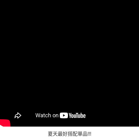
https://aftee.tw/terms/#terms3
３．未成年的使用者請事先徵得法定代理人或監護人之同意方可使用
「AFTEE先享後付」，若未經同意申辦者引起之損失，本公司不負相關責
任。
４．使用「AFTEE先享後付」時，將依據個別帳號之用戶狀況，依本公司即
時審查核予不同之上限額度；若仍有額度不足之情形，本公司將視審查結果
請求用戶進行身份認證。
５．嚴禁一人註冊多個帳號或使用他人資訊註冊。若發現惡意使用之情形，
恩沛科技股份有限公司將有權停止該用戶之使用額度並採取法律行動。
夏天最好搭配單品!!!