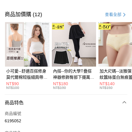
付款方式
信用卡一次付款
商品加價購 (12)
查看全部
超商取貨付款
LINE Pay
Apple Pay
街口支付
悠遊付
小可愛--舒適百搭修身
內搭--你的大學T疊搭
加大尺碼--淡雅
莫代爾棉短版細肩帶素
神器修飾臀部下擺萬用
紋蠶絲蛋白無痕
Google Pay
色背心(白.黑.灰L-2L)-
內搭裙/遮臀裙(黑2L-
角內褲(白.粉.藍.黃
NT$90
NT$180
NT$140
NT$100
NT$190
NT$150
U582眼圈熊中大尺碼
6L)-Q155眼圈熊中大
3L)-L28眼圈熊
全盈+PAY
尺碼
碼
大哥付你分期
商品特色
相關說明
商品編號
【大哥付你分期使用說明】
AFTEE先享後付
1.本服務由台灣大哥大提供，台灣大哥大用戶可立即使用無須另外申請。
6195052
2.付款方式選擇「大哥付你分期」，訂單成立後會自動跳轉到大哥付的交易
相關說明
流程，驗證手機門號後，選擇欲分期的期數、繳款截止日，確認付款後即完