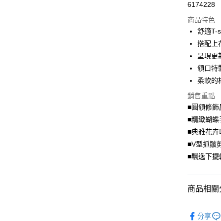
6174228
超商取貨
商品特色
LINE Pay
舒適T-
搭配上
Apple Pay
呈現更
街口支付
領口特
柔軟的
悠遊付
銷售重點
Google Pa
■圓領修飾
全盈+PAY
■精緻蝴蝶
■典雅花卉
大哥付你
■V型抓皺
相關說明
■飄逸下擺
【大哥付
AFTEE先
1.本服務
2.付款方
相關說明
流程，驗
【關於「A
商品相關分
ATM付款
完成交易
AFTEE
3.實際核
便利好安
優雅．上
4.訂單成
１．簡單
分享