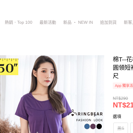
熱銷．Top 100
最新活動
新品 ‧ NEW IN
追加到貨
新客
棉T-
圓領短袖
尺
App 獨享
NT$290
NT$2
選項
黑S