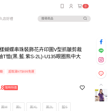
0
入店好禮
-花樣蝴蝶串珠裝飾花卉印圖V型抓皺剪裁
T恤(黑.藍.紫S-2L)-U135眼圈熊中大
活動
超取滿NT$699免運
18
限時特價
黑M
黑L
黑XL
黑2L
藍S