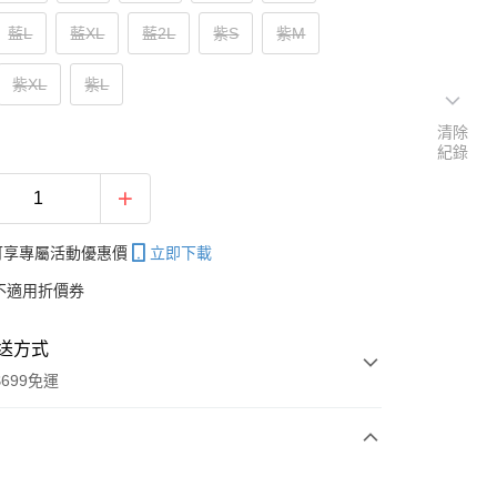
藍L
藍XL
藍2L
紫S
紫M
紫XL
紫L
清除
紀錄
帳可享專屬活動優惠價
立即下載
不適用折價券
送方式
699免運
次付款