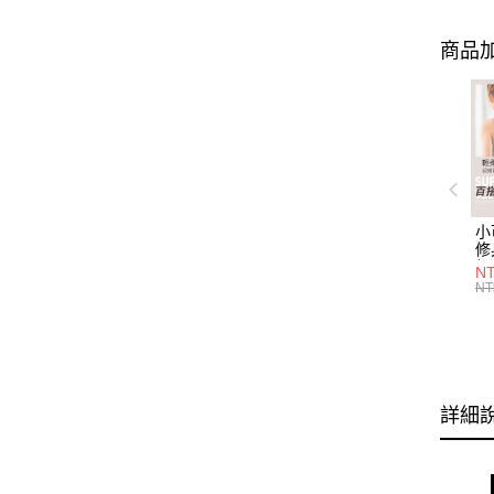
商品加
小
修
細
N
(白
NT
U
尺
詳細