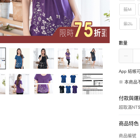
藍M
紫2L
數量
App 結
※ 本商品
付款與運
超取滿NT$
付款方式
商品特色
信用卡一
商品編號