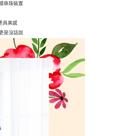
蝶串珠裝置
更具美感
更是沒話說