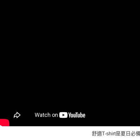
４．使用「
即時審查
結果請求
５．嚴禁
形，恩沛
動。
舒適T-shirt是夏日必