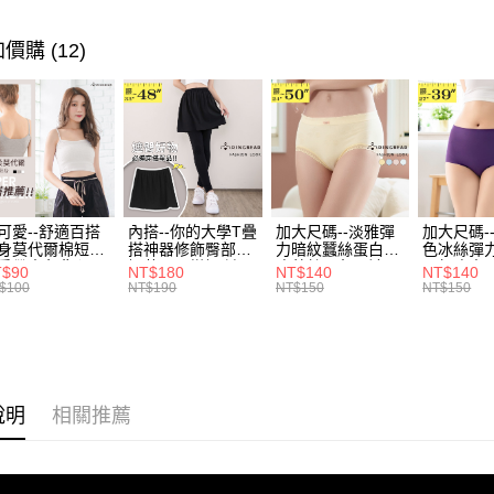
消。如遇
２．便利
➤ 限量搶購
運送方式
無法說明
３．安心
【繳款方
💗七夕情
價購 (12)
全家取貨
1.分期款
【「AFT
風格系列 - 
醒簡訊。
每筆NT$7
１．於結帳
2.透過簡
付」結帳
帳／街口支
付款後全
２．訂單
３．收到繳
每筆NT$7
【注意事
／ATM／
1.本服務
※ 請注意
7-11取貨
用戶於交
絡購買商品
款買賣價
先享後付
每筆NT$7
可愛--舒適百搭
內搭--你的大學T疊
加大尺碼--淡雅彈
加大尺碼-
2.基於同
※ 交易是
身莫代爾棉短版
搭神器修飾臀部下
力暗紋蠶絲蛋白無
色冰絲彈
資料（包
是否繳費成
付款後7-1
肩帶素色背心
擺萬用內搭裙/遮臀
痕蕾絲三角內褲
臀無痕中
T$90
NT$180
NT$140
NT$140
用，由本
付客戶支
.黑.灰L-2L)-
裙(黑2L-6L)-Q155
(白.粉.藍.黃XL-
褲(黑.紅.粉
$100
NT$190
NT$150
NT$150
每筆NT$7
3.完整用
582眼圈熊中大
眼圈熊中大尺碼
3L)-L28眼圈熊中
3L)-L1
碼
大尺碼
大尺碼
【注意事
宅配
１．透過由
交易，需
每筆NT$1
求債權轉
２．關於
說明
相關推薦
https://aft
３．未成
「AFTE
任。