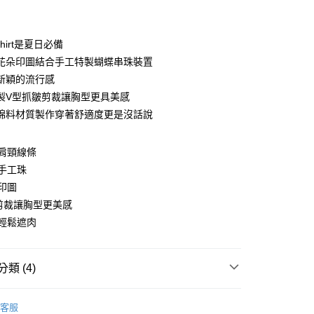
付款
shirt是夏日必備
花朵印圖結合手工特製蝴蝶串珠裝置
新穎的流行感
製V型抓皺剪裁讓胸型更具美感
棉料材質製作穿著舒適度更是沒話說
y
肩頸線條
手工珠
印圖
分期
剪裁讓胸型更美感
輕鬆遮肉
你分期使用說明】
享後付
由台灣大哥大提供，台灣大哥大用戶可立即使用無須另外申請。
式選擇「大哥付你分期」，訂單成立後會自動跳轉到大哥付的交易
證手機門號後，選擇欲分期的期數、繳款截止日，確認付款後即
FTEE先享後付」】
類 (4)
。
先享後付是「在收到商品之後才付款」的支付方式。 讓您購物簡單
准額度、可分期數及費用金額請依後續交易確認頁面所載為準。
心！
衣
短袖上衣
立30分鐘內，如未前往確認交易或遇審核未通過，訂單將自動取
：不需註冊會員、不需綁卡、不需儲值。
客服