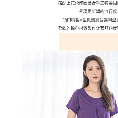
搭配上花朵印圖結合手工特製蝴
呈現更新穎的流行感
領口特製V型抓皺剪裁讓胸型
柔軟的棉料材質製作穿著舒適度