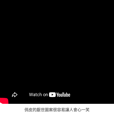
https://aftee.tw/terms/#terms3
３．未成年的使用者請事先徵得法定代理人或監護人之同意方可使用
「AFTEE先享後付」，若未經同意申辦者引起之損失，本公司不負相關責
任。
４．使用「AFTEE先享後付」時，將依據個別帳號之用戶狀況，依本公司即
時審查核予不同之上限額度；若仍有額度不足之情形，本公司將視審查結果
請求用戶進行身份認證。
５．嚴禁一人註冊多個帳號或使用他人資訊註冊。若發現惡意使用之情形，
恩沛科技股份有限公司將有權停止該用戶之使用額度並採取法律行動。
俏皮的厭世圖案很容易讓人會心一笑