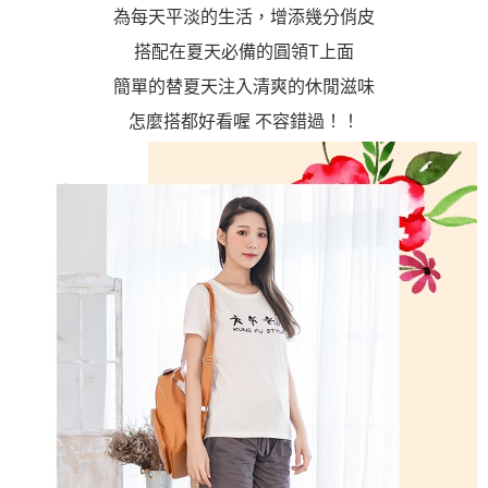
為每天平淡的生活，增添幾分俏皮
搭配在夏天必備的圓領T上面
簡單的替夏天注入清爽的休閒滋味
怎麼搭都好看喔 不容錯過！！