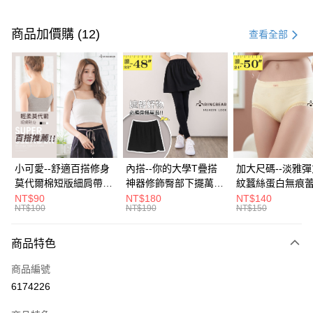
付款方式
信用卡一次付款
商品加價購 (12)
查看全部
超商取貨付款
LINE Pay
Apple Pay
街口支付
悠遊付
小可愛--舒適百搭修身
內搭--你的大學T疊搭
加大尺碼--淡雅
莫代爾棉短版細肩帶素
神器修飾臀部下擺萬用
紋蠶絲蛋白無痕
Google Pay
色背心(白.黑.灰L-2L)-
內搭裙/遮臀裙(黑2L-
角內褲(白.粉.藍.黃
NT$90
NT$180
NT$140
NT$100
NT$190
NT$150
U582眼圈熊中大尺碼
6L)-Q155眼圈熊中大
3L)-L28眼圈熊
全盈+PAY
尺碼
碼
大哥付你分期
商品特色
相關說明
商品編號
【大哥付你分期使用說明】
AFTEE先享後付
1.本服務由台灣大哥大提供，台灣大哥大用戶可立即使用無須另外申請。
6174226
2.付款方式選擇「大哥付你分期」，訂單成立後會自動跳轉到大哥付的交易
相關說明
流程，驗證手機門號後，選擇欲分期的期數、繳款截止日，確認付款後即完