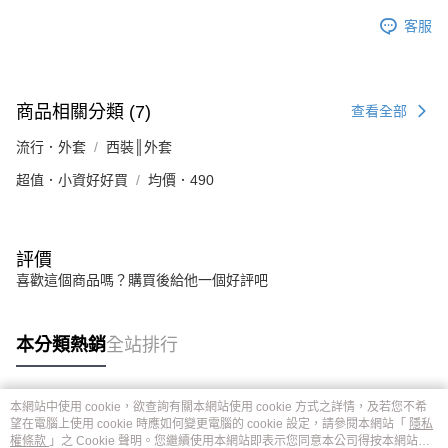
客服
商品相關分類 (7)
查看全部
流行．外套
西裝║外套
超值．小資好好買
均價．490
評價
喜歡這個商品嗎？購買後給他一個好評吧
本分類熱銷
全站排行
本網站中使用 cookie，欲查詢有關本網站使用 cookie 方式之詳情，及若您不希
熱門標籤
望在電腦上使用 cookie 時應如何變更電腦的 cookie 設定，請參閱本網站「
隱私
權條款
」之 Cookie 聲明。您繼續使用本網站即表示您同意本公司得按本網站使