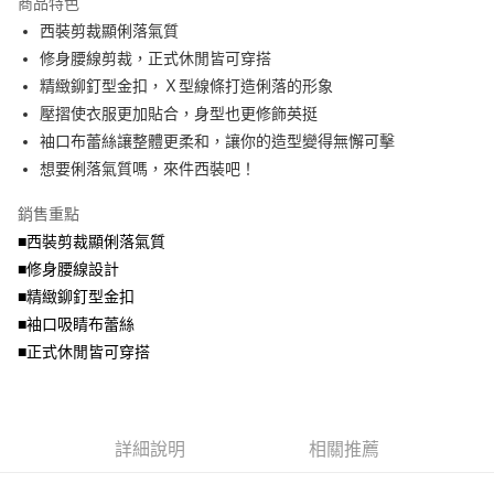
商品特色
【關於「AFTEE先享後付」】
成交易。
ATM付款
AFTEE先享後付是「在收到商品之後才付款」的支付方式。 讓您購物簡單
西裝剪裁顯俐落氣質
3.實際核准額度、可分期數及費用金額請依後續交易確認頁面所載為準。
便利好安心！
4.訂單成立30分鐘內，如未前往確認交易或遇審核未通過，訂單將自動取
修身腰線剪裁，正式休閒皆可穿搭
１．簡單：不需註冊會員、不需綁卡、不需儲值。
運送方式
消。如遇「轉專審核」未通過狀況，表示未達大哥付你分期系統評分，恕無
２．便利：只要手機號碼，簡訊認證，即可結帳。
精緻鉚釘型金扣，Ｘ型線條打造俐落的形象
法說明評估內容。
３．安心：先確認商品／服務後，再付款。
全家取貨付款
壓摺使衣服更加貼合，身型也更修飾英挺
【繳款方式說明】
1.分期款項不併入電信帳單，「大哥付你分期」於每月結算日後寄送繳費提
每筆NT$70，滿NT$699(含以上)免運費
袖口布蕾絲讓整體更柔和，讓你的造型變得無懈可擊
【「AFTEE先享後付」結帳流程】
醒簡訊。
１．於結帳方式選擇「AFTEE先享後付」後，將跳轉至「AFTEE先享後付」
想要俐落氣質嗎，來件西裝吧！
2.透過簡訊連結打開帳單後，可選擇「超商條碼／台灣大直營門市／銀行轉
付款後全家取貨
結帳頁面，進行簡訊認證並確認金額後，即可完成結帳。
帳／街口支付／iPASS MONEY」等通路繳費。
２．訂單成立數日內，您將收到繳費通知簡訊。
每筆NT$70，滿NT$699(含以上)免運費
銷售重點
３．收到繳費通知簡訊後14天內，點擊此簡訊中的連結，可透過四大超商／
【注意事項】
■西裝剪裁顯俐落氣質
ATM／網路銀行／等多元方式進行付款，方視為交易完成。
7-11取貨付款
1.本服務係由「台灣大哥大股份有限公司」（以下簡稱本公司）所提供，讓
※ 請注意：結帳手續完成當下不需立刻繳費，但若您需要取消訂單，請聯絡
■修身腰線設計
用戶於交易時，得透過本服務購買商品或服務，並由商店將買賣／分期付款
每筆NT$70，滿NT$799(含以上)免運費
購買商品的店家。未經商家同意取消之訂單仍視為有效，需透過AFTEE先享
買賣價金債權讓與本公司後，依約使用本公司帳單繳交帳款。
■精緻鉚釘型金扣
後付繳納相關費用。
2.基於同意付款使用「大哥付你分期」之契約關係目的，商店將以您的個人
付款後7-11取貨
※ 交易是否成功請以「AFTEE先享後付 」之結帳頁面顯示為準，若有關於
■袖口吸睛布蕾絲
資料（包含姓名、電話或地址）提供予台灣大哥大進項蒐集、處理及利用，
是否繳費成功／繳費後需取消欲退款等相關疑問，請聯繫「AFTEE先享後付
■正式休閒皆可穿搭
每筆NT$70，滿NT$699(含以上)免運費
由本公司與您本人進行分期帳單所需資料之確認、核對及更正。
客戶支援中心」
https://netprotections.freshdesk.com/support/home
3.完整用戶服務條款，請詳閱以下連結：
https://oppay.tw/userRule
宅配
【注意事項】
１．透過由恩沛科技股份有限公司提供之「AFTEE先享後付」服務完成之交
每筆NT$100，滿NT$1,000(含以上)免運費
易，需依本服務之必要範圍內提供個人資料，並將交易相關給付款項請求債
詳細說明
相關推薦
權轉讓予恩沛科技股份有限公司。
２．關於個人資料處理事宜，請瀏覽以下網址：