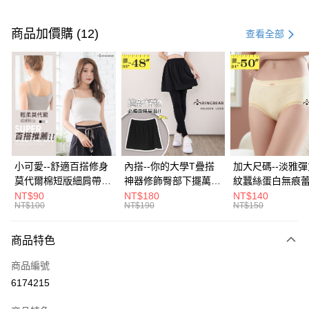
付款方式
信用卡一次付款
商品加價購 (12)
查看全部
超商取貨付款
LINE Pay
Apple Pay
街口支付
悠遊付
小可愛--舒適百搭修身
內搭--你的大學T疊搭
加大尺碼--淡雅
莫代爾棉短版細肩帶素
神器修飾臀部下擺萬用
紋蠶絲蛋白無痕
Google Pay
色背心(白.黑.灰L-2L)-
內搭裙/遮臀裙(黑2L-
角內褲(白.粉.藍.黃
NT$90
NT$180
NT$140
NT$100
NT$190
NT$150
U582眼圈熊中大尺碼
6L)-Q155眼圈熊中大
3L)-L28眼圈熊
全盈+PAY
尺碼
碼
大哥付你分期
商品特色
相關說明
商品編號
【大哥付你分期使用說明】
AFTEE先享後付
1.本服務由台灣大哥大提供，台灣大哥大用戶可立即使用無須另外申請。
6174215
2.付款方式選擇「大哥付你分期」，訂單成立後會自動跳轉到大哥付的交易
相關說明
流程，驗證手機門號後，選擇欲分期的期數、繳款截止日，確認付款後即完