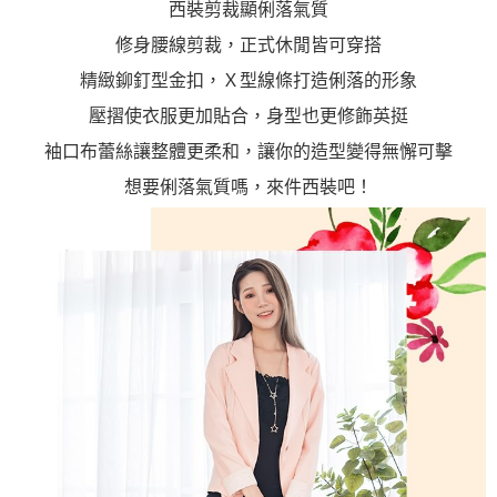
西裝剪裁顯俐落氣質
修身腰線剪裁，正式休閒皆可穿搭
精緻鉚釘型金扣，Ｘ型線條打造俐落的形象
壓摺使衣服更加貼合，身型也更修飾英挺
袖口布蕾絲讓整體更柔和，讓你的造型變得無懈可擊
想要俐落氣質嗎，來件西裝吧！