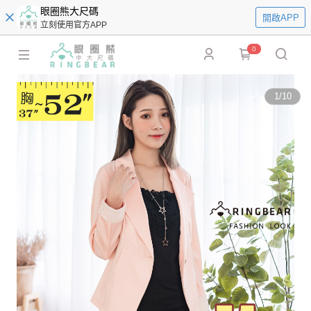
眼圈熊大尺碼
開啟APP
立刻使用官方APP
0
1
/
10