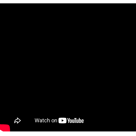
https://aftee.tw/terms/#terms3
３．未成年的使用者請事先徵得法定代理人或監護人之同意方可使用
「AFTEE先享後付」，若未經同意申辦者引起之損失，本公司不負相關責
任。
４．使用「AFTEE先享後付」時，將依據個別帳號之用戶狀況，依本公司即
時審查核予不同之上限額度；若仍有額度不足之情形，本公司將視審查結果
請求用戶進行身份認證。
５．嚴禁一人註冊多個帳號或使用他人資訊註冊。若發現惡意使用之情形，
恩沛科技股份有限公司將有權停止該用戶之使用額度並採取法律行動。