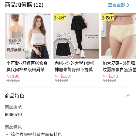
信用卡一次付款
商品加價購 (12)
查看全部
超商取貨付款
LINE Pay
Apple Pay
街口支付
悠遊付
小可愛--舒適百搭修身
內搭--你的大學T疊搭
加大尺碼--淡雅
莫代爾棉短版細肩帶素
神器修飾臀部下擺萬用
紋蠶絲蛋白無痕
Google Pay
色背心(白.黑.灰L-2L)-
內搭裙/遮臀裙(黑2L-
角內褲(白.粉.藍.黃
NT$90
NT$180
NT$140
NT$100
NT$190
NT$150
U582眼圈熊中大尺碼
6L)-Q155眼圈熊中大
3L)-L28眼圈熊
全盈+PAY
尺碼
碼
大哥付你分期
商品特色
相關說明
商品編號
【大哥付你分期使用說明】
AFTEE先享後付
1.本服務由台灣大哥大提供，台灣大哥大用戶可立即使用無須另外申請。
6066510
2.付款方式選擇「大哥付你分期」，訂單成立後會自動跳轉到大哥付的交易
相關說明
流程，驗證手機門號後，選擇欲分期的期數、繳款截止日，確認付款後即完
商品特色
【關於「AFTEE先享後付」】
成交易。
ATM付款
AFTEE先享後付是「在收到商品之後才付款」的支付方式。 讓您購物簡單
這件衣服很剪裁方面有特色
3.實際核准額度、可分期數及費用金額請依後續交易確認頁面所載為準。