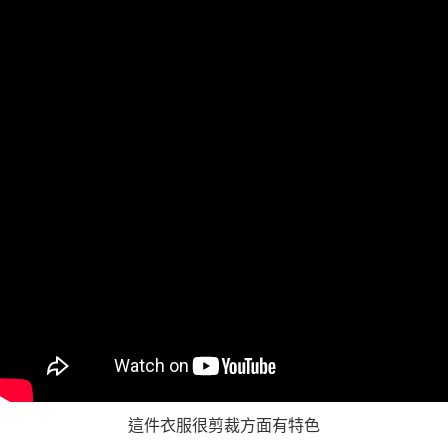
「AFTEE先享後付」，若未經同意申辦者引起之損失，本公司不負相關責
任。
４．使用「AFTEE先享後付」時，將依據個別帳號之用戶狀況，依本公司即
時審查核予不同之上限額度；若仍有額度不足之情形，本公司將視審查結果
請求用戶進行身份認證。
５．嚴禁一人註冊多個帳號或使用他人資訊註冊。若發現惡意使用之情形，
恩沛科技股份有限公司將有權停止該用戶之使用額度並採取法律行動。
這件衣服很剪裁方面有特色