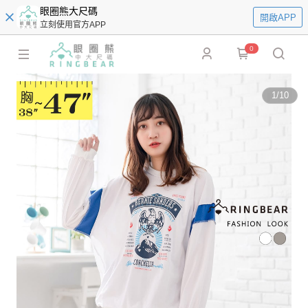
眼圈熊大尺碼
開啟APP
立刻使用官方APP
0
1
/
10