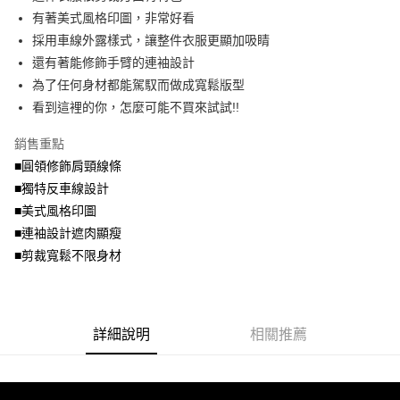
便利好安心！
4.訂單成立30分鐘內，如未前往確認交易或遇審核未通過，訂單將自動取
有著美式風格印圖，非常好看
１．簡單：不需註冊會員、不需綁卡、不需儲值。
運送方式
消。如遇「轉專審核」未通過狀況，表示未達大哥付你分期系統評分，恕無
２．便利：只要手機號碼，簡訊認證，即可結帳。
採用車線外露樣式，讓整件衣服更顯加吸睛
法說明評估內容。
３．安心：先確認商品／服務後，再付款。
全家取貨付款
還有著能修飾手臂的連袖設計
【繳款方式說明】
1.分期款項不併入電信帳單，「大哥付你分期」於每月結算日後寄送繳費提
每筆NT$70，滿NT$699(含以上)免運費
為了任何身材都能駕馭而做成寬鬆版型
【「AFTEE先享後付」結帳流程】
醒簡訊。
１．於結帳方式選擇「AFTEE先享後付」後，將跳轉至「AFTEE先享後付」
看到這裡的你，怎麼可能不買來試試!!
2.透過簡訊連結打開帳單後，可選擇「超商條碼／台灣大直營門市／銀行轉
付款後全家取貨
結帳頁面，進行簡訊認證並確認金額後，即可完成結帳。
帳／街口支付／iPASS MONEY」等通路繳費。
２．訂單成立數日內，您將收到繳費通知簡訊。
每筆NT$70，滿NT$699(含以上)免運費
銷售重點
３．收到繳費通知簡訊後14天內，點擊此簡訊中的連結，可透過四大超商／
【注意事項】
■圓領修飾肩頸線條
ATM／網路銀行／等多元方式進行付款，方視為交易完成。
7-11取貨付款
1.本服務係由「台灣大哥大股份有限公司」（以下簡稱本公司）所提供，讓
※ 請注意：結帳手續完成當下不需立刻繳費，但若您需要取消訂單，請聯絡
■獨特反車線設計
用戶於交易時，得透過本服務購買商品或服務，並由商店將買賣／分期付款
每筆NT$70，滿NT$799(含以上)免運費
購買商品的店家。未經商家同意取消之訂單仍視為有效，需透過AFTEE先享
買賣價金債權讓與本公司後，依約使用本公司帳單繳交帳款。
■美式風格印圖
後付繳納相關費用。
2.基於同意付款使用「大哥付你分期」之契約關係目的，商店將以您的個人
付款後7-11取貨
※ 交易是否成功請以「AFTEE先享後付 」之結帳頁面顯示為準，若有關於
■連袖設計遮肉顯瘦
資料（包含姓名、電話或地址）提供予台灣大哥大進項蒐集、處理及利用，
是否繳費成功／繳費後需取消欲退款等相關疑問，請聯繫「AFTEE先享後付
■剪裁寬鬆不限身材
每筆NT$70，滿NT$699(含以上)免運費
由本公司與您本人進行分期帳單所需資料之確認、核對及更正。
客戶支援中心」
https://netprotections.freshdesk.com/support/home
3.完整用戶服務條款，請詳閱以下連結：
https://oppay.tw/userRule
宅配
【注意事項】
１．透過由恩沛科技股份有限公司提供之「AFTEE先享後付」服務完成之交
每筆NT$100，滿NT$1,000(含以上)免運費
易，需依本服務之必要範圍內提供個人資料，並將交易相關給付款項請求債
詳細說明
相關推薦
權轉讓予恩沛科技股份有限公司。
２．關於個人資料處理事宜，請瀏覽以下網址：
https://aftee.tw/terms/#terms3
３．未成年的使用者請事先徵得法定代理人或監護人之同意方可使用