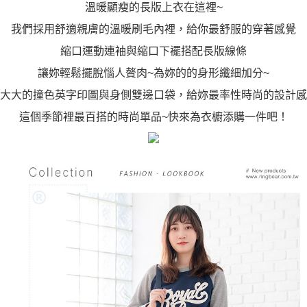
溫暖顯瘦的長版上衣在這裡~
我們採用舒適親膚的溫暖刷毛內裡，給你最舒服的穿著感覺
縮口運動連袖與縮口下襬搭配長版線條
讓妳輕鬆擺脫惱人贅肉~為妳的的身形纖細加分~
大大的撞色英字印圖與身側雙邊口袋，給妳最率性時尚的設計感
這個季節裡最百搭的時尚單品~快來為衣櫥添購一件吧！