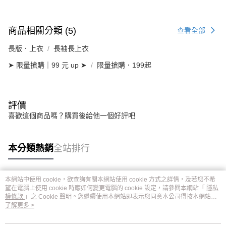
商品相關分類 (5)
查看全部
長版．上衣
長袖長上衣
➤ 限量搶購｜99 元 up ➤
限量搶購．199起
評價
喜歡這個商品嗎？購買後給他一個好評吧
本分類熱銷
全站排行
本網站中使用 cookie，欲查詢有關本網站使用 cookie 方式之詳情，及若您不希
熱門標籤
望在電腦上使用 cookie 時應如何變更電腦的 cookie 設定，請參閱本網站「
隱私
權條款
」之 Cookie 聲明。您繼續使用本網站即表示您同意本公司得按本網站使
用條款之 Cookie 聲明使用 cookie。
了解更多 >