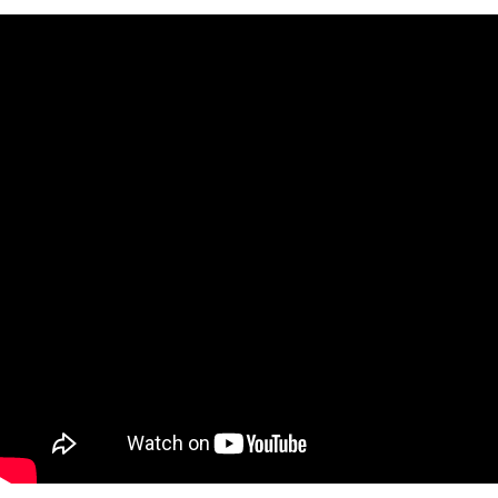
https://aftee.tw/terms/#terms3
３．未成年的使用者請事先徵得法定代理人或監護人之同意方可使用
「AFTEE先享後付」，若未經同意申辦者引起之損失，本公司不負相關責
任。
４．使用「AFTEE先享後付」時，將依據個別帳號之用戶狀況，依本公司即
時審查核予不同之上限額度；若仍有額度不足之情形，本公司將視審查結果
請求用戶進行身份認證。
５．嚴禁一人註冊多個帳號或使用他人資訊註冊。若發現惡意使用之情形，
恩沛科技股份有限公司將有權停止該用戶之使用額度並採取法律行動。