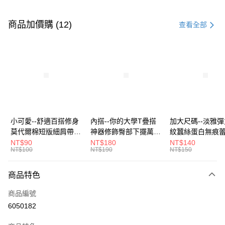
付款方式
信用卡一次付款
商品加價購 (12)
查看全部
超商取貨付款
LINE Pay
Apple Pay
街口支付
悠遊付
小可愛--舒適百搭修身
內搭--你的大學T疊搭
加大尺碼--淡雅
莫代爾棉短版細肩帶素
神器修飾臀部下擺萬用
紋蠶絲蛋白無痕
Google Pay
色背心(白.黑.灰L-2L)-
內搭裙/遮臀裙(黑2L-
角內褲(白.粉.藍.黃
NT$90
NT$180
NT$140
NT$100
NT$190
NT$150
U582眼圈熊中大尺碼
6L)-Q155眼圈熊中大
3L)-L28眼圈熊
全盈+PAY
尺碼
碼
大哥付你分期
商品特色
相關說明
商品編號
【大哥付你分期使用說明】
AFTEE先享後付
1.本服務由台灣大哥大提供，台灣大哥大用戶可立即使用無須另外申請。
6050182
2.付款方式選擇「大哥付你分期」，訂單成立後會自動跳轉到大哥付的交易
相關說明
流程，驗證手機門號後，選擇欲分期的期數、繳款截止日，確認付款後即完