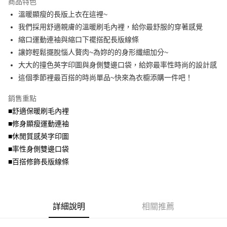
商品特色
【關於「AFTEE先享後付」】
成交易。
ATM付款
AFTEE先享後付是「在收到商品之後才付款」的支付方式。 讓您購物簡單
溫暖顯瘦的長版上衣在這裡~
3.實際核准額度、可分期數及費用金額請依後續交易確認頁面所載為準。
便利好安心！
4.訂單成立30分鐘內，如未前往確認交易或遇審核未通過，訂單將自動取
我們採用舒適親膚的溫暖刷毛內裡，給你最舒服的穿著感覺
１．簡單：不需註冊會員、不需綁卡、不需儲值。
運送方式
消。如遇「轉專審核」未通過狀況，表示未達大哥付你分期系統評分，恕無
２．便利：只要手機號碼，簡訊認證，即可結帳。
縮口運動連袖與縮口下襬搭配長版線條
法說明評估內容。
３．安心：先確認商品／服務後，再付款。
全家取貨付款
讓妳輕鬆擺脫惱人贅肉~為妳的的身形纖細加分~
【繳款方式說明】
1.分期款項不併入電信帳單，「大哥付你分期」於每月結算日後寄送繳費提
每筆NT$70，滿NT$699(含以上)免運費
大大的撞色英字印圖與身側雙邊口袋，給妳最率性時尚的設計感
【「AFTEE先享後付」結帳流程】
醒簡訊。
１．於結帳方式選擇「AFTEE先享後付」後，將跳轉至「AFTEE先享後付」
這個季節裡最百搭的時尚單品~快來為衣櫥添購一件吧！
2.透過簡訊連結打開帳單後，可選擇「超商條碼／台灣大直營門市／銀行轉
付款後全家取貨
結帳頁面，進行簡訊認證並確認金額後，即可完成結帳。
帳／街口支付／iPASS MONEY」等通路繳費。
２．訂單成立數日內，您將收到繳費通知簡訊。
每筆NT$70，滿NT$699(含以上)免運費
銷售重點
３．收到繳費通知簡訊後14天內，點擊此簡訊中的連結，可透過四大超商／
【注意事項】
■舒適保暖刷毛內裡
ATM／網路銀行／等多元方式進行付款，方視為交易完成。
7-11取貨付款
1.本服務係由「台灣大哥大股份有限公司」（以下簡稱本公司）所提供，讓
※ 請注意：結帳手續完成當下不需立刻繳費，但若您需要取消訂單，請聯絡
■修身顯瘦運動連袖
用戶於交易時，得透過本服務購買商品或服務，並由商店將買賣／分期付款
每筆NT$70，滿NT$799(含以上)免運費
購買商品的店家。未經商家同意取消之訂單仍視為有效，需透過AFTEE先享
買賣價金債權讓與本公司後，依約使用本公司帳單繳交帳款。
■休閒質感英字印圖
後付繳納相關費用。
2.基於同意付款使用「大哥付你分期」之契約關係目的，商店將以您的個人
付款後7-11取貨
※ 交易是否成功請以「AFTEE先享後付 」之結帳頁面顯示為準，若有關於
■率性身側雙邊口袋
資料（包含姓名、電話或地址）提供予台灣大哥大進項蒐集、處理及利用，
是否繳費成功／繳費後需取消欲退款等相關疑問，請聯繫「AFTEE先享後付
■百搭修飾長版線條
每筆NT$70，滿NT$699(含以上)免運費
由本公司與您本人進行分期帳單所需資料之確認、核對及更正。
客戶支援中心」
https://netprotections.freshdesk.com/support/home
3.完整用戶服務條款，請詳閱以下連結：
https://oppay.tw/userRule
宅配
【注意事項】
１．透過由恩沛科技股份有限公司提供之「AFTEE先享後付」服務完成之交
每筆NT$100，滿NT$1,000(含以上)免運費
易，需依本服務之必要範圍內提供個人資料，並將交易相關給付款項請求債
詳細說明
相關推薦
權轉讓予恩沛科技股份有限公司。
２．關於個人資料處理事宜，請瀏覽以下網址：