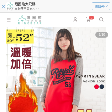
眼圈熊大尺碼
開啟APP
立刻使用官方APP
0
1
/
10