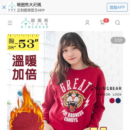
眼圈熊大尺碼
開啟APP
立刻使用官方APP
0
1
/
10