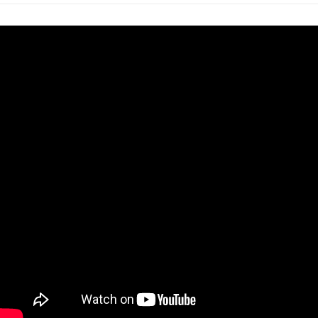
https://aftee.tw/terms/#terms3
３．未成年的使用者請事先徵得法定代理人或監護人之同意方可使用
「AFTEE先享後付」，若未經同意申辦者引起之損失，本公司不負相關責
任。
４．使用「AFTEE先享後付」時，將依據個別帳號之用戶狀況，依本公司即
時審查核予不同之上限額度；若仍有額度不足之情形，本公司將視審查結果
請求用戶進行身份認證。
５．嚴禁一人註冊多個帳號或使用他人資訊註冊。若發現惡意使用之情形，
恩沛科技股份有限公司將有權停止該用戶之使用額度並採取法律行動。