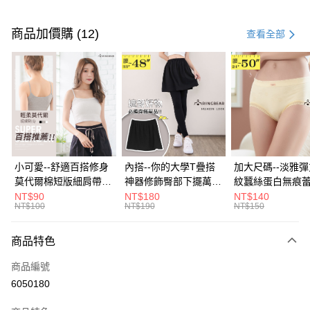
付款方式
信用卡一次付款
商品加價購 (12)
查看全部
超商取貨付款
LINE Pay
Apple Pay
街口支付
悠遊付
小可愛--舒適百搭修身
內搭--你的大學T疊搭
加大尺碼--淡雅
莫代爾棉短版細肩帶素
神器修飾臀部下擺萬用
紋蠶絲蛋白無痕
Google Pay
色背心(白.黑.灰L-2L)-
內搭裙/遮臀裙(黑2L-
角內褲(白.粉.藍.黃
NT$90
NT$180
NT$140
NT$100
NT$190
NT$150
U582眼圈熊中大尺碼
6L)-Q155眼圈熊中大
3L)-L28眼圈熊
全盈+PAY
尺碼
碼
大哥付你分期
商品特色
相關說明
商品編號
【大哥付你分期使用說明】
AFTEE先享後付
1.本服務由台灣大哥大提供，台灣大哥大用戶可立即使用無須另外申請。
6050180
2.付款方式選擇「大哥付你分期」，訂單成立後會自動跳轉到大哥付的交易
相關說明
流程，驗證手機門號後，選擇欲分期的期數、繳款截止日，確認付款後即完