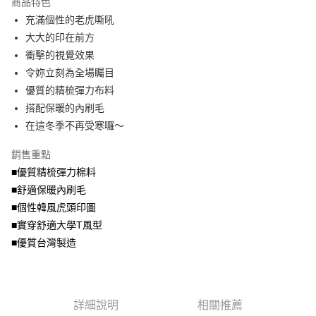
商品特色
【關於「AFTEE先享後付」】
成交易。
ATM付款
AFTEE先享後付是「在收到商品之後才付款」的支付方式。 讓您購物簡單
充滿個性的老虎嘶吼
3.實際核准額度、可分期數及費用金額請依後續交易確認頁面所載為準。
便利好安心！
4.訂單成立30分鐘內，如未前往確認交易或遇審核未通過，訂單將自動取
大大的印在前方
１．簡單：不需註冊會員、不需綁卡、不需儲值。
運送方式
消。如遇「轉專審核」未通過狀況，表示未達大哥付你分期系統評分，恕無
２．便利：只要手機號碼，簡訊認證，即可結帳。
衝擊的視覺效果
法說明評估內容。
３．安心：先確認商品／服務後，再付款。
全家取貨付款
令妳立刻為全場矚目
【繳款方式說明】
1.分期款項不併入電信帳單，「大哥付你分期」於每月結算日後寄送繳費提
每筆NT$70，滿NT$699(含以上)免運費
優質的精梳彈力布料
【「AFTEE先享後付」結帳流程】
醒簡訊。
１．於結帳方式選擇「AFTEE先享後付」後，將跳轉至「AFTEE先享後付」
搭配保暖的內刷毛
2.透過簡訊連結打開帳單後，可選擇「超商條碼／台灣大直營門市／銀行轉
付款後全家取貨
結帳頁面，進行簡訊認證並確認金額後，即可完成結帳。
帳／街口支付／iPASS MONEY」等通路繳費。
在這冬季不再受寒囉～
２．訂單成立數日內，您將收到繳費通知簡訊。
每筆NT$70，滿NT$699(含以上)免運費
３．收到繳費通知簡訊後14天內，點擊此簡訊中的連結，可透過四大超商／
【注意事項】
銷售重點
ATM／網路銀行／等多元方式進行付款，方視為交易完成。
7-11取貨付款
1.本服務係由「台灣大哥大股份有限公司」（以下簡稱本公司）所提供，讓
※ 請注意：結帳手續完成當下不需立刻繳費，但若您需要取消訂單，請聯絡
■優質精梳彈力棉料
用戶於交易時，得透過本服務購買商品或服務，並由商店將買賣／分期付款
每筆NT$70，滿NT$799(含以上)免運費
購買商品的店家。未經商家同意取消之訂單仍視為有效，需透過AFTEE先享
買賣價金債權讓與本公司後，依約使用本公司帳單繳交帳款。
■舒適保暖內刷毛
後付繳納相關費用。
2.基於同意付款使用「大哥付你分期」之契約關係目的，商店將以您的個人
付款後7-11取貨
※ 交易是否成功請以「AFTEE先享後付 」之結帳頁面顯示為準，若有關於
■個性韓風虎頭印圖
資料（包含姓名、電話或地址）提供予台灣大哥大進項蒐集、處理及利用，
是否繳費成功／繳費後需取消欲退款等相關疑問，請聯繫「AFTEE先享後付
■實穿舒適大學T風型
每筆NT$70，滿NT$699(含以上)免運費
由本公司與您本人進行分期帳單所需資料之確認、核對及更正。
客戶支援中心」
https://netprotections.freshdesk.com/support/home
3.完整用戶服務條款，請詳閱以下連結：
https://oppay.tw/userRule
■優質台灣製造
宅配
【注意事項】
１．透過由恩沛科技股份有限公司提供之「AFTEE先享後付」服務完成之交
每筆NT$100，滿NT$1,000(含以上)免運費
易，需依本服務之必要範圍內提供個人資料，並將交易相關給付款項請求債
權轉讓予恩沛科技股份有限公司。
詳細說明
相關推薦
２．關於個人資料處理事宜，請瀏覽以下網址：