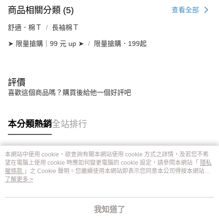
商品相關分類 (5)
查看全部
舒適．棉Ｔ
長袖棉Ｔ
➤ 限量搶購｜99 元 up ➤
限量搶購．199起
評價
喜歡這個商品嗎？購買後給他一個好評吧
本分類熱銷
全站排行
本網站中使用 cookie，欲查詢有關本網站使用 cookie 方式之詳情，及若您不希
熱門標籤
望在電腦上使用 cookie 時應如何變更電腦的 cookie 設定，請參閱本網站「
隱私
權條款
」之 Cookie 聲明。您繼續使用本網站即表示您同意本公司得按本網站使
用條款之 Cookie 聲明使用 cookie。
了解更多 >
我知道了