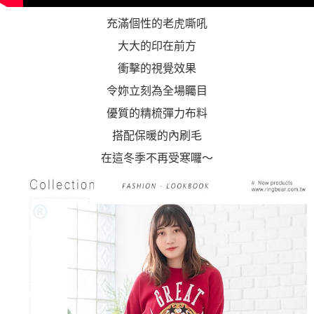
充滿個性的老虎嘶吼
大大的印在前方
衝擊的視覺效果
令妳立刻為全場矚目
優質的精梳彈力布料
搭配保暖的內刷毛
在這冬季不再受寒囉～