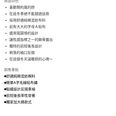
商品特色
【關於「AFTEE先享後付」】
成交易。
ATM付款
AFTEE先享後付是「在收到商品之後才付款」的支付方式。 讓您購物簡單
喜歡簡約風的妳
3.實際核准額度、可分期數及費用金額請依後續交易確認頁面所載為準。
便利好安心！
4.訂單成立30分鐘內，如未前往確認交易或遇審核未通過，訂單將自動取
在這冬季絕不能錯過這款
１．簡單：不需註冊會員、不需綁卡、不需儲值。
運送方式
消。如遇「轉專審核」未通過狀況，表示未達大哥付你分期系統評分，恕無
２．便利：只要手機號碼，簡訊認證，即可結帳。
採用舒適純棉混紡布料
法說明評估內容。
３．安心：先確認商品／服務後，再付款。
全家取貨付款
前有大大的字母Ａ貼布
【繳款方式說明】
1.分期款項不併入電信帳單，「大哥付你分期」於每月結算日後寄送繳費提
每筆NT$70，滿NT$699(含以上)免運費
選用寬圓領的設計
【「AFTEE先享後付」結帳流程】
醒簡訊。
１．於結帳方式選擇「AFTEE先享後付」後，將跳轉至「AFTEE先享後付」
讓性感指標之一的鎖骨露出
2.透過簡訊連結打開帳單後，可選擇「超商條碼／台灣大直營門市／銀行轉
付款後全家取貨
結帳頁面，進行簡訊認證並確認金額後，即可完成結帳。
帳／街口支付／iPASS MONEY」等通路繳費。
獨特的前短後長設計
２．訂單成立數日內，您將收到繳費通知簡訊。
每筆NT$70，滿NT$699(含以上)免運費
３．收到繳費通知簡訊後14天內，點擊此簡訊中的連結，可透過四大超商／
俐落的袖口反摺
【注意事項】
ATM／網路銀行／等多元方式進行付款，方視為交易完成。
在這個冬天溫暖妳的心唷～
7-11取貨付款
1.本服務係由「台灣大哥大股份有限公司」（以下簡稱本公司）所提供，讓
※ 請注意：結帳手續完成當下不需立刻繳費，但若您需要取消訂單，請聯絡
用戶於交易時，得透過本服務購買商品或服務，並由商店將買賣／分期付款
每筆NT$70，滿NT$799(含以上)免運費
購買商品的店家。未經商家同意取消之訂單仍視為有效，需透過AFTEE先享
買賣價金債權讓與本公司後，依約使用本公司帳單繳交帳款。
銷售重點
後付繳納相關費用。
2.基於同意付款使用「大哥付你分期」之契約關係目的，商店將以您的個人
付款後7-11取貨
※ 交易是否成功請以「AFTEE先享後付 」之結帳頁面顯示為準，若有關於
■舒適純棉混紡棉料
資料（包含姓名、電話或地址）提供予台灣大哥大進項蒐集、處理及利用，
是否繳費成功／繳費後需取消欲退款等相關疑問，請聯繫「AFTEE先享後付
■簡單A字毛線貼布繡
每筆NT$70，滿NT$699(含以上)免運費
由本公司與您本人進行分期帳單所需資料之確認、核對及更正。
客戶支援中心」
https://netprotections.freshdesk.com/support/home
3.完整用戶服務條款，請詳閱以下連結：
https://oppay.tw/userRule
■點綴設計反摺車袖
宅配
【注意事項】
■前短後長率性穿著
１．透過由恩沛科技股份有限公司提供之「AFTEE先享後付」服務完成之交
每筆NT$100，滿NT$1,000(含以上)免運費
■獨家加大碼款式
易，需依本服務之必要範圍內提供個人資料，並將交易相關給付款項請求債
權轉讓予恩沛科技股份有限公司。
２．關於個人資料處理事宜，請瀏覽以下網址：