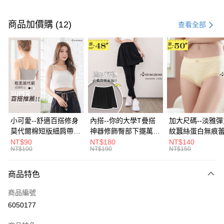
付款方式
信用卡一次付款
商品加價購 (12)
查看全部
超商取貨付款
LINE Pay
Apple Pay
街口支付
悠遊付
小可愛--舒適百搭修身
內搭--你的大學T疊搭
加大尺碼--淡雅
莫代爾棉短版細肩帶素
神器修飾臀部下擺萬用
紋蠶絲蛋白無痕
Google Pay
色背心(白.黑.灰L-2L)-
內搭裙/遮臀裙(黑2L-
角內褲(白.粉.藍.黃
NT$90
NT$180
NT$140
NT$100
NT$190
NT$150
U582眼圈熊中大尺碼
6L)-Q155眼圈熊中大
3L)-L28眼圈熊
全盈+PAY
尺碼
碼
大哥付你分期
商品特色
相關說明
商品編號
【大哥付你分期使用說明】
AFTEE先享後付
1.本服務由台灣大哥大提供，台灣大哥大用戶可立即使用無須另外申請。
6050177
2.付款方式選擇「大哥付你分期」，訂單成立後會自動跳轉到大哥付的交易
相關說明
流程，驗證手機門號後，選擇欲分期的期數、繳款截止日，確認付款後即完