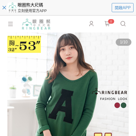
眼圈熊大尺碼
開啟APP
立刻使用官方APP
0
1
/
10