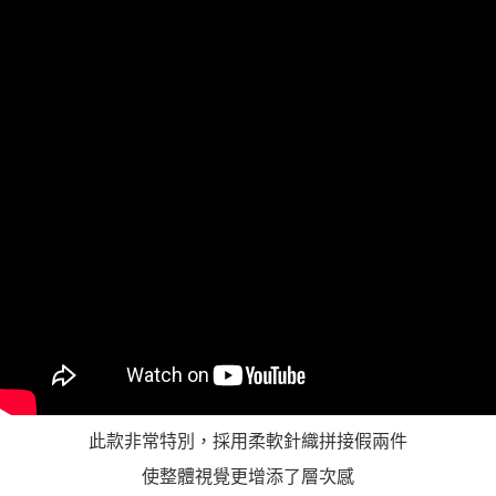
「AFTEE先享後付」，若未經同意申辦者引起之損失，本公司不負相關責
任。
４．使用「AFTEE先享後付」時，將依據個別帳號之用戶狀況，依本公司即
時審查核予不同之上限額度；若仍有額度不足之情形，本公司將視審查結果
請求用戶進行身份認證。
５．嚴禁一人註冊多個帳號或使用他人資訊註冊。若發現惡意使用之情形，
恩沛科技股份有限公司將有權停止該用戶之使用額度並採取法律行動。
此款非常特別，採用柔軟針織拼接假兩件
使整體視覺更增添了層次感