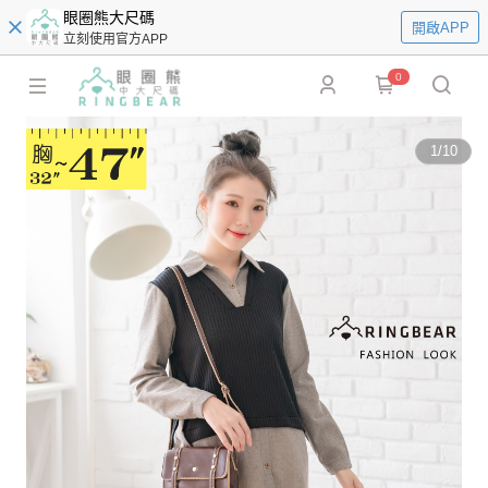
眼圈熊大尺碼
開啟APP
立刻使用官方APP
0
1
/
10