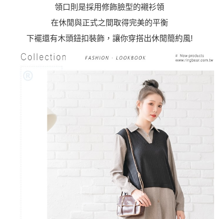
領口則是採用修飾臉型的襯衫領
在休閒與正式之間取得完美的平衡
下襬還有木頭鈕扣裝飾，讓你穿搭出休閒簡約風!