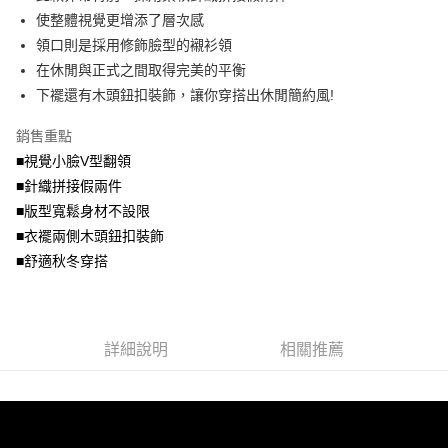
便利好安心！
4.訂單成立30分鐘內，如未前往確認交易或遇審核未通過，訂單將自動取
使整體視覺更增添了層次感
１．簡單：不需註冊會員、不需綁卡、不需儲值。
運送方式
消。如遇「轉專審核」未通過狀況，表示未達大哥付你分期系統評分，恕無
２．便利：只要手機號碼，簡訊認證，即可結帳。
領口則是採用修飾臉型的襯衫領
法說明評估內容。
３．安心：先確認商品／服務後，再付款。
全家取貨付款
在休閒與正式之間取得完美的平衡
【繳款方式說明】
1.分期款項不併入電信帳單，「大哥付你分期」於每月結算日後寄送繳費提
每筆NT$70，滿NT$699(含以上)免運費
下襬還有木頭鈕扣裝飾，讓你穿搭出休閒簡約風!
【「AFTEE先享後付」結帳流程】
醒簡訊。
１．於結帳方式選擇「AFTEE先享後付」後，將跳轉至「AFTEE先享後付」
2.透過簡訊連結打開帳單後，可選擇「超商條碼／台灣大直營門市／銀行轉
付款後全家取貨
結帳頁面，進行簡訊認證並確認金額後，即可完成結帳。
銷售重點
帳／街口支付／iPASS MONEY」等通路繳費。
２．訂單成立數日內，您將收到繳費通知簡訊。
每筆NT$70，滿NT$699(含以上)免運費
■視覺小臉V型翻領
３．收到繳費通知簡訊後14天內，點擊此簡訊中的連結，可透過四大超商／
【注意事項】
■針織拼接假兩件
ATM／網路銀行／等多元方式進行付款，方視為交易完成。
7-11取貨付款
1.本服務係由「台灣大哥大股份有限公司」（以下簡稱本公司）所提供，讓
※ 請注意：結帳手續完成當下不需立刻繳費，但若您需要取消訂單，請聯絡
■版型寬鬆身材不設限
用戶於交易時，得透過本服務購買商品或服務，並由商店將買賣／分期付款
每筆NT$70，滿NT$799(含以上)免運費
購買商品的店家。未經商家同意取消之訂單仍視為有效，需透過AFTEE先享
買賣價金債權讓與本公司後，依約使用本公司帳單繳交帳款。
■衣襬兩側木頭鈕扣裝飾
後付繳納相關費用。
2.基於同意付款使用「大哥付你分期」之契約關係目的，商店將以您的個人
付款後7-11取貨
※ 交易是否成功請以「AFTEE先享後付 」之結帳頁面顯示為準，若有關於
■舒適秋冬穿搭
資料（包含姓名、電話或地址）提供予台灣大哥大進項蒐集、處理及利用，
是否繳費成功／繳費後需取消欲退款等相關疑問，請聯繫「AFTEE先享後付
每筆NT$70，滿NT$699(含以上)免運費
由本公司與您本人進行分期帳單所需資料之確認、核對及更正。
客戶支援中心」
https://netprotections.freshdesk.com/support/home
3.完整用戶服務條款，請詳閱以下連結：
https://oppay.tw/userRule
宅配
【注意事項】
詳細說明
相關推薦
１．透過由恩沛科技股份有限公司提供之「AFTEE先享後付」服務完成之交
每筆NT$100，滿NT$1,000(含以上)免運費
易，需依本服務之必要範圍內提供個人資料，並將交易相關給付款項請求債
權轉讓予恩沛科技股份有限公司。
２．關於個人資料處理事宜，請瀏覽以下網址：
https://aftee.tw/terms/#terms3
３．未成年的使用者請事先徵得法定代理人或監護人之同意方可使用