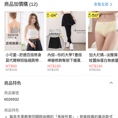
信用卡一次付款
商品加價購 (12)
查看全部
超商取貨付款
LINE Pay
Apple Pay
街口支付
悠遊付
小可愛--舒適百搭修身
內搭--你的大學T疊搭
加大尺碼--淡雅
莫代爾棉短版細肩帶素
神器修飾臀部下擺萬用
紋蠶絲蛋白無痕
Google Pay
色背心(白.黑.灰L-2L)-
內搭裙/遮臀裙(黑2L-
角內褲(白.粉.藍.黃
NT$90
NT$180
NT$140
NT$100
NT$190
NT$150
U582眼圈熊中大尺碼
6L)-Q155眼圈熊中大
3L)-L28眼圈熊
全盈+PAY
尺碼
碼
大哥付你分期
商品特色
相關說明
商品編號
【大哥付你分期使用說明】
AFTEE先享後付
1.本服務由台灣大哥大提供，台灣大哥大用戶可立即使用無須另外申請。
6026932
2.付款方式選擇「大哥付你分期」，訂單成立後會自動跳轉到大哥付的交易
相關說明
流程，驗證手機門號後，選擇欲分期的期數、繳款截止日，確認付款後即完
商品特色
【關於「AFTEE先享後付」】
成交易。
ATM付款
AFTEE先享後付是「在收到商品之後才付款」的支付方式。 讓您購物簡單
每年冬季都會回歸時尚圈的「長版外套」，是最經典的單品款式
3.實際核准額度、可分期數及費用金額請依後續交易確認頁面所載為準。