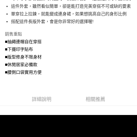
便利好安心！
4.訂單成立30分鐘內，如未前往確認交易或遇審核未通過，訂單將自動取
這件外套，雖然看似簡單，卻是能打造完美穿搭不可或缺的要素
１．簡單：不需註冊會員、不需綁卡、不需儲值。
運送方式
消。如遇「轉專審核」未通過狀況，表示未達大哥付你分期系統評分，恕無
２．便利：只要手機號碼，簡訊認證，即可結帳。
單穿拉上拉鍊，就能變成連身裙，如果想挑高自己的身形比例
法說明評估內容。
３．安心：先確認商品／服務後，再付款。
全家取貨付款
搭配這件長版外套，會是你非常好的選擇喔!
【繳款方式說明】
1.分期款項不併入電信帳單，「大哥付你分期」於每月結算日後寄送繳費提
每筆NT$70，滿NT$699(含以上)免運費
【「AFTEE先享後付」結帳流程】
醒簡訊。
銷售重點
１．於結帳方式選擇「AFTEE先享後付」後，將跳轉至「AFTEE先享後付」
2.透過簡訊連結打開帳單後，可選擇「超商條碼／台灣大直營門市／銀行轉
付款後全家取貨
結帳頁面，進行簡訊認證並確認金額後，即可完成結帳。
■抽繩連帽自在穿搭
帳／街口支付／iPASS MONEY」等通路繳費。
２．訂單成立數日內，您將收到繳費通知簡訊。
每筆NT$70，滿NT$699(含以上)免運費
■下擺印字貼布
３．收到繳費通知簡訊後14天內，點擊此簡訊中的連結，可透過四大超商／
【注意事項】
■版型修身不限身材
ATM／網路銀行／等多元方式進行付款，方視為交易完成。
7-11取貨付款
1.本服務係由「台灣大哥大股份有限公司」（以下簡稱本公司）所提供，讓
※ 請注意：結帳手續完成當下不需立刻繳費，但若您需要取消訂單，請聯絡
■休閒居家必備款
用戶於交易時，得透過本服務購買商品或服務，並由商店將買賣／分期付款
每筆NT$70，滿NT$799(含以上)免運費
購買商品的店家。未經商家同意取消之訂單仍視為有效，需透過AFTEE先享
買賣價金債權讓與本公司後，依約使用本公司帳單繳交帳款。
■腰側口袋實用方便
後付繳納相關費用。
2.基於同意付款使用「大哥付你分期」之契約關係目的，商店將以您的個人
付款後7-11取貨
※ 交易是否成功請以「AFTEE先享後付 」之結帳頁面顯示為準，若有關於
資料（包含姓名、電話或地址）提供予台灣大哥大進項蒐集、處理及利用，
是否繳費成功／繳費後需取消欲退款等相關疑問，請聯繫「AFTEE先享後付
每筆NT$70，滿NT$699(含以上)免運費
由本公司與您本人進行分期帳單所需資料之確認、核對及更正。
客戶支援中心」
https://netprotections.freshdesk.com/support/home
3.完整用戶服務條款，請詳閱以下連結：
https://oppay.tw/userRule
宅配
詳細說明
相關推薦
【注意事項】
１．透過由恩沛科技股份有限公司提供之「AFTEE先享後付」服務完成之交
每筆NT$100，滿NT$1,000(含以上)免運費
易，需依本服務之必要範圍內提供個人資料，並將交易相關給付款項請求債
權轉讓予恩沛科技股份有限公司。
２．關於個人資料處理事宜，請瀏覽以下網址：
https://aftee.tw/terms/#terms3
３．未成年的使用者請事先徵得法定代理人或監護人之同意方可使用