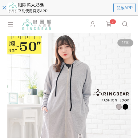
眼圈熊大尺碼
開啟APP
立刻使用官方APP
0
1
/
10