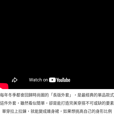
「AFTEE先享後付」，若未經同意申辦者引起之損失，本公司不負相關責
任。
４．使用「AFTEE先享後付」時，將依據個別帳號之用戶狀況，依本公司即
時審查核予不同之上限額度；若仍有額度不足之情形，本公司將視審查結果
請求用戶進行身份認證。
５．嚴禁一人註冊多個帳號或使用他人資訊註冊。若發現惡意使用之情形，
恩沛科技股份有限公司將有權停止該用戶之使用額度並採取法律行動。
每年冬季都會回歸時尚圈的「長版外套」，是最經典的單品款式
這件外套，雖然看似簡單，卻是能打造完美穿搭不可或缺的要素
單穿拉上拉鍊，就能變成連身裙，如果想挑高自己的身形比例