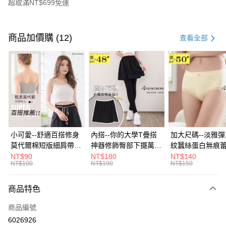
超取滿NT$699免運
付款方式
信用卡一次付款
商品加價購 (12)
查看全部
超商取貨付款
LINE Pay
Apple Pay
街口支付
悠遊付
小可愛--舒適百搭修身
內搭--你的大學T疊搭
加大尺碼--淡雅
莫代爾棉短版細肩帶素
神器修飾臀部下擺萬用
紋蠶絲蛋白無痕
Google Pay
色背心(白.黑.灰L-2L)-
內搭裙/遮臀裙(黑2L-
角內褲(白.粉.藍.黃
NT$90
NT$180
NT$140
NT$100
NT$190
NT$150
U582眼圈熊中大尺碼
6L)-Q155眼圈熊中大
3L)-L28眼圈熊
全盈+PAY
尺碼
碼
大哥付你分期
商品特色
相關說明
商品編號
【大哥付你分期使用說明】
AFTEE先享後付
1.本服務由台灣大哥大提供，台灣大哥大用戶可立即使用無須另外申請。
6026926