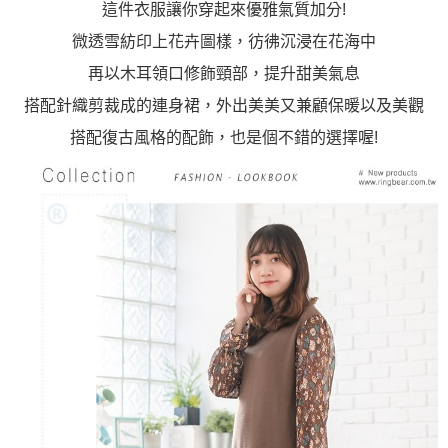
這件衣服讓你穿起來優雅氣質加分!
微透雪紡印上花卉圖樣，彷彿沉浸在花海中
再以木耳領口修飾頸部，提升甜美氣息
搭配針織剪裁成的連身裙，外出美美又兼顧保暖以及美觀
搭配復古風格的配飾，也是個不錯的選擇喔!