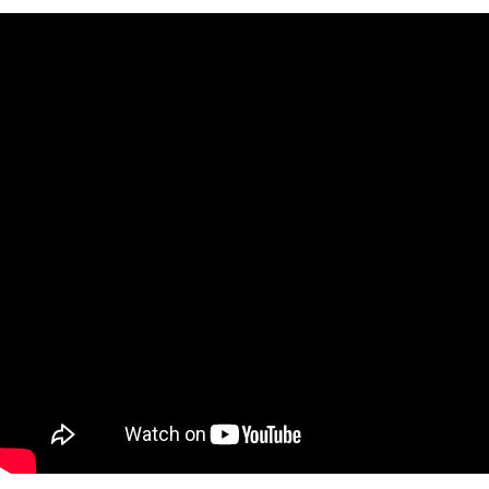
２．關於個人資料處理事宜，請瀏覽以下網址：
https://aftee.tw/terms/#terms3
３．未成年的使用者請事先徵得法定代理人或監護人之同意方可使用
「AFTEE先享後付」，若未經同意申辦者引起之損失，本公司不負相關責
任。
４．使用「AFTEE先享後付」時，將依據個別帳號之用戶狀況，依本公司即
時審查核予不同之上限額度；若仍有額度不足之情形，本公司將視審查結果
請求用戶進行身份認證。
５．嚴禁一人註冊多個帳號或使用他人資訊註冊。若發現惡意使用之情形，
恩沛科技股份有限公司將有權停止該用戶之使用額度並採取法律行動。