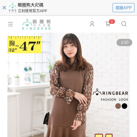
眼圈熊大尺碼
開啟APP
立刻使用官方APP
0
1
/
10