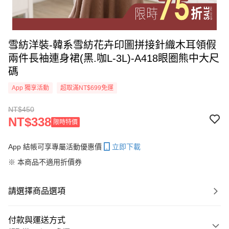
雪紡洋裝-韓系雪紡花卉印圖拼接針織木耳領假
兩件長袖連身裙(黑.咖L-3L)-A418眼圈熊中大尺
碼
App 獨享活動
超取滿NT$699免運
NT$450
NT$338
限時特價
App 結帳可享專屬活動優惠價
立即下載
※ 本商品不適用折價券
請選擇商品選項
付款與運送方式