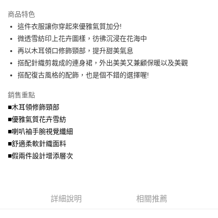
2.付款方式選擇「大哥付你分期」，訂單成立後會自動跳轉到大哥付的交易
相關說明
流程，驗證手機門號後，選擇欲分期的期數、繳款截止日，確認付款後即完
商品特色
【關於「AFTEE先享後付」】
成交易。
ATM付款
AFTEE先享後付是「在收到商品之後才付款」的支付方式。 讓您購物簡單
這件衣服讓你穿起來優雅氣質加分!
3.實際核准額度、可分期數及費用金額請依後續交易確認頁面所載為準。
便利好安心！
4.訂單成立30分鐘內，如未前往確認交易或遇審核未通過，訂單將自動取
微透雪紡印上花卉圖樣，彷彿沉浸在花海中
１．簡單：不需註冊會員、不需綁卡、不需儲值。
運送方式
消。如遇「轉專審核」未通過狀況，表示未達大哥付你分期系統評分，恕無
２．便利：只要手機號碼，簡訊認證，即可結帳。
再以木耳領口修飾頸部，提升甜美氣息
法說明評估內容。
３．安心：先確認商品／服務後，再付款。
全家取貨付款
搭配針織剪裁成的連身裙，外出美美又兼顧保暖以及美觀
【繳款方式說明】
1.分期款項不併入電信帳單，「大哥付你分期」於每月結算日後寄送繳費提
每筆NT$70，滿NT$699(含以上)免運費
搭配復古風格的配飾，也是個不錯的選擇喔!
【「AFTEE先享後付」結帳流程】
醒簡訊。
１．於結帳方式選擇「AFTEE先享後付」後，將跳轉至「AFTEE先享後付」
2.透過簡訊連結打開帳單後，可選擇「超商條碼／台灣大直營門市／銀行轉
付款後全家取貨
結帳頁面，進行簡訊認證並確認金額後，即可完成結帳。
銷售重點
帳／街口支付／iPASS MONEY」等通路繳費。
２．訂單成立數日內，您將收到繳費通知簡訊。
每筆NT$70，滿NT$699(含以上)免運費
■木耳領修飾頸部
３．收到繳費通知簡訊後14天內，點擊此簡訊中的連結，可透過四大超商／
【注意事項】
■優雅氣質花卉雪紡
ATM／網路銀行／等多元方式進行付款，方視為交易完成。
7-11取貨付款
1.本服務係由「台灣大哥大股份有限公司」（以下簡稱本公司）所提供，讓
※ 請注意：結帳手續完成當下不需立刻繳費，但若您需要取消訂單，請聯絡
■喇叭袖手腕視覺纖細
用戶於交易時，得透過本服務購買商品或服務，並由商店將買賣／分期付款
每筆NT$70，滿NT$799(含以上)免運費
購買商品的店家。未經商家同意取消之訂單仍視為有效，需透過AFTEE先享
買賣價金債權讓與本公司後，依約使用本公司帳單繳交帳款。
■舒適柔軟針織面料
後付繳納相關費用。
2.基於同意付款使用「大哥付你分期」之契約關係目的，商店將以您的個人
付款後7-11取貨
※ 交易是否成功請以「AFTEE先享後付 」之結帳頁面顯示為準，若有關於
■假兩件設計增添層次
資料（包含姓名、電話或地址）提供予台灣大哥大進項蒐集、處理及利用，
是否繳費成功／繳費後需取消欲退款等相關疑問，請聯繫「AFTEE先享後付
每筆NT$70，滿NT$699(含以上)免運費
由本公司與您本人進行分期帳單所需資料之確認、核對及更正。
客戶支援中心」
https://netprotections.freshdesk.com/support/home
3.完整用戶服務條款，請詳閱以下連結：
https://oppay.tw/userRule
宅配
【注意事項】
詳細說明
相關推薦
１．透過由恩沛科技股份有限公司提供之「AFTEE先享後付」服務完成之交
每筆NT$100，滿NT$1,000(含以上)免運費
易，需依本服務之必要範圍內提供個人資料，並將交易相關給付款項請求債
權轉讓予恩沛科技股份有限公司。