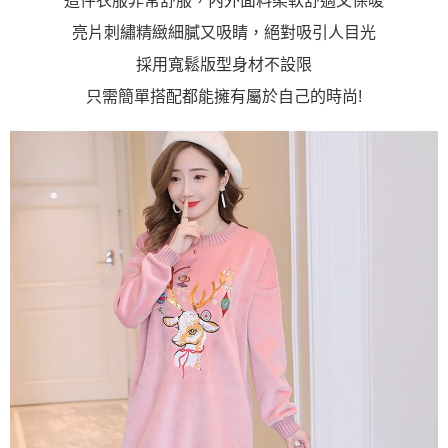
這件衣服非常舒服，內外面料柔軟舒適又保暖
https://aftee.tw/terms/#terms3
３．未成年的使用者請事先徵得法定代理人或監護人之同意方可使用
亮片刺繡精緻細膩又吸睛，絕對吸引人目光
「AFTEE先享後付」，若未經同意申辦者引起之損失，本公司不負相關責
任。
採用寬鬆版型身材不設限
４．使用「AFTEE先享後付」時，將依據個別帳號之用戶狀況，依本公司即
只需簡單搭配都能擁有屬於自己的時尚!
時審查核予不同之上限額度；若仍有額度不足之情形，本公司將視審查結果
請求用戶進行身份認證。
５．嚴禁一人註冊多個帳號或使用他人資訊註冊。若發現惡意使用之情形，
恩沛科技股份有限公司將有權停止該用戶之使用額度並採取法律行動。