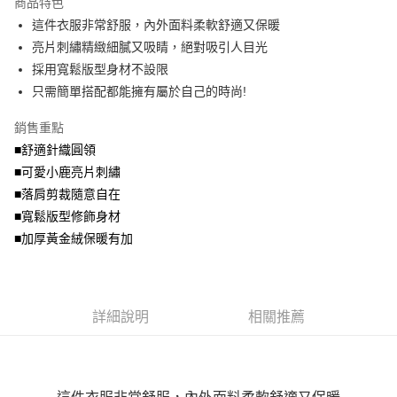
商品特色
【關於「AFTEE先享後付」】
成交易。
ATM付款
AFTEE先享後付是「在收到商品之後才付款」的支付方式。 讓您購物簡單
這件衣服非常舒服，內外面料柔軟舒適又保暖
3.實際核准額度、可分期數及費用金額請依後續交易確認頁面所載為準。
便利好安心！
4.訂單成立30分鐘內，如未前往確認交易或遇審核未通過，訂單將自動取
亮片刺繡精緻細膩又吸睛，絕對吸引人目光
１．簡單：不需註冊會員、不需綁卡、不需儲值。
運送方式
消。如遇「轉專審核」未通過狀況，表示未達大哥付你分期系統評分，恕無
２．便利：只要手機號碼，簡訊認證，即可結帳。
採用寬鬆版型身材不設限
法說明評估內容。
３．安心：先確認商品／服務後，再付款。
全家取貨付款
只需簡單搭配都能擁有屬於自己的時尚!
【繳款方式說明】
1.分期款項不併入電信帳單，「大哥付你分期」於每月結算日後寄送繳費提
每筆NT$70，滿NT$699(含以上)免運費
【「AFTEE先享後付」結帳流程】
醒簡訊。
銷售重點
１．於結帳方式選擇「AFTEE先享後付」後，將跳轉至「AFTEE先享後付」
2.透過簡訊連結打開帳單後，可選擇「超商條碼／台灣大直營門市／銀行轉
付款後全家取貨
結帳頁面，進行簡訊認證並確認金額後，即可完成結帳。
■舒適針織圓領
帳／街口支付／iPASS MONEY」等通路繳費。
２．訂單成立數日內，您將收到繳費通知簡訊。
每筆NT$70，滿NT$699(含以上)免運費
■可愛小鹿亮片刺繡
３．收到繳費通知簡訊後14天內，點擊此簡訊中的連結，可透過四大超商／
【注意事項】
■落肩剪裁隨意自在
ATM／網路銀行／等多元方式進行付款，方視為交易完成。
7-11取貨付款
1.本服務係由「台灣大哥大股份有限公司」（以下簡稱本公司）所提供，讓
※ 請注意：結帳手續完成當下不需立刻繳費，但若您需要取消訂單，請聯絡
■寬鬆版型修飾身材
用戶於交易時，得透過本服務購買商品或服務，並由商店將買賣／分期付款
每筆NT$70，滿NT$799(含以上)免運費
購買商品的店家。未經商家同意取消之訂單仍視為有效，需透過AFTEE先享
買賣價金債權讓與本公司後，依約使用本公司帳單繳交帳款。
■加厚黃金絨保暖有加
後付繳納相關費用。
2.基於同意付款使用「大哥付你分期」之契約關係目的，商店將以您的個人
付款後7-11取貨
※ 交易是否成功請以「AFTEE先享後付 」之結帳頁面顯示為準，若有關於
資料（包含姓名、電話或地址）提供予台灣大哥大進項蒐集、處理及利用，
是否繳費成功／繳費後需取消欲退款等相關疑問，請聯繫「AFTEE先享後付
每筆NT$70，滿NT$699(含以上)免運費
由本公司與您本人進行分期帳單所需資料之確認、核對及更正。
客戶支援中心」
https://netprotections.freshdesk.com/support/home
3.完整用戶服務條款，請詳閱以下連結：
https://oppay.tw/userRule
宅配
詳細說明
相關推薦
【注意事項】
１．透過由恩沛科技股份有限公司提供之「AFTEE先享後付」服務完成之交
每筆NT$100，滿NT$1,000(含以上)免運費
易，需依本服務之必要範圍內提供個人資料，並將交易相關給付款項請求債
權轉讓予恩沛科技股份有限公司。
２．關於個人資料處理事宜，請瀏覽以下網址：