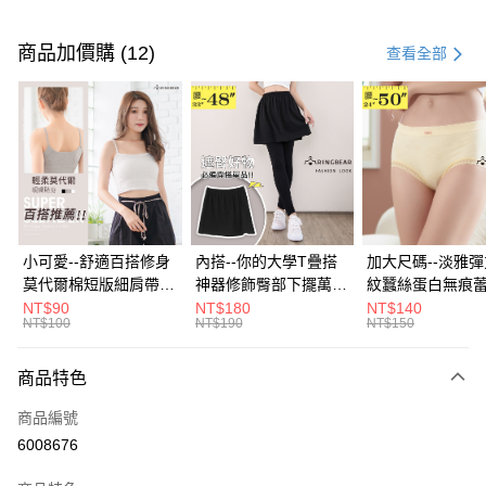
付款方式
信用卡一次付款
商品加價購 (12)
查看全部
超商取貨付款
LINE Pay
Apple Pay
街口支付
悠遊付
小可愛--舒適百搭修身
內搭--你的大學T疊搭
加大尺碼--淡雅
莫代爾棉短版細肩帶素
神器修飾臀部下擺萬用
紋蠶絲蛋白無痕
Google Pay
色背心(白.黑.灰L-2L)-
內搭裙/遮臀裙(黑2L-
角內褲(白.粉.藍.黃
NT$90
NT$180
NT$140
NT$100
NT$190
NT$150
U582眼圈熊中大尺碼
6L)-Q155眼圈熊中大
3L)-L28眼圈熊
全盈+PAY
尺碼
碼
大哥付你分期
商品特色
相關說明
商品編號
【大哥付你分期使用說明】
AFTEE先享後付
1.本服務由台灣大哥大提供，台灣大哥大用戶可立即使用無須另外申請。
6008676
2.付款方式選擇「大哥付你分期」，訂單成立後會自動跳轉到大哥付的交易
相關說明
流程，驗證手機門號後，選擇欲分期的期數、繳款截止日，確認付款後即完