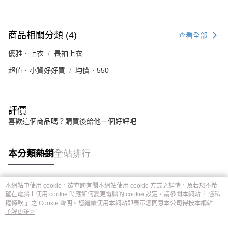
商品相關分類 (4)
查看全部
優雅．上衣
長袖上衣
超值．小資好好買
均價．550
評價
喜歡這個商品嗎？購買後給他一個好評吧
本分類熱銷
全站排行
本網站中使用 cookie，欲查詢有關本網站使用 cookie 方式之詳情，及若您不希
熱門標籤
望在電腦上使用 cookie 時應如何變更電腦的 cookie 設定，請參閱本網站「
隱私
權條款
」之 Cookie 聲明。您繼續使用本網站即表示您同意本公司得按本網站使
用條款之 Cookie 聲明使用 cookie。
了解更多 >