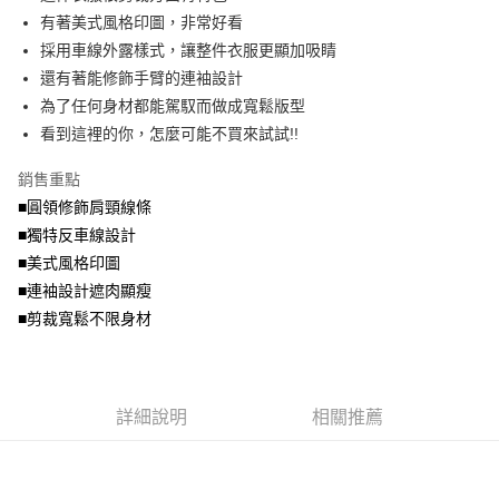
便利好安心！
4.訂單成立30分鐘內，如未前往確認交易或遇審核未通過，訂單將自動取
有著美式風格印圖，非常好看
１．簡單：不需註冊會員、不需綁卡、不需儲值。
運送方式
消。如遇「轉專審核」未通過狀況，表示未達大哥付你分期系統評分，恕無
２．便利：只要手機號碼，簡訊認證，即可結帳。
採用車線外露樣式，讓整件衣服更顯加吸睛
法說明評估內容。
３．安心：先確認商品／服務後，再付款。
全家取貨付款
還有著能修飾手臂的連袖設計
【繳款方式說明】
1.分期款項不併入電信帳單，「大哥付你分期」於每月結算日後寄送繳費提
每筆NT$70，滿NT$699(含以上)免運費
為了任何身材都能駕馭而做成寬鬆版型
【「AFTEE先享後付」結帳流程】
醒簡訊。
１．於結帳方式選擇「AFTEE先享後付」後，將跳轉至「AFTEE先享後付」
看到這裡的你，怎麼可能不買來試試!!
2.透過簡訊連結打開帳單後，可選擇「超商條碼／台灣大直營門市／銀行轉
付款後全家取貨
結帳頁面，進行簡訊認證並確認金額後，即可完成結帳。
帳／街口支付／iPASS MONEY」等通路繳費。
２．訂單成立數日內，您將收到繳費通知簡訊。
每筆NT$70，滿NT$699(含以上)免運費
銷售重點
３．收到繳費通知簡訊後14天內，點擊此簡訊中的連結，可透過四大超商／
【注意事項】
■圓領修飾肩頸線條
ATM／網路銀行／等多元方式進行付款，方視為交易完成。
7-11取貨付款
1.本服務係由「台灣大哥大股份有限公司」（以下簡稱本公司）所提供，讓
※ 請注意：結帳手續完成當下不需立刻繳費，但若您需要取消訂單，請聯絡
■獨特反車線設計
用戶於交易時，得透過本服務購買商品或服務，並由商店將買賣／分期付款
每筆NT$70，滿NT$799(含以上)免運費
購買商品的店家。未經商家同意取消之訂單仍視為有效，需透過AFTEE先享
買賣價金債權讓與本公司後，依約使用本公司帳單繳交帳款。
■美式風格印圖
後付繳納相關費用。
2.基於同意付款使用「大哥付你分期」之契約關係目的，商店將以您的個人
付款後7-11取貨
※ 交易是否成功請以「AFTEE先享後付 」之結帳頁面顯示為準，若有關於
■連袖設計遮肉顯瘦
資料（包含姓名、電話或地址）提供予台灣大哥大進項蒐集、處理及利用，
是否繳費成功／繳費後需取消欲退款等相關疑問，請聯繫「AFTEE先享後付
■剪裁寬鬆不限身材
每筆NT$70，滿NT$699(含以上)免運費
由本公司與您本人進行分期帳單所需資料之確認、核對及更正。
客戶支援中心」
https://netprotections.freshdesk.com/support/home
3.完整用戶服務條款，請詳閱以下連結：
https://oppay.tw/userRule
宅配
【注意事項】
１．透過由恩沛科技股份有限公司提供之「AFTEE先享後付」服務完成之交
每筆NT$100，滿NT$1,000(含以上)免運費
易，需依本服務之必要範圍內提供個人資料，並將交易相關給付款項請求債
詳細說明
相關推薦
權轉讓予恩沛科技股份有限公司。
２．關於個人資料處理事宜，請瀏覽以下網址：
https://aftee.tw/terms/#terms3
３．未成年的使用者請事先徵得法定代理人或監護人之同意方可使用