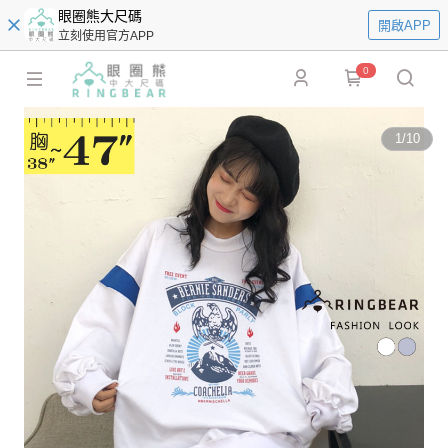
眼圈熊大尺碼
開啟APP
立刻使用官方APP
0
1
/
10