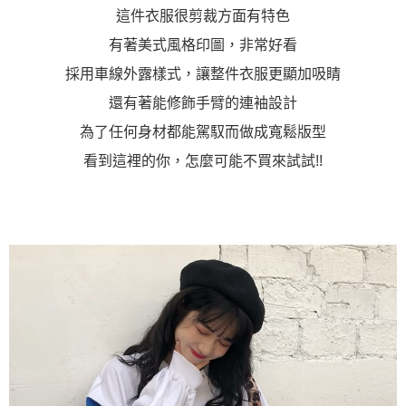
「AFTEE先享後付」，若未經同意申辦者引起之損失，本公司不負相關責
這件衣服很剪裁方面有特色
任。
４．使用「AFTEE先享後付」時，將依據個別帳號之用戶狀況，依本公司即
有著美式風格印圖，非常好看
時審查核予不同之上限額度；若仍有額度不足之情形，本公司將視審查結果
採用車線外露樣式，讓整件衣服更顯加吸睛
請求用戶進行身份認證。
５．嚴禁一人註冊多個帳號或使用他人資訊註冊。若發現惡意使用之情形，
還有著能修飾手臂的連袖設計
恩沛科技股份有限公司將有權停止該用戶之使用額度並採取法律行動。
為了任何身材都能駕馭而做成寬鬆版型
看到這裡的你，怎麼可能不買來試試!!