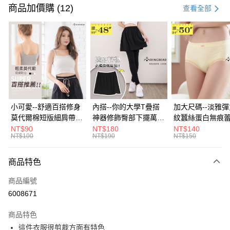
信用卡一次付款
商品加價購 (12)
查看全部
超商取貨付款
LINE Pay
Apple Pay
街口支付
悠遊付
小可愛--舒適百搭修身
內搭--你的大學T疊搭
加大尺碼--淡雅
莫代爾棉短版細肩帶素
神器修飾臀部下擺萬用
紋蠶絲蛋白無痕
Google Pay
色背心(白.黑.灰L-2L)-
內搭裙/遮臀裙(黑2L-
角內褲(白.粉.藍.黃
NT$90
NT$180
NT$140
NT$100
NT$190
NT$150
U582眼圈熊中大尺碼
6L)-Q155眼圈熊中大
3L)-L28眼圈熊
全盈+PAY
尺碼
碼
大哥付你分期
商品特色
相關說明
商品編號
【大哥付你分期使用說明】
AFTEE先享後付
1.本服務由台灣大哥大提供，台灣大哥大用戶可立即使用無須另外申請。
6008671
2.付款方式選擇「大哥付你分期」，訂單成立後會自動跳轉到大哥付的交易
相關說明
流程，驗證手機門號後，選擇欲分期的期數、繳款截止日，確認付款後即完
商品特色
【關於「AFTEE先享後付」】
成交易。
ATM付款
AFTEE先享後付是「在收到商品之後才付款」的支付方式。 讓您購物簡單
這件衣服很剪裁方面有特色
3.實際核准額度、可分期數及費用金額請依後續交易確認頁面所載為準。