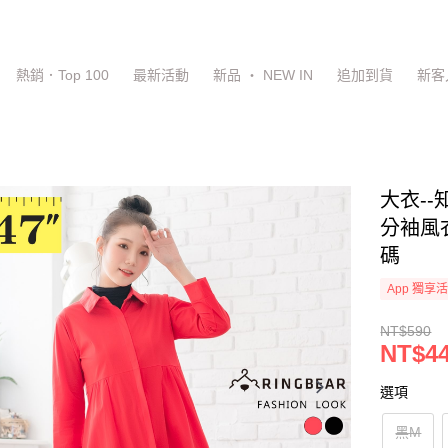
熱銷．Top 100
最新活動
新品 ‧ NEW IN
追加到貨
新客
大衣-
分袖風衣
碼
App 獨享
NT$590
NT$4
選項
黑M