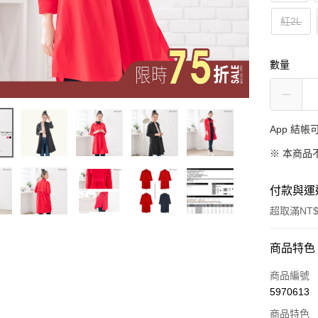
紅2L
數量
App 結
※ 本商品
付款與運
超取滿NT$
付款方式
商品特色
信用卡一
商品編號
5970613
超商取貨
商品特色