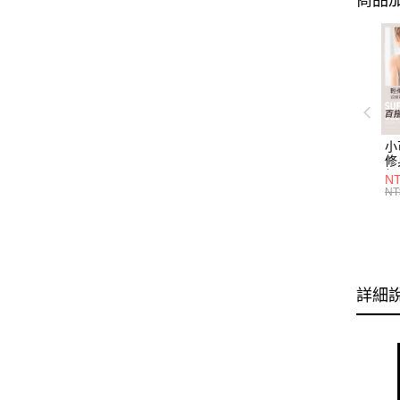
商品加
小
修
細
N
(白
NT
U
尺
詳細