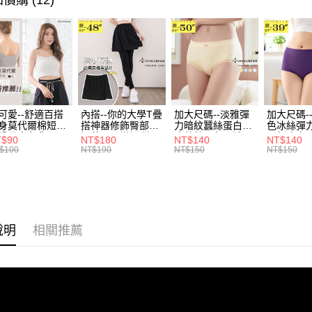
價購 (12)
全家取貨
1.分期款
【「AFT
醒簡訊。
每筆NT$7
１．於結帳
2.透過簡
付」結帳
帳／街口支
付款後全
２．訂單
３．收到繳
每筆NT$7
【注意事
／ATM／
1.本服務
※ 請注意
7-11取貨
用戶於交
絡購買商品
款買賣價
先享後付
每筆NT$7
可愛--舒適百搭
內搭--你的大學T疊
加大尺碼--淡雅彈
加大尺碼-
2.基於同
※ 交易是
身莫代爾棉短版
搭神器修飾臀部下
力暗紋蠶絲蛋白無
色冰絲彈
資料（包
是否繳費成
付款後7-1
肩帶素色背心
擺萬用內搭裙/遮臀
痕蕾絲三角內褲
臀無痕中
T$90
NT$180
NT$140
NT$140
用，由本
付客戶支
.黑.灰L-2L)-
裙(黑2L-6L)-Q155
(白.粉.藍.黃XL-
褲(黑.紅.粉
$100
NT$190
NT$150
NT$150
每筆NT$7
3.完整用
582眼圈熊中大
眼圈熊中大尺碼
3L)-L28眼圈熊中
3L)-L1
碼
大尺碼
大尺碼
【注意事
宅配
１．透過由
交易，需
每筆NT$1
求債權轉
２．關於
說明
相關推薦
https://aft
３．未成
「AFTE
任。
４．使用「
即時審查
結果請求