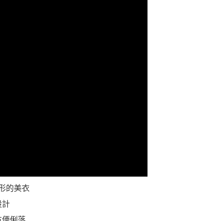
一人註冊多個帳號或使用他人資訊註冊。若發現惡意使用之情
科技股份有限公司將有權停止該用戶之使用額度並採取法律行
形的美衣
設計
方便俐落