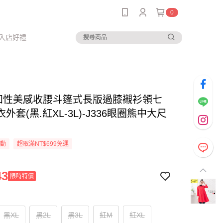
0
入店好禮
-知性美感收腰斗篷式長版過膝襯衫領七
外套(黑.紅XL-3L)-J336眼圈熊中大尺
活動
超取滿NT$699免運
43
限時特價
黑XL
黑2L
黑3L
紅M
紅XL