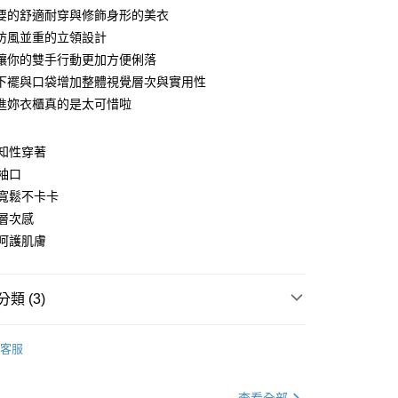
要的舒適耐穿與修飾身形的美衣
防風並重的立領設計
讓你的雙手行動更加方便俐落
下襬與口袋增加整體視覺層次與實用性
進妳衣櫃真的是太可惜啦
y
知性穿著
袖口
寬鬆不卡卡
分期
層次感
呵護肌膚
你分期使用說明】
享後付
由台灣大哥大提供，台灣大哥大用戶可立即使用無須另外申請。
式選擇「大哥付你分期」，訂單成立後會自動跳轉到大哥付的交易
證手機門號後，選擇欲分期的期數、繳款截止日，確認付款後即
FTEE先享後付」】
類 (3)
。
先享後付是「在收到商品之後才付款」的支付方式。 讓您購物簡單
准額度、可分期數及費用金額請依後續交易確認頁面所載為準。
心！
套
罩衫║薄外套
立30分鐘內，如未前往確認交易或遇審核未通過，訂單將自動取
：不需註冊會員、不需綁卡、不需儲值。
客服
「轉專審核」未通過狀況，表示未達大哥付你分期系統評分，恕
：只要手機號碼，簡訊認證，即可結帳。
｜99 元 up ➤
限量搶購．399起
評估內容。
：先確認商品／服務後，再付款。
式說明】
盈派對．75折下殺
四季百搭．７５折起