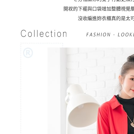
開衩的下襬與口袋增加整體視覺
沒收編進妳衣櫃真的是太