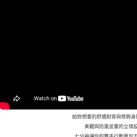
５．嚴禁
形，恩沛
動。
給妳想要的舒適耐穿與修飾身
美觀與防風並重的立領
七分袖讓你的雙手行動更加