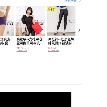
查看全部
付款
項不併入電信帳單，「大哥付你分期」於每月結算日後寄送繳費提
EE先享後付」結帳流程】
0，滿NT$699(含以上)免運費
方式選擇「AFTEE先享後付」後，將跳轉至「AFTEE先享後
訊連結打開帳單後，可選擇「超商條碼／台灣大直營門市／銀行轉
頁面，進行簡訊認證並確認金額後，即可完成結帳。
付／iPASS MONEY」等通路繳費。
家取貨
成立數日內，您將收到繳費通知簡訊。
費通知簡訊後14天內，點擊此簡訊中的連結，可透過四大超商
0，滿NT$699(含以上)免運費
項】
網路銀行／等多元方式進行付款，方視為交易完成。
係由「台灣大哥大股份有限公司」（以下簡稱本公司）所提供，讓
：結帳手續完成當下不需立刻繳費，但若您需要取消訂單，請聯
付款
易時，得透過本服務購買商品或服務，並由商店將買賣／分期付
的店家。未經商家同意取消之訂單仍視為有效，需透過AFTEE
金債權讓與本公司後，依約使用本公司帳單繳交帳款。
繳納相關費用。
0，滿NT$799(含以上)免運費
-涼爽素
購物袋--力推中容
內搭褲--搖滾狂想
加大尺碼--顯瘦超
意付款使用「大哥付你分期」之契約關係目的，商店將以您的個人
否成功請以「AFTEE先享後付 」之結帳頁面顯示為準，若有關於
力收腹提
量可耐重可機洗烘
帥氣百搭鬆緊腰頭
彈力貼身親膚美腿
含姓名、電話或地址）提供予台灣大哥大進項蒐集、處理及利
功／繳費後需取消欲退款等相關疑問，請聯繫「AFTEE先享後
1取貨
腰三角內
乾環保帆布袋/側背
超彈絲滑薄款仿皮
收腹提臀無痕高腰
NT$170
NT$180
NT$90
公司與您本人進行分期帳單所需資料之確認、核對及更正。
援中心」
https://netprotections.freshdesk.com/support/home
.紫L-
包(黑.紅.米F)-
褲(黑XL-6L)-R179
內搭連身褲襪(黑.
NT$190
NT$190
NT$100
0，滿NT$699(含以上)免運費
戶服務條款，請詳閱以下連結：
https://oppay.tw/userRule
7眼圈熊中
B201眼圈熊中大尺
眼圈熊中大尺碼
膚F)-Z63眼圈熊
碼
大尺碼
項】
恩沛科技股份有限公司提供之「AFTEE先享後付」服務完成之
依本服務之必要範圍內提供個人資料，並將交易相關給付款項請
00，滿NT$1,000(含以上)免運費
讓予恩沛科技股份有限公司。
個人資料處理事宜，請瀏覽以下網址：
ee.tw/terms/#terms3
年的使用者請事先徵得法定代理人或監護人之同意方可使用
E先享後付」，若未經同意申辦者引起之損失，本公司不負相關責
AFTEE先享後付」時，將依據個別帳號之用戶狀況，依本公司
核予不同之上限額度；若仍有額度不足之情形，本公司將視審查
用戶進行身份認證。