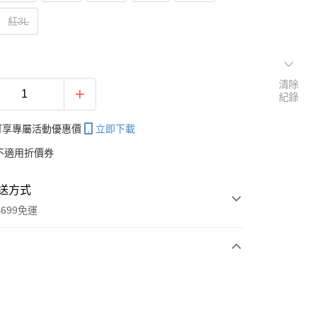
紅3L
清除
紀錄
帳可享專屬活動優惠價
立即下載
不適用折價券
送方式
699免運
次付款
付款