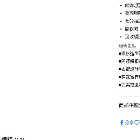
LINE Pay
給妳想
美觀與
Apple Pay
七分袖
街口支付
開衩的
沒收編
悠遊付
銷售重點
Google Pa
■襯衫造型
全盈+PAY
■開衩鈕扣
■衣襬設計
大哥付你
■剪裁富有
相關說明
■完美擋風
【大哥付
AFTEE先
1.本服務
2.付款方
相關說明
流程，驗
【關於「A
商品相關分
ATM付款
完成交易
AFTEE
3.實際核
便利好安
流行．外
4.訂單成
１．簡單
分享
消。如遇
２．便利
➤ 限量搶購
運送方式
無法說明
３．安心
【繳款方
💗仲夏輕