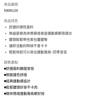
商品編號
【大哥付你分期使用說明】
AFTEE先享後付
1.本服務由台灣大哥大提供，台灣大哥大用戶可立即使用無須另外申請。
5908120
2.付款方式選擇「大哥付你分期」，訂單成立後會自動跳轉到大哥付的交易
相關說明
流程，驗證手機門號後，選擇欲分期的期數、繳款截止日，確認付款後即完
商品特色
【關於「AFTEE先享後付」】
成交易。
ATM付款
AFTEE先享後付是「在收到商品之後才付款」的支付方式。 讓您購物簡單
舒適的彈性面料
3.實際核准額度、可分期數及費用金額請依後續交易確認頁面所載為準。
便利好安心！
4.訂單成立30分鐘內，如未前往確認交易或遇審核未通過，訂單將自動取
無論是做為休閒褲或者是運動褲都很適合
１．簡單：不需註冊會員、不需綁卡、不需儲值。
運送方式
消。如遇「轉專審核」未通過狀況，表示未達大哥付你分期系統評分，恕無
２．便利：只要手機號碼，簡訊認證，即可結帳。
腰頭鬆緊帶完美包覆腰臀
法說明評估內容。
３．安心：先確認商品／服務後，再付款。
全家取貨付款
讓妳活動的時候不會卡卡
【繳款方式說明】
1.分期款項不併入電信帳單，「大哥付你分期」於每月結算日後寄送繳費提
每筆NT$70，滿NT$699(含以上)免運費
輕鬆地就可以穿出運動風格~四季皆宜
【「AFTEE先享後付」結帳流程】
醒簡訊。
１．於結帳方式選擇「AFTEE先享後付」後，將跳轉至「AFTEE先享後付」
2.透過簡訊連結打開帳單後，可選擇「超商條碼／台灣大直營門市／銀行轉
付款後全家取貨
結帳頁面，進行簡訊認證並確認金額後，即可完成結帳。
銷售重點
帳／街口支付／iPASS MONEY」等通路繳費。
２．訂單成立數日內，您將收到繳費通知簡訊。
每筆NT$70，滿NT$699(含以上)免運費
■舒適面料顯瘦穿搭
３．收到繳費通知簡訊後14天內，點擊此簡訊中的連結，可透過四大超商／
【注意事項】
■側面撞色拼接
ATM／網路銀行／等多元方式進行付款，方視為交易完成。
7-11取貨付款
1.本服務係由「台灣大哥大股份有限公司」（以下簡稱本公司）所提供，讓
※ 請注意：結帳手續完成當下不需立刻繳費，但若您需要取消訂單，請聯絡
■經典運動褲設計
用戶於交易時，得透過本服務購買商品或服務，並由商店將買賣／分期付款
每筆NT$70，滿NT$799(含以上)免運費
購買商品的店家。未經商家同意取消之訂單仍視為有效，需透過AFTEE先享
買賣價金債權讓與本公司後，依約使用本公司帳單繳交帳款。
■鬆緊腰頭好穿不卡肉
後付繳納相關費用。
2.基於同意付款使用「大哥付你分期」之契約關係目的，商店將以您的個人
付款後7-11取貨
※ 交易是否成功請以「AFTEE先享後付 」之結帳頁面顯示為準，若有關於
■做休閒或運動風格都好搭
資料（包含姓名、電話或地址）提供予台灣大哥大進項蒐集、處理及利用，
是否繳費成功／繳費後需取消欲退款等相關疑問，請聯繫「AFTEE先享後付
每筆NT$70，滿NT$699(含以上)免運費
由本公司與您本人進行分期帳單所需資料之確認、核對及更正。
客戶支援中心」
https://netprotections.freshdesk.com/support/home
3.完整用戶服務條款，請詳閱以下連結：
https://oppay.tw/userRule
宅配
【注意事項】