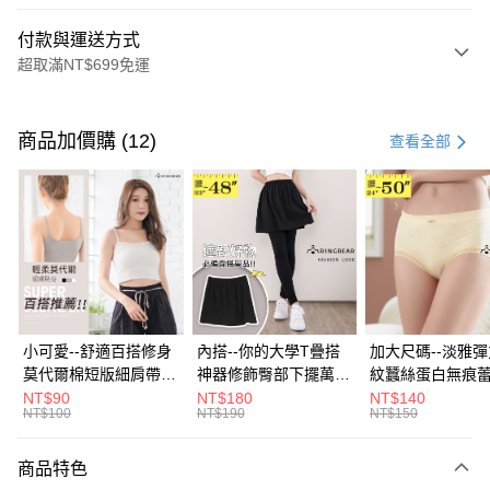
付款與運送方式
超取滿NT$699免運
付款方式
信用卡一次付款
商品加價購 (12)
查看全部
超商取貨付款
LINE Pay
Apple Pay
街口支付
悠遊付
小可愛--舒適百搭修身
內搭--你的大學T疊搭
加大尺碼--淡雅
莫代爾棉短版細肩帶素
神器修飾臀部下擺萬用
紋蠶絲蛋白無痕
Google Pay
色背心(白.黑.灰L-2L)-
內搭裙/遮臀裙(黑2L-
角內褲(白.粉.藍.黃
NT$90
NT$180
NT$140
NT$100
NT$190
NT$150
U582眼圈熊中大尺碼
6L)-Q155眼圈熊中大
3L)-L28眼圈熊
全盈+PAY
尺碼
碼
大哥付你分期
商品特色
相關說明