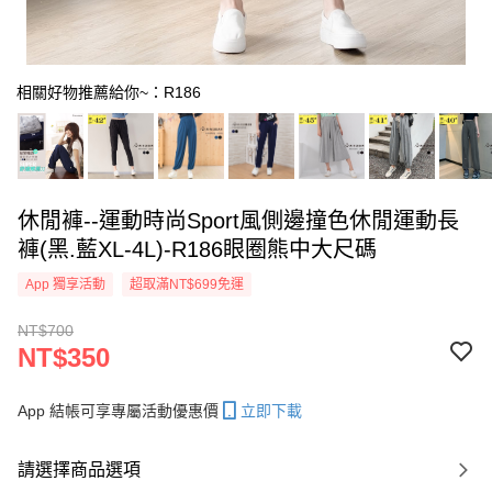
相關好物推薦給你~：R186
休閒褲--運動時尚Sport風側邊撞色休閒運動長
褲(黑.藍XL-4L)-R186眼圈熊中大尺碼
App 獨享活動
超取滿NT$699免運
NT$700
NT$350
App 結帳可享專屬活動優惠價
立即下載
請選擇商品選項