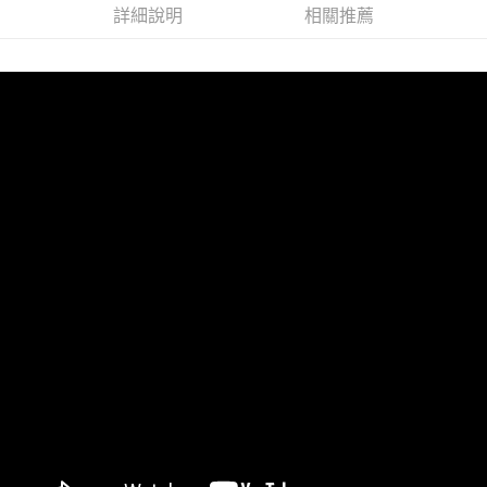
詳細說明
相關推薦
１．透過由恩沛科技股份有限公司提供之「AFTEE先享後付」服務完成之交
每筆NT$100，滿NT$1,000(含以上)免運費
易，需依本服務之必要範圍內提供個人資料，並將交易相關給付款項請求債
權轉讓予恩沛科技股份有限公司。
２．關於個人資料處理事宜，請瀏覽以下網址：
https://aftee.tw/terms/#terms3
３．未成年的使用者請事先徵得法定代理人或監護人之同意方可使用
「AFTEE先享後付」，若未經同意申辦者引起之損失，本公司不負相關責
任。
４．使用「AFTEE先享後付」時，將依據個別帳號之用戶狀況，依本公司即
時審查核予不同之上限額度；若仍有額度不足之情形，本公司將視審查結果
請求用戶進行身份認證。
５．嚴禁一人註冊多個帳號或使用他人資訊註冊。若發現惡意使用之情形，
恩沛科技股份有限公司將有權停止該用戶之使用額度並採取法律行動。