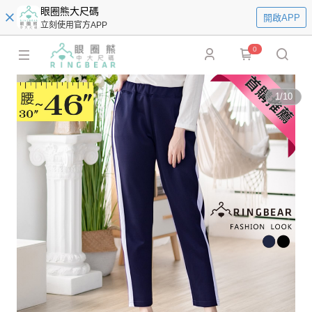
眼圈熊大尺碼
開啟APP
立刻使用官方APP
0
1
/
10