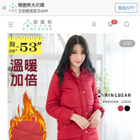
眼圈熊大尺碼
開啟APP
立刻使用官方APP
0
1
/
10