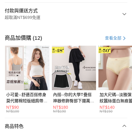
付款與運送方式
超取滿NT$699免運
付款方式
信用卡一次付款
商品加價購 (12)
查看全部
超商取貨付款
LINE Pay
Apple Pay
街口支付
悠遊付
小可愛--舒適百搭修身
內搭--你的大學T疊搭
加大尺碼--淡雅
莫代爾棉短版細肩帶素
神器修飾臀部下擺萬用
紋蠶絲蛋白無痕
Google Pay
色背心(白.黑.灰L-2L)-
內搭裙/遮臀裙(黑2L-
角內褲(白.粉.藍.黃
NT$90
NT$180
NT$140
NT$100
NT$190
NT$150
U582眼圈熊中大尺碼
6L)-Q155眼圈熊中大
3L)-L28眼圈熊
全盈+PAY
尺碼
碼
大哥付你分期
商品特色
相關說明