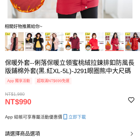
相關好物推薦給你~
保暖外套--俐落保暖立領蜜桃絨拉鍊排釦防風長
版鋪棉外套(黑.紅XL-5L)-J291眼圈熊中大尺碼
App 獨享活動
超取滿NT$699免運
NT$1,980
NT$990
App 結帳可享專屬活動優惠價
立即下載
請選擇商品選項