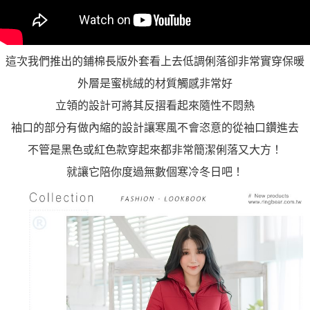
這次我們推出的鋪棉長版外套看上去低調俐落卻非常實穿保暖
外層是蜜桃絨的材質觸感非常好
立領的設計可將其反摺看起來隨性不悶熱
袖口的部分有做內縮的設計讓寒風不會恣意的從袖口鑽進去
不管是黑色或紅色款穿起來都非常簡潔俐落又大方！
就讓它陪你度過無數個寒冷冬日吧！