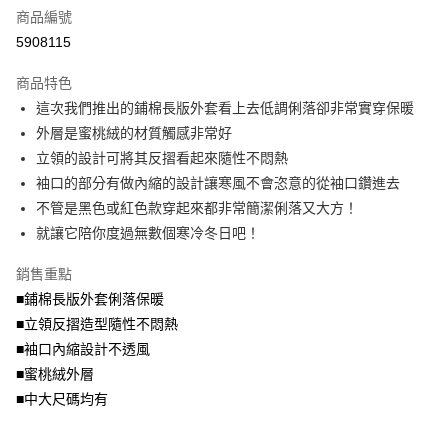
商品編號
【大哥付你分期使用說明】
AFTEE先享後付
1.本服務由台灣大哥大提供，台灣大哥大用戶可立即使用無須另外申請。
5908115
2.付款方式選擇「大哥付你分期」，訂單成立後會自動跳轉到大哥付的交易
相關說明
流程，驗證手機門號後，選擇欲分期的期數、繳款截止日，確認付款後即完
商品特色
【關於「AFTEE先享後付」】
成交易。
ATM付款
AFTEE先享後付是「在收到商品之後才付款」的支付方式。 讓您購物簡單
這次我們推出的鋪棉長版外套看上去低調俐落卻非常實穿保暖
3.實際核准額度、可分期數及費用金額請依後續交易確認頁面所載為準。
便利好安心！
4.訂單成立30分鐘內，如未前往確認交易或遇審核未通過，訂單將自動取
外層是蜜桃絨的材質觸感非常好
１．簡單：不需註冊會員、不需綁卡、不需儲值。
運送方式
消。如遇「轉專審核」未通過狀況，表示未達大哥付你分期系統評分，恕無
２．便利：只要手機號碼，簡訊認證，即可結帳。
立領的設計可將其反摺看起來隨性不悶熱
法說明評估內容。
３．安心：先確認商品／服務後，再付款。
全家取貨付款
袖口的部分有做內縮的設計讓寒風不會恣意的從袖口鑽進去
【繳款方式說明】
1.分期款項不併入電信帳單，「大哥付你分期」於每月結算日後寄送繳費提
每筆NT$70，滿NT$699(含以上)免運費
不管是黑色或紅色款穿起來都非常簡潔俐落又大方！
【「AFTEE先享後付」結帳流程】
醒簡訊。
１．於結帳方式選擇「AFTEE先享後付」後，將跳轉至「AFTEE先享後付」
就讓它陪你度過無數個寒冷冬日吧！
2.透過簡訊連結打開帳單後，可選擇「超商條碼／台灣大直營門市／銀行轉
付款後全家取貨
結帳頁面，進行簡訊認證並確認金額後，即可完成結帳。
帳／街口支付／iPASS MONEY」等通路繳費。
２．訂單成立數日內，您將收到繳費通知簡訊。
每筆NT$70，滿NT$699(含以上)免運費
銷售重點
３．收到繳費通知簡訊後14天內，點擊此簡訊中的連結，可透過四大超商／
【注意事項】
■鋪棉長版外套俐落保暖
ATM／網路銀行／等多元方式進行付款，方視為交易完成。
7-11取貨付款
1.本服務係由「台灣大哥大股份有限公司」（以下簡稱本公司）所提供，讓
※ 請注意：結帳手續完成當下不需立刻繳費，但若您需要取消訂單，請聯絡
■立領反摺造型隨性不悶熱
用戶於交易時，得透過本服務購買商品或服務，並由商店將買賣／分期付款
每筆NT$70，滿NT$799(含以上)免運費
購買商品的店家。未經商家同意取消之訂單仍視為有效，需透過AFTEE先享
買賣價金債權讓與本公司後，依約使用本公司帳單繳交帳款。
■袖口內縮設計不透風
後付繳納相關費用。
2.基於同意付款使用「大哥付你分期」之契約關係目的，商店將以您的個人
付款後7-11取貨
※ 交易是否成功請以「AFTEE先享後付 」之結帳頁面顯示為準，若有關於
■蜜桃絨外層
資料（包含姓名、電話或地址）提供予台灣大哥大進項蒐集、處理及利用，
是否繳費成功／繳費後需取消欲退款等相關疑問，請聯繫「AFTEE先享後付
■中大尺碼均有
每筆NT$70，滿NT$699(含以上)免運費
由本公司與您本人進行分期帳單所需資料之確認、核對及更正。
客戶支援中心」
https://netprotections.freshdesk.com/support/home
3.完整用戶服務條款，請詳閱以下連結：
https://oppay.tw/userRule
宅配
【注意事項】