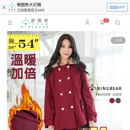
眼圈熊大尺碼
開啟APP
立刻使用官方APP
0
1
/
10