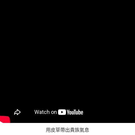
https://aftee.tw/terms/#terms3
３．未成年的使用者請事先徵得法定代理人或監護人之同意方可使用
「AFTEE先享後付」，若未經同意申辦者引起之損失，本公司不負相關責
任。
４．使用「AFTEE先享後付」時，將依據個別帳號之用戶狀況，依本公司即
時審查核予不同之上限額度；若仍有額度不足之情形，本公司將視審查結果
請求用戶進行身份認證。
５．嚴禁一人註冊多個帳號或使用他人資訊註冊。若發現惡意使用之情形，
恩沛科技股份有限公司將有權停止該用戶之使用額度並採取法律行動。
用皮草帶出貴族氣息