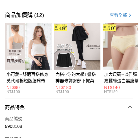
付款方式
信用卡一次付款
商品加價購 (12)
查看全部
超商取貨付款
LINE Pay
Apple Pay
街口支付
悠遊付
小可愛--舒適百搭修身
內搭--你的大學T疊搭
加大尺碼--淡雅
莫代爾棉短版細肩帶素
神器修飾臀部下擺萬用
紋蠶絲蛋白無痕
Google Pay
色背心(白.黑.灰L-2L)-
內搭裙/遮臀裙(黑2L-
角內褲(白.粉.藍.黃
NT$90
NT$180
NT$140
NT$100
NT$190
NT$150
U582眼圈熊中大尺碼
6L)-Q155眼圈熊中大
3L)-L28眼圈熊
全盈+PAY
尺碼
碼
大哥付你分期
商品特色
相關說明
商品編號
【大哥付你分期使用說明】
AFTEE先享後付
1.本服務由台灣大哥大提供，台灣大哥大用戶可立即使用無須另外申請。
5908108
2.付款方式選擇「大哥付你分期」，訂單成立後會自動跳轉到大哥付的交易
相關說明
流程，驗證手機門號後，選擇欲分期的期數、繳款截止日，確認付款後即完