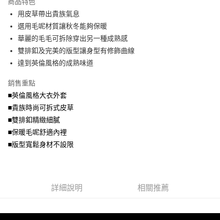
商品特色
【關於「AFTEE先享後付」】
成交易。
ATM付款
AFTEE先享後付是「在收到商品之後才付款」的支付方式。 讓您購物簡單
用皮草帶出貴族氣息
3.實際核准額度、可分期數及費用金額請依後續交易確認頁面所載為準。
便利好安心！
4.訂單成立30分鐘內，如未前往確認交易或遇審核未通過，訂單將自動取
選用毛呢材質讓秋冬能夠保暖
１．簡單：不需註冊會員、不需綁卡、不需儲值。
運送方式
消。如遇「轉專審核」未通過狀況，表示未達大哥付你分期系統評分，恕無
２．便利：只要手機號碼，簡訊認證，即可結帳。
華麗的毛毛可拆除穿出另一種成熟感
法說明評估內容。
３．安心：先確認商品／服務後，再付款。
全家取貨付款
雙排釦及完美的版型讓身型有修飾曲線
【繳款方式說明】
1.分期款項不併入電信帳單，「大哥付你分期」於每月結算日後寄送繳費提
每筆NT$70，滿NT$699(含以上)免運費
達到英倫風格的成熟味道
【「AFTEE先享後付」結帳流程】
醒簡訊。
１．於結帳方式選擇「AFTEE先享後付」後，將跳轉至「AFTEE先享後付」
2.透過簡訊連結打開帳單後，可選擇「超商條碼／台灣大直營門市／銀行轉
付款後全家取貨
結帳頁面，進行簡訊認證並確認金額後，即可完成結帳。
銷售重點
帳／街口支付／iPASS MONEY」等通路繳費。
２．訂單成立數日內，您將收到繳費通知簡訊。
每筆NT$70，滿NT$699(含以上)免運費
■英倫風格大衣外套
３．收到繳費通知簡訊後14天內，點擊此簡訊中的連結，可透過四大超商／
【注意事項】
■貴族時尚可拆式皮草
ATM／網路銀行／等多元方式進行付款，方視為交易完成。
7-11取貨付款
1.本服務係由「台灣大哥大股份有限公司」（以下簡稱本公司）所提供，讓
※ 請注意：結帳手續完成當下不需立刻繳費，但若您需要取消訂單，請聯絡
■雙排釦精緻細膩
用戶於交易時，得透過本服務購買商品或服務，並由商店將買賣／分期付款
每筆NT$70，滿NT$799(含以上)免運費
購買商品的店家。未經商家同意取消之訂單仍視為有效，需透過AFTEE先享
買賣價金債權讓與本公司後，依約使用本公司帳單繳交帳款。
■保暖毛呢舒適內裡
後付繳納相關費用。
2.基於同意付款使用「大哥付你分期」之契約關係目的，商店將以您的個人
付款後7-11取貨
※ 交易是否成功請以「AFTEE先享後付 」之結帳頁面顯示為準，若有關於
■版型寬鬆身材不設限
資料（包含姓名、電話或地址）提供予台灣大哥大進項蒐集、處理及利用，
是否繳費成功／繳費後需取消欲退款等相關疑問，請聯繫「AFTEE先享後付
每筆NT$70，滿NT$699(含以上)免運費
由本公司與您本人進行分期帳單所需資料之確認、核對及更正。
客戶支援中心」
https://netprotections.freshdesk.com/support/home
3.完整用戶服務條款，請詳閱以下連結：
https://oppay.tw/userRule
宅配
【注意事項】
詳細說明
相關推薦
１．透過由恩沛科技股份有限公司提供之「AFTEE先享後付」服務完成之交
每筆NT$100，滿NT$1,000(含以上)免運費
易，需依本服務之必要範圍內提供個人資料，並將交易相關給付款項請求債
權轉讓予恩沛科技股份有限公司。
２．關於個人資料處理事宜，請瀏覽以下網址：