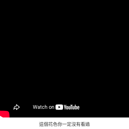
https://aftee.tw/terms/#terms3
３．未成年的使用者請事先徵得法定代理人或監護人之同意方可使用
「AFTEE先享後付」，若未經同意申辦者引起之損失，本公司不負相關責
任。
４．使用「AFTEE先享後付」時，將依據個別帳號之用戶狀況，依本公司即
時審查核予不同之上限額度；若仍有額度不足之情形，本公司將視審查結果
請求用戶進行身份認證。
５．嚴禁一人註冊多個帳號或使用他人資訊註冊。若發現惡意使用之情形，
恩沛科技股份有限公司將有權停止該用戶之使用額度並採取法律行動。
這個花色你一定沒有看過