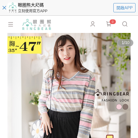
眼圈熊大尺碼
開啟APP
立刻使用官方APP
0
1
/
10