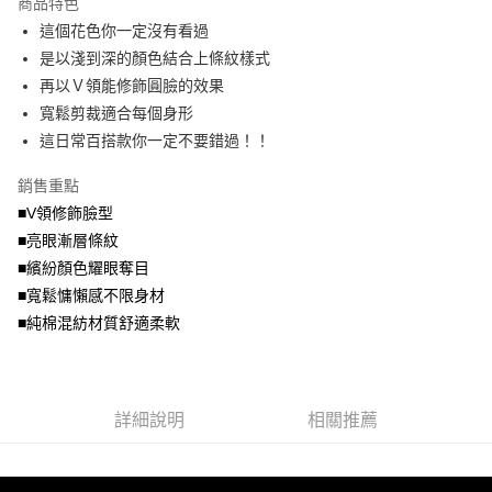
商品特色
【關於「AFTEE先享後付」】
成交易。
ATM付款
AFTEE先享後付是「在收到商品之後才付款」的支付方式。 讓您購物簡單
這個花色你一定沒有看過
3.實際核准額度、可分期數及費用金額請依後續交易確認頁面所載為準。
便利好安心！
4.訂單成立30分鐘內，如未前往確認交易或遇審核未通過，訂單將自動取
是以淺到深的顏色結合上條紋樣式
１．簡單：不需註冊會員、不需綁卡、不需儲值。
運送方式
消。如遇「轉專審核」未通過狀況，表示未達大哥付你分期系統評分，恕無
２．便利：只要手機號碼，簡訊認證，即可結帳。
再以Ｖ領能修飾圓臉的效果
法說明評估內容。
３．安心：先確認商品／服務後，再付款。
全家取貨付款
寬鬆剪裁適合每個身形
【繳款方式說明】
1.分期款項不併入電信帳單，「大哥付你分期」於每月結算日後寄送繳費提
每筆NT$70，滿NT$699(含以上)免運費
這日常百搭款你一定不要錯過！！
【「AFTEE先享後付」結帳流程】
醒簡訊。
１．於結帳方式選擇「AFTEE先享後付」後，將跳轉至「AFTEE先享後付」
2.透過簡訊連結打開帳單後，可選擇「超商條碼／台灣大直營門市／銀行轉
付款後全家取貨
結帳頁面，進行簡訊認證並確認金額後，即可完成結帳。
銷售重點
帳／街口支付／iPASS MONEY」等通路繳費。
２．訂單成立數日內，您將收到繳費通知簡訊。
每筆NT$70，滿NT$699(含以上)免運費
■V領修飾臉型
３．收到繳費通知簡訊後14天內，點擊此簡訊中的連結，可透過四大超商／
【注意事項】
■亮眼漸層條紋
ATM／網路銀行／等多元方式進行付款，方視為交易完成。
7-11取貨付款
1.本服務係由「台灣大哥大股份有限公司」（以下簡稱本公司）所提供，讓
※ 請注意：結帳手續完成當下不需立刻繳費，但若您需要取消訂單，請聯絡
■繽紛顏色耀眼奪目
用戶於交易時，得透過本服務購買商品或服務，並由商店將買賣／分期付款
每筆NT$70，滿NT$799(含以上)免運費
購買商品的店家。未經商家同意取消之訂單仍視為有效，需透過AFTEE先享
買賣價金債權讓與本公司後，依約使用本公司帳單繳交帳款。
■寬鬆慵懶感不限身材
後付繳納相關費用。
2.基於同意付款使用「大哥付你分期」之契約關係目的，商店將以您的個人
付款後7-11取貨
※ 交易是否成功請以「AFTEE先享後付 」之結帳頁面顯示為準，若有關於
■純棉混紡材質舒適柔軟
資料（包含姓名、電話或地址）提供予台灣大哥大進項蒐集、處理及利用，
是否繳費成功／繳費後需取消欲退款等相關疑問，請聯繫「AFTEE先享後付
每筆NT$70，滿NT$699(含以上)免運費
由本公司與您本人進行分期帳單所需資料之確認、核對及更正。
客戶支援中心」
https://netprotections.freshdesk.com/support/home
3.完整用戶服務條款，請詳閱以下連結：
https://oppay.tw/userRule
宅配
【注意事項】
詳細說明
相關推薦
１．透過由恩沛科技股份有限公司提供之「AFTEE先享後付」服務完成之交
每筆NT$100，滿NT$1,000(含以上)免運費
易，需依本服務之必要範圍內提供個人資料，並將交易相關給付款項請求債
權轉讓予恩沛科技股份有限公司。
２．關於個人資料處理事宜，請瀏覽以下網址：