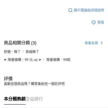
顯示電腦版詳細說明
客服
商品相關分類 (3)
查看全部
舒適．棉Ｔ
長袖棉Ｔ
➤ 限量搶購｜99 元 up ➤
限量搶購．99起
評價
喜歡這個商品嗎？購買後給他一個好評吧
本分類熱銷
全站排行