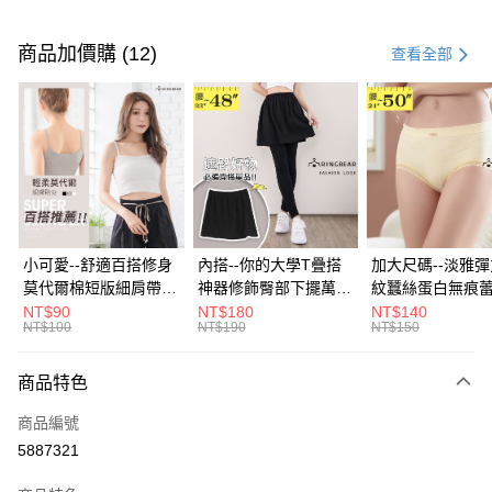
付款方式
信用卡一次付款
商品加價購 (12)
查看全部
超商取貨付款
LINE Pay
Apple Pay
街口支付
悠遊付
小可愛--舒適百搭修身
內搭--你的大學T疊搭
加大尺碼--淡雅
莫代爾棉短版細肩帶素
神器修飾臀部下擺萬用
紋蠶絲蛋白無痕
Google Pay
色背心(白.黑.灰L-2L)-
內搭裙/遮臀裙(黑2L-
角內褲(白.粉.藍.黃
NT$90
NT$180
NT$140
NT$100
NT$190
NT$150
U582眼圈熊中大尺碼
6L)-Q155眼圈熊中大
3L)-L28眼圈熊
全盈+PAY
尺碼
碼
大哥付你分期
商品特色
相關說明
商品編號
【大哥付你分期使用說明】
AFTEE先享後付
1.本服務由台灣大哥大提供，台灣大哥大用戶可立即使用無須另外申請。
5887321
2.付款方式選擇「大哥付你分期」，訂單成立後會自動跳轉到大哥付的交易
相關說明
流程，驗證手機門號後，選擇欲分期的期數、繳款截止日，確認付款後即完