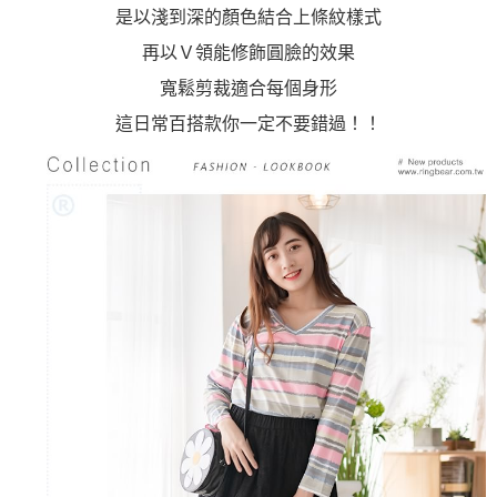
是以淺到深的顏色結合上條紋樣式
再以Ｖ領能修飾圓臉的效果
寬鬆剪裁適合每個身形
這日常百搭款你一定不要錯過！！