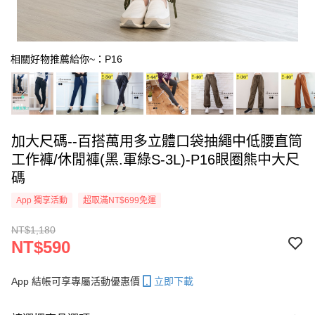
相關好物推薦給你~：P16
加大尺碼--百搭萬用多立體口袋抽繩中低腰直筒
工作褲/休閒褲(黑.軍綠S-3L)-P16眼圈熊中大尺
碼
App 獨享活動
超取滿NT$699免運
NT$1,180
NT$590
App 結帳可享專屬活動優惠價
立即下載