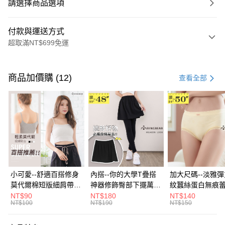
請選擇商品選項
付款與運送方式
超取滿NT$699免運
付款方式
信用卡一次付款
商品加價購 (12)
查看全部
超商取貨付款
LINE Pay
Apple Pay
街口支付
悠遊付
小可愛--舒適百搭修身
內搭--你的大學T疊搭
加大尺碼--淡雅
莫代爾棉短版細肩帶素
神器修飾臀部下擺萬用
紋蠶絲蛋白無痕
Google Pay
色背心(白.黑.灰L-2L)-
內搭裙/遮臀裙(黑2L-
角內褲(白.粉.藍.黃
NT$90
NT$180
NT$140
NT$100
NT$190
NT$150
U582眼圈熊中大尺碼
6L)-Q155眼圈熊中大
3L)-L28眼圈熊
全盈+PAY
尺碼
碼