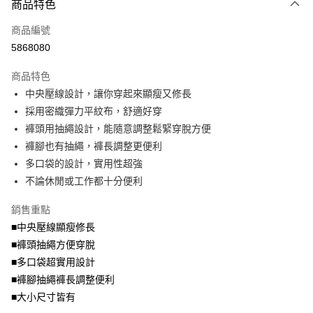
大哥付你分期
商品特色
相關說明
商品編號
【大哥付你分期使用說明】
AFTEE先享後付
1.本服務由台灣大哥大提供，台灣大哥大用戶可立即使用無須另外申請。
5868080
2.付款方式選擇「大哥付你分期」，訂單成立後會自動跳轉到大哥付的交易
相關說明
流程，驗證手機門號後，選擇欲分期的期數、繳款截止日，確認付款後即完
商品特色
【關於「AFTEE先享後付」】
成交易。
ATM付款
AFTEE先享後付是「在收到商品之後才付款」的支付方式。 讓您購物簡單
中央壓線設計，讓你穿起來顯瘦又修長
3.實際核准額度、可分期數及費用金額請依後續交易確認頁面所載為準。
便利好安心！
4.訂單成立30分鐘內，如未前往確認交易或遇審核未通過，訂單將自動取
採用密織彈力平紋布，舒適好穿
１．簡單：不需註冊會員、不需綁卡、不需儲值。
運送方式
消。如遇「轉專審核」未通過狀況，表示未達大哥付你分期系統評分，恕無
２．便利：只要手機號碼，簡訊認證，即可結帳。
褲頭用抽繩設計，能隨意調整鬆緊穿脫方便
法說明評估內容。
３．安心：先確認商品／服務後，再付款。
全家取貨付款
褲腳也有抽繩，褲長調整更便利
【繳款方式說明】
1.分期款項不併入電信帳單，「大哥付你分期」於每月結算日後寄送繳費提
每筆NT$70，滿NT$699(含以上)免運費
多口袋的設計，實用性超強
【「AFTEE先享後付」結帳流程】
醒簡訊。
１．於結帳方式選擇「AFTEE先享後付」後，將跳轉至「AFTEE先享後付」
不論休閒或工作都十分便利
2.透過簡訊連結打開帳單後，可選擇「超商條碼／台灣大直營門市／銀行轉
付款後全家取貨
結帳頁面，進行簡訊認證並確認金額後，即可完成結帳。
帳／街口支付／iPASS MONEY」等通路繳費。
２．訂單成立數日內，您將收到繳費通知簡訊。
每筆NT$70，滿NT$699(含以上)免運費
銷售重點
３．收到繳費通知簡訊後14天內，點擊此簡訊中的連結，可透過四大超商／
【注意事項】
■中央壓線顯瘦修長
ATM／網路銀行／等多元方式進行付款，方視為交易完成。
7-11取貨付款
1.本服務係由「台灣大哥大股份有限公司」（以下簡稱本公司）所提供，讓
※ 請注意：結帳手續完成當下不需立刻繳費，但若您需要取消訂單，請聯絡
■褲頭抽繩方便穿脫
用戶於交易時，得透過本服務購買商品或服務，並由商店將買賣／分期付款
每筆NT$70，滿NT$799(含以上)免運費
購買商品的店家。未經商家同意取消之訂單仍視為有效，需透過AFTEE先享
買賣價金債權讓與本公司後，依約使用本公司帳單繳交帳款。
■多口袋超實用設計
後付繳納相關費用。
2.基於同意付款使用「大哥付你分期」之契約關係目的，商店將以您的個人
付款後7-11取貨
※ 交易是否成功請以「AFTEE先享後付 」之結帳頁面顯示為準，若有關於
■褲腳抽繩褲長調整便利
資料（包含姓名、電話或地址）提供予台灣大哥大進項蒐集、處理及利用，
是否繳費成功／繳費後需取消欲退款等相關疑問，請聯繫「AFTEE先享後付
■大小尺寸皆有
每筆NT$70，滿NT$699(含以上)免運費
由本公司與您本人進行分期帳單所需資料之確認、核對及更正。
客戶支援中心」
https://netprotections.freshdesk.com/support/home
3.完整用戶服務條款，請詳閱以下連結：
https://oppay.tw/userRule