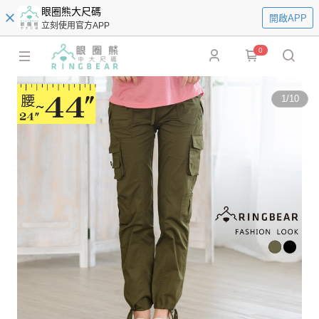
眼圈熊大尺碼
開啟APP
立刻使用官方APP
0
1
/
10