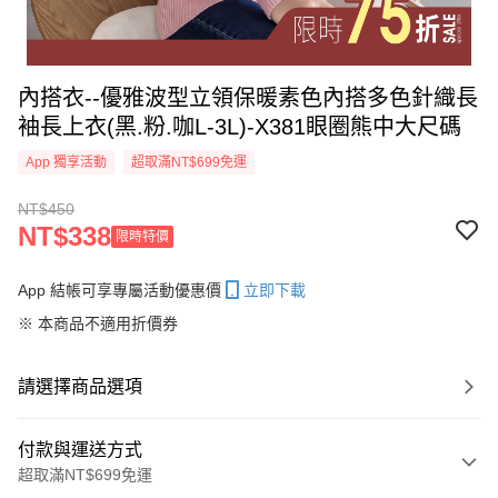
內搭衣--優雅波型立領保暖素色內搭多色針織長
袖長上衣(黑.粉.咖L-3L)-X381眼圈熊中大尺碼
App 獨享活動
超取滿NT$699免運
NT$450
NT$338
限時特價
App 結帳可享專屬活動優惠價
立即下載
※ 本商品不適用折價券
請選擇商品選項
付款與運送方式
超取滿NT$699免運