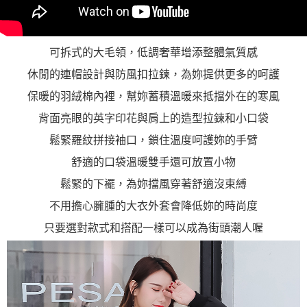
可拆式的大毛領，低調奢華增添整體氣質感
休閒的連帽設計與防風扣拉鍊，為妳提供更多的呵護
保暖的羽絨棉內裡，幫妳蓄積溫暖來抵擋外在的寒風
背面亮眼的英字印花與肩上的造型拉鍊和小口袋
鬆緊羅紋拼接袖口，鎖住溫度呵護妳的手臂
舒適的口袋溫暖雙手還可放置小物
鬆緊的下襬，為妳擋風穿著舒適沒束縛
不用擔心臃腫的大衣外套會降低妳的時尚度
只要選對款式和搭配一樣可以成為街頭潮人喔