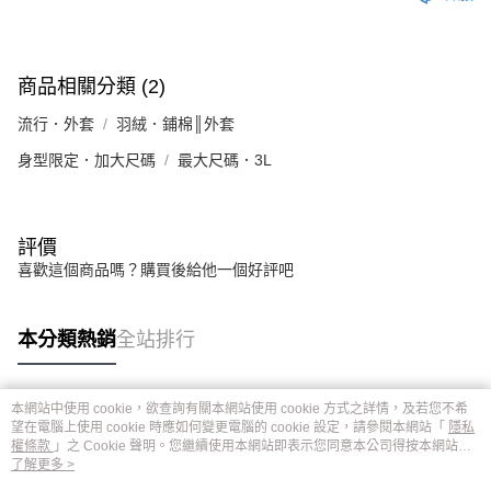
商品相關分類 (2)
流行．外套
羽絨．鋪棉║外套
身型限定．加大尺碼
最大尺碼．3L
評價
喜歡這個商品嗎？購買後給他一個好評吧
本分類熱銷
全站排行
本網站中使用 cookie，欲查詢有關本網站使用 cookie 方式之詳情，及若您不希
熱門標籤
望在電腦上使用 cookie 時應如何變更電腦的 cookie 設定，請參閱本網站「
隱私
權條款
」之 Cookie 聲明。您繼續使用本網站即表示您同意本公司得按本網站使
用條款之 Cookie 聲明使用 cookie。
了解更多 >