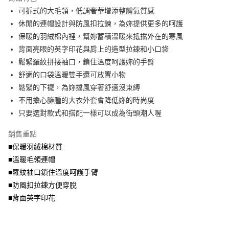
成交易。
ATM付款
AFTEE先享後付是「在收到商品之後才付款」的支付方式。 讓您購物簡單
可拆式的大毛領，低調奢華增添整體氣質感
3.實際核准額度、可分期數及費用金額請依後續交易確認頁面所載為準。
便利好安心！
4.訂單成立30分鐘內，如未前往確認交易或遇審核未通過，訂單將自動取
休閒的連帽設計與防風扣拉鍊，為妳提供更多的呵護
１．簡單：不需註冊會員、不需綁卡、不需儲值。
運送方式
消。如遇「轉專審核」未通過狀況，表示未達大哥付你分期系統評分，恕無
２．便利：只要手機號碼，簡訊認證，即可結帳。
保暖的羽絨棉內裡，幫妳蓄積溫暖來抵擋外在的寒風
法說明評估內容。
３．安心：先確認商品／服務後，再付款。
全家取貨付款
背面亮眼的英字印花與肩上的造型拉鍊和小口袋
【繳款方式說明】
1.分期款項不併入電信帳單，「大哥付你分期」於每月結算日後寄送繳費提
每筆NT$70，滿NT$699(含以上)免運費
鬆緊羅紋拼接袖口，鎖住溫度呵護妳的手臂
【「AFTEE先享後付」結帳流程】
醒簡訊。
１．於結帳方式選擇「AFTEE先享後付」後，將跳轉至「AFTEE先享後付」
舒適的口袋溫暖雙手還可放置小物
2.透過簡訊連結打開帳單後，可選擇「超商條碼／台灣大直營門市／銀行轉
付款後全家取貨
結帳頁面，進行簡訊認證並確認金額後，即可完成結帳。
帳／街口支付／iPASS MONEY」等通路繳費。
鬆緊的下襬，為妳擋風穿著舒適沒束縛
２．訂單成立數日內，您將收到繳費通知簡訊。
每筆NT$70，滿NT$699(含以上)免運費
３．收到繳費通知簡訊後14天內，點擊此簡訊中的連結，可透過四大超商／
不用擔心臃腫的大衣外套會降低妳的時尚度
【注意事項】
ATM／網路銀行／等多元方式進行付款，方視為交易完成。
只要選對款式和搭配一樣可以成為街頭潮人喔
7-11取貨付款
1.本服務係由「台灣大哥大股份有限公司」（以下簡稱本公司）所提供，讓
※ 請注意：結帳手續完成當下不需立刻繳費，但若您需要取消訂單，請聯絡
用戶於交易時，得透過本服務購買商品或服務，並由商店將買賣／分期付款
每筆NT$70，滿NT$799(含以上)免運費
購買商品的店家。未經商家同意取消之訂單仍視為有效，需透過AFTEE先享
買賣價金債權讓與本公司後，依約使用本公司帳單繳交帳款。
銷售重點
後付繳納相關費用。
2.基於同意付款使用「大哥付你分期」之契約關係目的，商店將以您的個人
付款後7-11取貨
※ 交易是否成功請以「AFTEE先享後付 」之結帳頁面顯示為準，若有關於
■保暖羽絨棉材質
資料（包含姓名、電話或地址）提供予台灣大哥大進項蒐集、處理及利用，
是否繳費成功／繳費後需取消欲退款等相關疑問，請聯繫「AFTEE先享後付
■溫暖毛領連帽
每筆NT$70，滿NT$699(含以上)免運費
由本公司與您本人進行分期帳單所需資料之確認、核對及更正。
客戶支援中心」
https://netprotections.freshdesk.com/support/home
3.完整用戶服務條款，請詳閱以下連結：
https://oppay.tw/userRule
■羅紋袖口鎖住溫度呵護手臂
宅配
【注意事項】
■防風扣拉鍊方便穿脫
１．透過由恩沛科技股份有限公司提供之「AFTEE先享後付」服務完成之交
每筆NT$100，滿NT$1,000(含以上)免運費
■背面英字印花
易，需依本服務之必要範圍內提供個人資料，並將交易相關給付款項請求債
權轉讓予恩沛科技股份有限公司。
２．關於個人資料處理事宜，請瀏覽以下網址：
https://aftee.tw/terms/#terms3