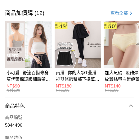
付款方式
信用卡一次付款
商品加價購 (12)
查看全部
超商取貨付款
LINE Pay
Apple Pay
街口支付
悠遊付
小可愛--舒適百搭修身
內搭--你的大學T疊搭
加大尺碼--淡雅
莫代爾棉短版細肩帶素
神器修飾臀部下擺萬用
紋蠶絲蛋白無痕
Google Pay
色背心(白.黑.灰L-2L)-
內搭裙/遮臀裙(黑2L-
角內褲(白.粉.藍.黃
NT$90
NT$180
NT$140
NT$100
NT$190
NT$150
U582眼圈熊中大尺碼
6L)-Q155眼圈熊中大
3L)-L28眼圈熊
全盈+PAY
尺碼
碼
大哥付你分期
商品特色
相關說明
商品編號
【大哥付你分期使用說明】
AFTEE先享後付
1.本服務由台灣大哥大提供，台灣大哥大用戶可立即使用無須另外申請。
5844496
2.付款方式選擇「大哥付你分期」，訂單成立後會自動跳轉到大哥付的交易
相關說明
流程，驗證手機門號後，選擇欲分期的期數、繳款截止日，確認付款後即完
商品特色
【關於「AFTEE先享後付」】