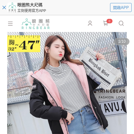
眼圈熊大尺碼
開啟APP
立刻使用官方APP
0
1
/
10